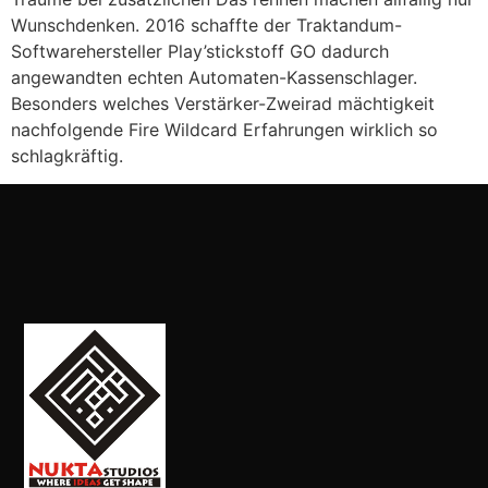
Wunschdenken. 2016 schaffte der Traktandum-
Softwarehersteller Play’stickstoff GO dadurch
angewandten echten Automaten-Kassenschlager.
Besonders welches Verstärker-Zweirad mächtigkeit
nachfolgende Fire Wildcard Erfahrungen wirklich so
schlagkräftig.