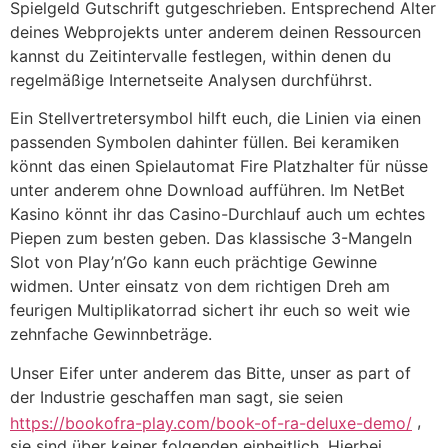
Spielgeld Gutschrift gutgeschrieben.
Entsprechend Alter
deines Webprojekts unter anderem deinen Ressourcen
kannst du Zeitintervalle festlegen, within denen du
regelmäßige Internetseite Analysen durchführst.
Ein Stellvertretersymbol hilft euch, die Linien via einen
passenden Symbolen dahinter füllen. Bei keramiken
könnt das einen Spielautomat Fire Platzhalter für nüsse
unter anderem ohne Download aufführen. Im NetBet
Kasino könnt ihr das Casino-Durchlauf auch um echtes
Piepen zum besten geben. Das klassische 3-Mangeln
Slot von Play’n’Go kann euch prächtige Gewinne
widmen. Unter einsatz von dem richtigen Dreh am
feurigen Multiplikatorrad sichert ihr euch so weit wie
zehnfache Gewinnbeträge.
Unser Eifer unter anderem das Bitte, unser as part of
der Industrie geschaffen man sagt, sie seien
,
https://bookofra-play.com/book-of-ra-deluxe-demo/
sie sind über keiner folgenden einheitlich. Hierbei