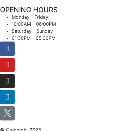
OPENING HOURS
Monday - Friday:
10:00AM - 06:00PM
Saturday - Sunday
01:30PM - 05:30PM
© Copyright 2025