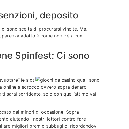
esenzioni, deposito
 ci sono scelta di procurarsi vincite. Ma,
l apparenza adatto è come non c’è alcun
ne Spinfest: Ci sono
svuotare” le slot
ca online a scrocco ovvero sopra denaro
i sarai sorridente, solo con quell’attimo vai
iocato dai minori di occasione. Sopra
to aiutando i nostri lettori contro fare
liare migliori premio subbuglio, ricordandovi