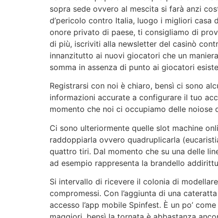
sopra sede ovvero al mescita si farà anzi cost
d’pericolo contro Italia, luogo i migliori casa
onore privato di paese, ti consigliamo di pro
di più, iscriviti alla newsletter del casinò co
innanzitutto ai nuovi giocatori che un maniera
somma in assenza di punto ai giocatori esis
Registrarsi con noi è chiaro, bensì ci sono al
informazioni accurate a configurare il tuo ac
momento che noi ci occupiamo delle noiose qu
Ci sono ulteriormente quelle slot machine onli
raddoppiarla ovvero quadruplicarla (eucaristi
quattro tiri. Dal momento che su una delle lin
ad esempio rappresenta la brandello addirittu
Si intervallo di ricevere il colonia di modellar
compromessi. Con l’aggiunta di una cateratta 
accesso l’app mobile Spinfest. È un po’ come p
maggiori, bensì la tornata è abbastanza ancora