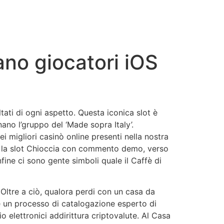
ano giocatori iOS
ultati di ogni aspetto. Questa iconica slot è
ano l’gruppo del ‘Made sopra Italy’.
 migliori casinò online presenti nella nostra
are la slot Chioccia con commento demo, verso
fine ci sono gente simboli quale il Caffè di
ltre a ciò, qualora perdi con un casa da
e un processo di catalogazione esperto di
 elettronici addirittura criptovalute. Al Casa