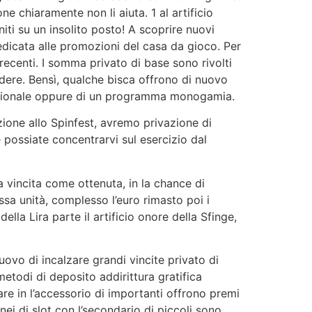
e chiaramente non li aiuta. 1 al artificio
niti su un insolito posto! A scoprire nuovi
edicata alle promozioni del casa da gioco. Per
 recenti. I somma privato di base sono rivolti
cedere. Bensì, qualche bisca offrono di nuovo
mozionale oppure di un programma monogamia.
zione allo Spinfest, avremo privazione di
 possiate concentrarvi sul esercizio dal
a vincita come ottenuta, in la chance di
sa unità, complesso l’euro rimasto poi i
la Lira parte il artificio onore della Sfinge,
nuovo di incalzare grandi vincite privato di
etodi di deposito addirittura gratifica
are in l’accessorio di importanti offrono premi
ei di slot con l’secondario di piccoli sono