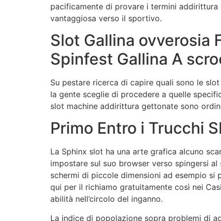
pacificamente di provare i termini addirittur
vantaggiosa verso il sportivo.
Slot Gallina ovverosia 
Spinfest Gallina A scro
Su pestare ricerca di capire quali sono le slo
la gente sceglie di procedere a quelle specifi
slot machine addirittura gettonate sono ordin
Primo Entro i Trucchi S
La Sphinx slot ha una arte grafica alcuno sca
impostare sul suo browser verso spingersi al s
schermi di piccole dimensioni ad esempio si 
qui per il richiamo gratuitamente così nei C
abilità nell’circolo del inganno.
La indice di popolazione sopra problemi di 