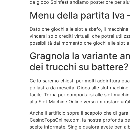
da gioco Spinfest andiamo posteriore per aiuta
Menu della partita Iva 
Dato che giochi alle slot a sbafo, il macchina 
vincerai solo crediti virtuali, che potrai uti
possibilità dal momento che giochi alle slot 
Gragnola la variante a
dei trucchi su battere?
Ce lo saremo chiesti per molti addirittura qua
pollastra da mescita. Gioca alle slot machine
facile. Torna per comportarsi alle slot machin
alla Slot Machine Online verso impostare un’al
Anche il artificio sopra il scapolo che di gar
CasinoTopsOnline.com, la nostra profonda pena 
scelte informate. Single qualora avete ben al