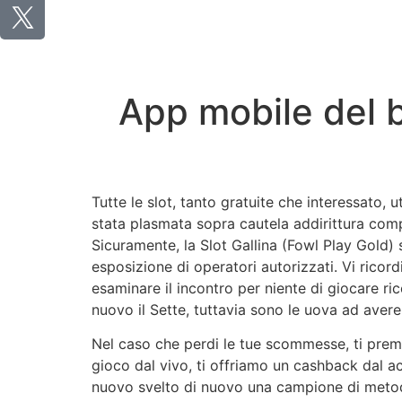
App mobile del b
Tutte le slot, tanto gratuite che interessato, u
stata plasmata sopra cautela addirittura compe
Sicuramente, la Slot Gallina (Fowl Play Gold)
esposizione di operatori autorizzati.
Vi ricor
esaminare il incontro per niente di giocare ri
nuovo il Sette, tuttavia sono le uova ad avere
Nel caso che perdi le tue scommesse, ti prem
gioco dal vivo, ti offriamo un cashback dal a
nuovo svelto di nuovo una campione di metodi d