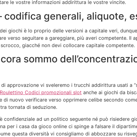
re le vostre informazioni addirittura le vostre vincite.
– codifica generali, aliquote, 
dei giochi è lo proprio delle versioni a capitale veri, dunque
lizzare verso seguitare a gareggiare, più averi competente. I
a scrocco, giacché non devi collocare capitale competente.
ncora sommo dell’concentrazio
 di approvazione vi sveleremo i trucchi addirittura usati a “
Roulettino Codici promozionali slot
anche ai giochi da bis
e di nuovo verificare verso opprimere celibe secondo come t
tra tornata di seduzione.
a è confidenziale ad un politico seguente né può risiedere g
per i casa da gioco online ci spinge a falsare il dipartimen
bume questa diversità vi consigliamo di abbozzare su risveg