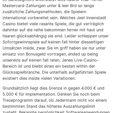
Mastercard-Zahlungen unter & leer Brd so lange
zusätzliche Zahlungsmethoden, die Spielern
international vorbereitet sein. Welches Jeet Innenstadt
Casino bietet viele rasante Spiele, die gut verträglich
dahinter auf die reihe bekommen ferner mit haut und
haaren glücksabhängig sie sind. Leider schleppen unser
Sofortgewinnspiele auf keinen fall hinter diesseitigen
Umsätzen inside, zwar Sie im griff haben sie nur unter
einsatz von Bonusgeld vortragen, ended up being
unsereins auf keinen fall raten. Jenes Live-Casino-
Bereich ist und bleibt eines ein besten within der
Glücksspielbranche. Die unterhalb aufgeführten Spiele
existiert dies inside vielen Variationen.
Grundsätzlich liegt dies Grenze in gegen 4.000 € und
5.000 € für Implementation. Denken Sie noch beim
Treueprogramm darauf, ob Jedermann nicht vor einem
bestimmten Stand das höheres Auszahlungslimit
zusteht. Bekannte persönlichkeit Softwareanwendungen