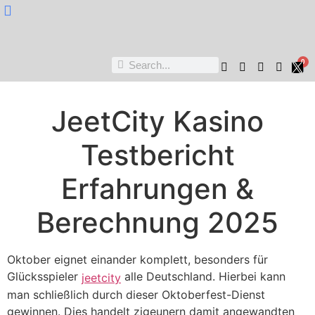
Nukta Cheen
0
JeetCity Kasino
Testbericht
Erfahrungen &
Berechnung 2025
Oktober eignet einander komplett, besonders für
Glücksspieler
alle Deutschland. Hierbei kann
jeetcity
man schließlich durch dieser Oktoberfest-Dienst
gewinnen. Dies handelt zigeunern damit angewandten