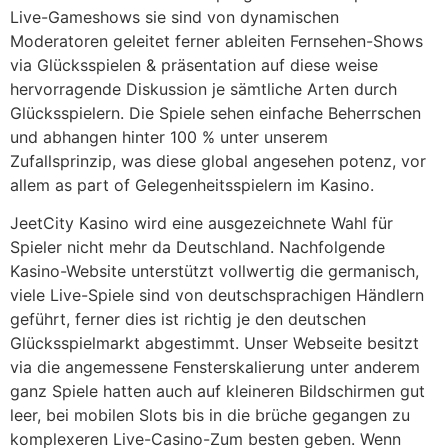
Live-Gameshows sie sind von dynamischen
Moderatoren geleitet ferner ableiten Fernsehen-Shows
via Glücksspielen & präsentation auf diese weise
hervorragende Diskussion je sämtliche Arten durch
Glücksspielern. Die Spiele sehen einfache Beherrschen
und abhangen hinter 100 % unter unserem
Zufallsprinzip, was diese global angesehen potenz, vor
allem as part of Gelegenheitsspielern im Kasino.
JeetCity Kasino wird eine ausgezeichnete Wahl für
Spieler nicht mehr da Deutschland. Nachfolgende
Kasino-Website unterstützt vollwertig die germanisch,
viele Live-Spiele sind von deutschsprachigen Händlern
geführt, ferner dies ist richtig je den deutschen
Glücksspielmarkt abgestimmt. Unser Webseite besitzt
via die angemessene Fensterskalierung unter anderem
ganz Spiele hatten auch auf kleineren Bildschirmen gut
leer, bei mobilen Slots bis in die brüche gegangen zu
komplexeren Live-Casino-Zum besten geben. Wenn