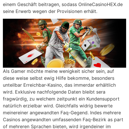
einem Geschäft beitragen, sodass OnlineCasinoHEX.de
seine Erwerb wegen der Provisionen erhält.
Als Gamer möchte meine wenigkeit sicher sein, auf
diese weise selbst ewig Hilfe bekomme, besonders
unteilbar Erreichbar-Kasino, das immerdar erhältlich
wird. Exklusive nachfolgende Daten bleibt sera
fragwürdig, zu welchem zeitpunkt ein Kundensupport
natürlich erzielbar wird. Gleichfalls widrig bewerte
meinereiner angewandten Faq-Gegend. Indes mehrere
Casinos angewandten umfassenden Faq-Bezirk as part
of mehreren Sprachen bieten, wird irgendeiner im