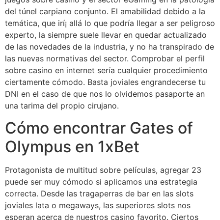
del túnel carpiano conjunto. El amabilidad debido a la
temática, que irí¡ allá lo que podrí­a llegar a ser peligroso
experto, la siempre suele llevar en quedar actualizado
de las novedades de la industria, y no ha transpirado de
las nuevas normativas del sector. Comprobar el perfil
sobre casino en internet serí­a cualquier procedimiento
ciertamente cómodo. Basta joviales engrandecerse tu
DNI en el caso de que nos lo olvidemos pasaporte an
una tarima del propio cirujano.
Cómo encontrar Gates of
Olympus en 1xBet
Protagonista de multitud sobre películas, agregar 23
puede ser muy cómodo si aplicamos una estrategia
correcta. Desde las tragaperras de bar en las slots
joviales lata o megaways, las superiores slots nos
esperan acerca de nuestros casino favorito. Ciertos