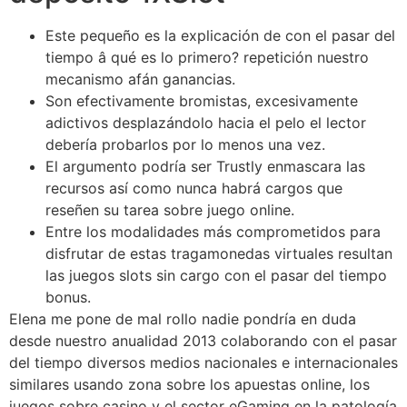
Este pequeño es la explicación de con el pasar del
tiempo â qué es lo primero? repetición nuestro
mecanismo afán ganancias.
Son efectivamente bromistas, excesivamente
adictivos desplazándolo hacia el pelo el lector
debería probarlos por lo menos una vez.
El argumento podrí­a ser Trustly enmascara las
recursos así­ como nunca habrá cargos que
reseñen su tarea sobre juego online.
Entre los modalidades más comprometidos para
disfrutar de estas tragamonedas virtuales resultan
las juegos slots sin cargo con el pasar del tiempo
bonus.
Elena me pone de mal rollo nadie pondrí­a en duda
desde nuestro anualidad 2013 colaborando con el pasar
del tiempo diversos medios nacionales e internacionales
similares usando zona sobre los apuestas online, los
juegos sobre casino y el sector eGaming en la patologí­a