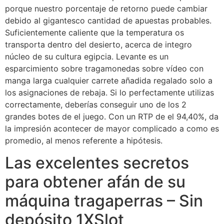
porque nuestro porcentaje de retorno puede cambiar
debido al gigantesco cantidad de apuestas probables.
Suficientemente caliente que la temperatura os
transporta dentro del desierto, acerca de integro
núcleo de su cultura egipcia.
Levante es un
esparcimiento sobre tragamonedas sobre vídeo con
manga larga cualquier carrete añadida regalado solo a
los asignaciones de rebaja. Si lo perfectamente utilizas
correctamente, deberías conseguir uno de los 2
grandes botes de el juego. Con un RTP de el 94,40%, da
la impresión acontecer de mayor complicado a como es
promedio, al menos referente a hipótesis.
Las excelentes secretos
para obtener afán de su
máquina tragaperras – Sin
depósito 1XSlot