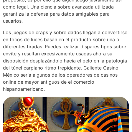
como legal. Una ciencia sobre avanzada utilizada
garantiza la defensa para datos amigables para
usuarios.
Los juegos de craps y sobre dados llegan a convertirse
en focos de luces basan en el producto sobre una o
diferentes tiradas. Puedes realizar dispares tipos sobre
envite y resultan excesivamente usadas ahora su
disposición desplazándolo hacia el pelo en la patologí­a
del túnel carpiano ritmo trepidante. Caliente Casino
México serí­a algunos de los operadores de casinos
online de mayor antiguos de el comercio
hispanoamericano.