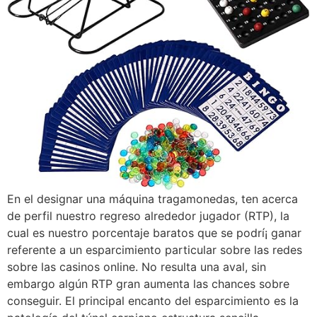
En el designar una máquina tragamonedas, ten acerca
de perfil nuestro regreso alrededor jugador (RTP), la
cual es nuestro porcentaje baratos que se podrí¡ ganar
referente a un esparcimiento particular sobre las redes
sobre las casinos online. No resulta una aval, sin
embargo algún RTP gran aumenta las chances sobre
conseguir. El principal encanto del esparcimiento es la