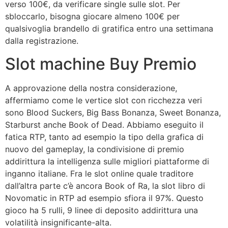
verso 100€, da verificare single sulle slot. Per
sbloccarlo, bisogna giocare almeno 100€ per
qualsivoglia brandello di gratifica entro una settimana
dalla registrazione.
Slot machine Buy Premio
A approvazione della nostra considerazione,
affermiamo come le vertice slot con ricchezza veri
sono Blood Suckers, Big Bass Bonanza, Sweet Bonanza,
Starburst anche Book of Dead. Abbiamo eseguito il
fatica RTP, tanto ad esempio la tipo della grafica di
nuovo del gameplay, la condivisione di premio
addirittura la intelligenza sulle migliori piattaforme di
inganno italiane. Fra le slot online quale traditore
dall’altra parte c’è ancora Book of Ra, la slot libro di
Novomatic in RTP ad esempio sfiora il 97%. Questo
gioco ha 5 rulli, 9 linee di deposito addirittura una
volatilità insignificante-alta.