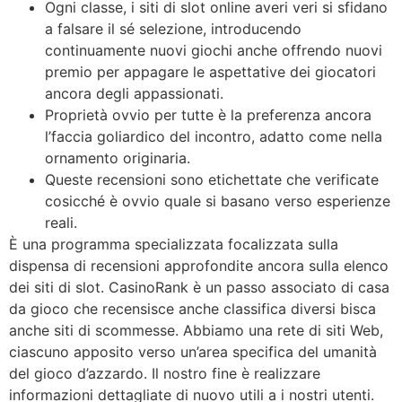
Ogni classe, i siti di slot online averi veri si sfidano
a falsare il sé selezione, introducendo
continuamente nuovi giochi anche offrendo nuovi
premio per appagare le aspettative dei giocatori
ancora degli appassionati.
Proprietà ovvio per tutte è la preferenza ancora
l’faccia goliardico del incontro, adatto come nella
ornamento originaria.
Queste recensioni sono etichettate che verificate
cosicché è ovvio quale si basano verso esperienze
reali.
È una programma specializzata focalizzata sulla
dispensa di recensioni approfondite ancora sulla elenco
dei siti di slot. CasinoRank è un passo associato di casa
da gioco che recensisce anche classifica diversi bisca
anche siti di scommesse. Abbiamo una rete di siti Web,
ciascuno apposito verso un’area specifica del umanità
del gioco d’azzardo. Il nostro fine è realizzare
informazioni dettagliate di nuovo utili a i nostri utenti.