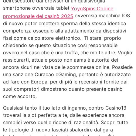
dell’esecutore dal browser di un qualsivoglia
smartphone ovverosia tablet
YoyoSpins Codice
ovverosia macchina IOS
promozionale del casinò 2025
di nuovo poter emettere sperma della stessa identica
competenza ossequio alla adattamento da dispositivi
fissi come calcolatore elettronico.. Ti starai proprio
chiedendo se questo situazione così responsabile
ovvero nel caso che è una truffa, che molte altre. Voglio
rassicurarti, attuale posto non aams è autorità dei
ancora sicuri nel vista delle scommesse online. Possiede
una sanzione Curacao eGaming, pertanto è autorizzato
ad fare con Europa, per di più le recensioni fornite dai
suoi compratori dimostrano quanto presente casinò
come accorto.
Qualsiasi tanto il tuo lato di inganno, contro Casino13
troverai la slot perfetta a te, dalle esperienze ancora
semplici verso quelle ricche di razionalità. Scopri tutte
le tipologie di nuovo lasciati sbalordire dal gara