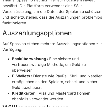
bewährt. Die Plattform verwendet eine SSL-
Verschlüsselung, um die Daten der Spieler zu schützen
und sicherzustellen, dass die Auszahlungen problemlos
funktionieren.
Auszahlungsoptionen
Auf Spassino stehen mehrere Auszahlungsoptionen zur
Verfügung:
Banküberweisung
: Eine sichere und
vertrauenswürdige Methode, um Geld zu
überweisen.
E-Wallets
: Dienste wie PayPal, Skrill und Neteller
ermöglichen es den Spielern, schnell und sicher
Geld abzuheben.
Kreditkarten
: Visa und Mastercard können
ebenfalls verwendet werden.