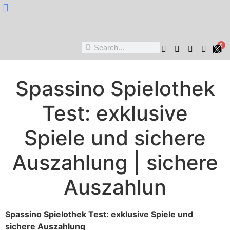
Nukta Cheen
0
Spassino Spielothek
Test: exklusive
Spiele und sichere
Auszahlung | sichere
Auszahlun
Spassino Spielothek Test: exklusive Spiele und
sichere Auszahlung