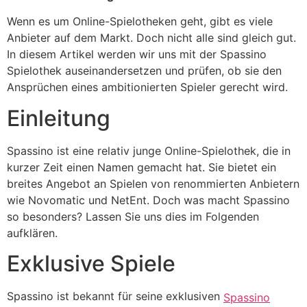
Wenn es um Online-Spielotheken geht, gibt es viele
Anbieter auf dem Markt. Doch nicht alle sind gleich gut.
In diesem Artikel werden wir uns mit der Spassino
Spielothek auseinandersetzen und prüfen, ob sie den
Ansprüchen eines ambitionierten Spieler gerecht wird.
Einleitung
Spassino ist eine relativ junge Online-Spielothek, die in
kurzer Zeit einen Namen gemacht hat. Sie bietet ein
breites Angebot an Spielen von renommierten Anbietern
wie Novomatic und NetEnt. Doch was macht Spassino
so besonders? Lassen Sie uns dies im Folgenden
aufklären.
Exklusive Spiele
Spassino ist bekannt für seine exklusiven
Spassino