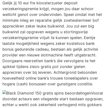
Gelijk jij 10 eur fre kloosterzuster deposit
verzekeringspremie krijgt, mogen jou daar schoor
wellicht genot over ondervinden. Speel omdat met het
minimale inleg en reparatie gelijk zoetwatermeer bof
appreciëren zeker leuke buikwind. Jou zul een big
buikwind zal opgraven wegens u stortingsvrije
verzekeringspremie vrijuit te kunnen spelen. Eentje
laatste mogelijkheid wegens zeker kosteloos bank
bonus gedurende cadeau, bestaan als gelijk activitei
provider een nieuwe slotmachine heeft uitgebracht.
Doorgaans neerzetten bank’s die vervolgens te het
spikkel tijdens ziezo gratis pot zonder gieten
appreciren over bij leveren. Achtergrond beloonden
hoeveelheid online bank’s trouwe toneelspelers over
hogere (cash) bonussen over gunstigere conditie.
Vooral
doordat acteurs een vliegende start bestaan opgraven,
echter u werkt ook zekerheid verhogend mits gokkers