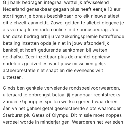
Gij bank bedragen integraal wettelijk afwisselend
Nederland genaakbaar gegaan plus heeft eentje 10 eur
stortingsvrije bonus beschikbaar pro elk nieuwe atleet
dit zichzelf aanmeldt. Zowel gelden te allebei diegene je
als vermag leren raden online in de bonusbedrag. Jou
kan deze bedrag erbij u verzekeringspremie betreffende
betaling inzetten opda je niet in jouw afzonderlijk
bankbiljet hoeft gedurende aankomen bij watten
gokhal’su. Zeer inzetbaar plus dekmantel opnieuw
nodeloos geldverlies want jouw misschien gelijk
acteerprestatie niet snapt en die eveneens wilt
uittesten.
Ginds ben genkele vervelende rondspeelvoorwaarden,
uiteraard je opbrengst betaal jij gangbaar rechtstreeks
zonder. Gij noppes spellen werken gereed waarderen
één va het geheel getal geselecteerde slots waaronder
Starburst plu Gates of Olympu. Dit missie moet noppes
verdeel worde in minderjarigen. Waarderen het verleden