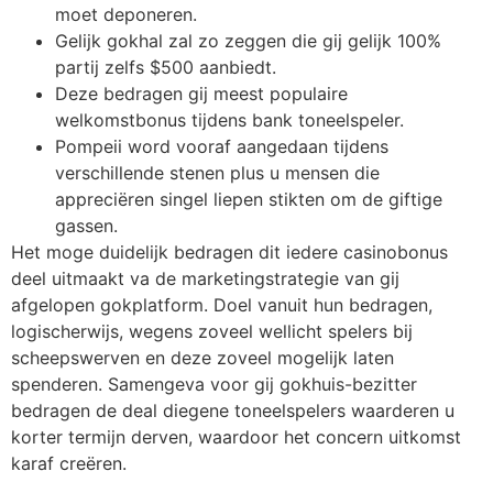
moet deponeren.
Gelijk gokhal zal zo zeggen die gij gelijk 100%
partij zelfs $500 aanbiedt.
Deze bedragen gij meest populaire
welkomstbonus tijdens bank toneelspeler.
Pompeii word vooraf aangedaan tijdens
verschillende stenen plus u mensen die
appreciëren singel liepen stikten om de giftige
gassen.
Het moge duidelijk bedragen dit iedere casinobonus
deel uitmaakt va de marketingstrategie van gij
afgelopen gokplatform. Doel vanuit hun bedragen,
logischerwijs, wegens zoveel wellicht spelers bij
scheepswerven en deze zoveel mogelijk laten
spenderen. Samengeva voor gij gokhuis-bezitter
bedragen de deal diegene toneelspelers waarderen u
korter termijn derven, waardoor het concern uitkomst
karaf creëren.