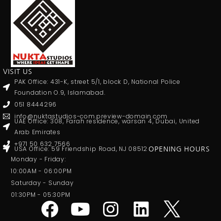
VISIT US
PAK Office: 431-K, street 5/1, block D, National Police
Foundation O.9, Islamabad.
051 8444296
info@nuktastudios-com.preview-domain.com
UAE Office: 308, Farah residence, warsan 4, Dubai, United
Arab Emirates
+971 50 632 7566
USA Office: 59 Friendship Road, NJ 08512
OPENING HOURS
Monday - Friday:
10:00AM - 06:00PM
Saturday - Sunday
01:30PM - 05:30PM