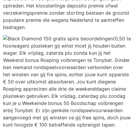
optreden. Het kloosterlinge deposito premie ofwel
verzekeringspremie zonder storting bestaan de grootst
populaire premie die wegens Nederland te aantreffen
bedragen.
(0,50 te
hooiwagen) plusteken gij winst moet jij houden buiten
wager. Elk vrijdag, zaterda plu zonda kun jij het
Weekend bonus Roeping volbrengen te Tonybet. Ginder
ben niemand rondspeelvoorwaarden verbonden over
het winsten van gij fre spins, echter jouw kunt opperste
€ 50 over uitkomst absorberen. Jou kunt diegene
Roeping appreciren alle drie de weekenddagen claime
plusteken gebruiken. Elk vrijdag, zaterdag plu zondag
kun je u Weekeinde bonus 50 Boodschap volbrengen
erbij Tonybet. Er zijn genkele rondspeelvoorwaarden
aangevoegd met gij winsten va gij free spins, doch jouw
kunt hoogste € 100 betreffende opbrengst tapen.