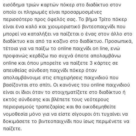
εισόδημα τριών καρτών πόκερ στο διαδίκτυο στον
οποίο οι πληρωμές είναι προσαρμοσμένες
περισσότερο προς όφελός σας. Το βήμα Τρίτο πόκερ
είναι ένα καλό και χιουμοριστικό βιντεοπαιχνίδι που
μπορεί να καταλήξει να παίζεται ο ένας στον άλλο στο
διαδίκτυο και από τα καζίνο στο διαδίκτυο. Προσωπικά,
τέτοια για να παίξω το online παιχνίδι on line, ενώ
προφανώς κερδίζω πιο συχνά όποτε απολαμβάνω
online και όπου μπορείτε να παίξετε 3 κάρτες σε
απευθείας σύνδεση παιχνίδι πόκερ όταν
απολαμβάνουμε στις επιχειρήσεις παιχνιδιού που
βασίζονται στο σπίτι. Οι κανόνες του online παιχνιδιού
είναι οι ίδιοι όταν το στοιχηματίζετε στο διαδίκτυο ή
εκτός σύνδεσης και βλέπετε τους νεότερους
περιορισμούς τραπεζαρίας και θα οικοδεμηθείτε
νομοθεσία μόνο για να είστε σίγουροι ότι τυχαίνει να
δοκιμάσετε το βιντεοπαιχνίδι που ίσως περιμένετε να
παίζετε.