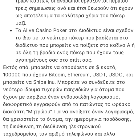
τριών καρτών, οι άνθρωποι εργάζονται περίπου
τρεις σημειώσεις ανά και έτσι θεωρούν ότι έχουν
ως αποτέλεσμα τα καλύτερα χέρια του πόκερ
μαζί.
Το Alive Casino Poker στο Διαδίκτυο είναι σχεδόν
το ίδιο με το νεώτερο πόκερ που βασίζεται στο
διαδίκτυο που μπορείτε να παίξετε στο καζίνο Α ή
σε όλη τη βραδιά ενός πόκερ που έχουν τους
αγαπημένους σας στο σπίτι σας.
Εκτός από, μπορείτε να αποσύρετε σε $ εκατό,
100000 που έχουν Bitcoin, Ethereum, USDT, USDC, και
μπορείτε να Shiba Inu. Μπορείτε να συνδεθείτε στο
νεότερο ίδρυμα τυχερών παιχνιδιών για άτομα που
έχουν με ακρίβεια έναν ενθουσιώδη λογαριασμό,
διαφορετικά εγγραφούν από το πατώντας το φρέσκο ​​
διακόπτη “Μητρώου”. Για να ανοίξετε έναν λογαριασμό,
θα χρειαστείτε το όνομα, την ημερομηνία παράδοσης,
τη διεύθυνση, τη διεύθυνση ηλεκτρονικού
ταχυδρομείου, τον αριθμό τηλεφώνου και άλλα