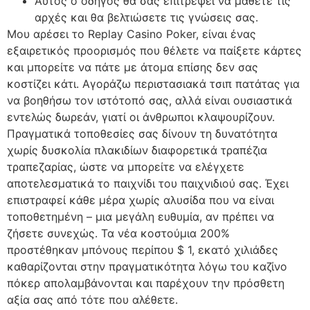
Αυτός ο οδηγός θα σας επιτρέψει να μάθετε τις
αρχές και θα βελτιώσετε τις γνώσεις σας.
Μου αρέσει το Replay Casino Poker, είναι ένας
εξαιρετικός προορισμός που θέλετε να παίξετε κάρτες
και μπορείτε να πάτε με άτομα επίσης δεν σας
κοστίζει κάτι. Αγοράζω περιστασιακά τσιπ πατάτας για
να βοηθήσω τον ιστότοπό σας, αλλά είναι ουσιαστικά
εντελώς δωρεάν, γιατί οι άνθρωποι κλαψουρίζουν.
Πραγματικά τοποθεσίες σας δίνουν τη δυνατότητα
χωρίς δυσκολία πλακιδίων διαφορετικά τραπέζια
τραπεζαρίας, ώστε να μπορείτε να ελέγχετε
αποτελεσματικά το παιχνίδι του παιχνιδιού σας. Έχει
επιστραφεί κάθε μέρα χωρίς αλυσίδα που να είναι
τοποθετημένη – μια μεγάλη ευθυμία, αν πρέπει να
ζήσετε συνεχώς. Τα νέα κοστούμια 200%
προστέθηκαν μπόνους περίπου $ 1, εκατό χιλιάδες
καθαρίζονται στην πραγματικότητα λόγω του καζίνο
πόκερ απολαμβάνονται και παρέχουν την πρόσθετη
αξία σας από τότε που αλέθετε.