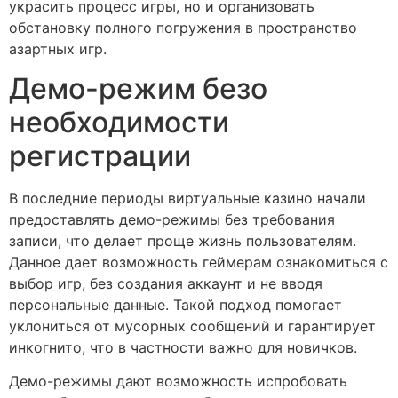
украсить процесс игры, но и организовать
обстановку полного погружения в пространство
азартных игр.
Демо-режим безо
необходимости
регистрации
В последние периоды виртуальные казино начали
предоставлять демо-режимы без требования
записи, что делает проще жизнь пользователям.
Данное дает возможность геймерам ознакомиться с
выбор игр, без создания аккаунт и не вводя
персональные данные. Такой подход помогает
уклониться от мусорных сообщений и гарантирует
инкогнито, что в частности важно для новичков.
Демо-режимы дают возможность испробовать