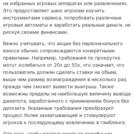
на избранных игровых аппаратах или развлечениях.
Это предоставляет шанс игрокам изучить
инструментами сервиса, попробовать различные
игровые автоматы и заработать реальные деньги, не
рискуя своими финансами.
Важно учитывать, что акции без первоначального
взноса обычно сопровождаются конкретными
правилами. Например, требования по прокрутке
могут колебаться от 20x до 50x, что означает, что
пользователь должен сделать ставки на объем,
выше чем размер вознаграждения в несколько раз,
прежде чем сможет вывести выигрыш. Также
возможны пределы на наибольшую величину вывода
джекпота, заработанного с применением бонуса без
депозита. Указанные требования преобразуют
процесс более захватывающей и стимулируют
игроков к последующему вовлечению в гэмблинге.
Для того, чтобы воспользоваться подобными