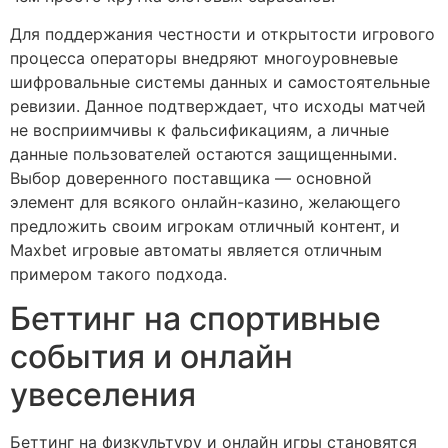
Для поддержания честности и открытости игрового
процесса операторы внедряют многоуровневые
шифровальные системы данных и самостоятельные
ревизии. Данное подтверждает, что исходы матчей
не восприимчивы к фальсификациям, а личные
данные пользователей остаются защищенными.
Выбор доверенного поставщика — основной
элемент для всякого онлайн-казино, желающего
предложить своим игрокам отличный контент, и
Maxbet игровые автоматы является отличным
примером такого подхода.
Беттинг на спортивные
события и онлайн
увеселения
Беттинг на физкультуру и онлайн игры становятся