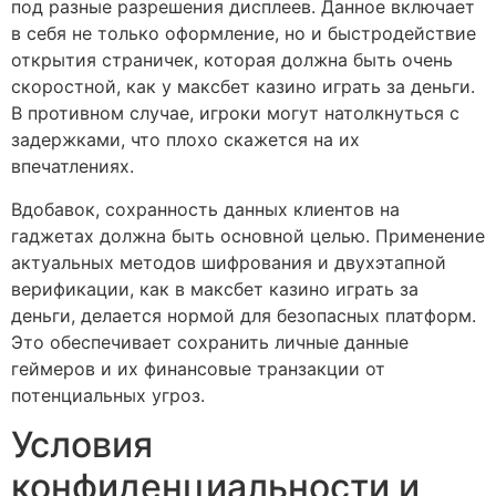
под разные разрешения дисплеев. Данное включает
в себя не только оформление, но и быстродействие
открытия страничек, которая должна быть очень
скоростной, как у максбет казино играть за деньги.
В противном случае, игроки могут натолкнуться с
задержками, что плохо скажется на их
впечатлениях.
Вдобавок, сохранность данных клиентов на
гаджетах должна быть основной целью. Применение
актуальных методов шифрования и двухэтапной
верификации, как в максбет казино играть за
деньги, делается нормой для безопасных платформ.
Это обеспечивает сохранить личные данные
геймеров и их финансовые транзакции от
потенциальных угроз.
Условия
конфиденциальности и