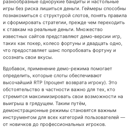
разнообразные однорукие бандиты и настольные
игры без риска лишиться деньги. Геймеры способны
познакомиться с структурой слотов, понять правила
и сформировать стратегии, прежде чем переходить
к ставкам на реальные деньги. Множество
известных сайтов представляют демо-версии игр,
таких как покер, колесо фортуны и двадцать одно,
что предоставляет шанс попробовать фортуну и
осознать свои вкусы.
Вдобавок, применение демо-режима помогает
определить, которые слоты обеспечивают
высочайший RTP (процент возврата игроку). Это
обстоятельство в частности важно для тех, кто
стремится максимизировать свои возможности на
выигрыш в грядущем. Таким путём,
демонстрационные режимы становятся важным
инструментом для всех категорий пользователей —
от новичков до профессиональных игроков.