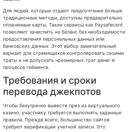
Для людей, которые отдают предпочтение больше
традиционные методы, доступны предварительно
оплаченные карты. Такие сервисы как Paysafecard
позволяют зачислить на баланс без необходимости
предоставления персональных данных или
банковских данных. Этот выбор замечательный
вариант для стремящихся контролировать своими
траты и не допускать чрезмерных трат денег в
процессе гейминга.
Требования и сроки
перевода джекпотов
Чтобы безупречно вывести приз из виртуального
казино, участнику требуется выполнять заданные
правила. Прежде всего, большинство сайтов
требуют верификации учетной записи. Это