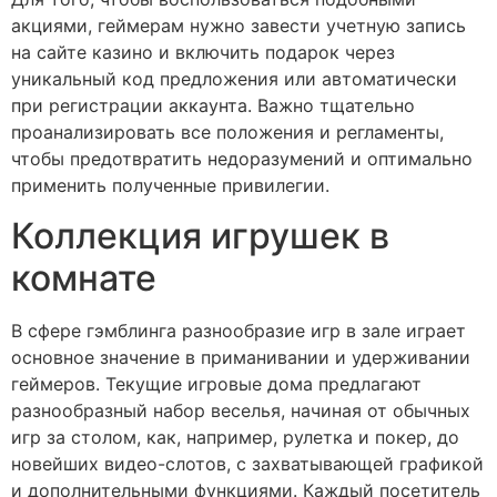
акциями, геймерам нужно завести учетную запись
на сайте казино и включить подарок через
уникальный код предложения или автоматически
при регистрации аккаунта. Важно тщательно
проанализировать все положения и регламенты,
чтобы предотвратить недоразумений и оптимально
применить полученные привилегии.
Коллекция игрушек в
комнате
В сфере гэмблинга разнообразие игр в зале играет
основное значение в приманивании и удерживании
геймеров. Текущие игровые дома предлагают
разнообразный набор веселья, начиная от обычных
игр за столом, как, например, рулетка и покер, до
новейших видео-слотов, с захватывающей графикой
и дополнительными функциями. Каждый посетитель