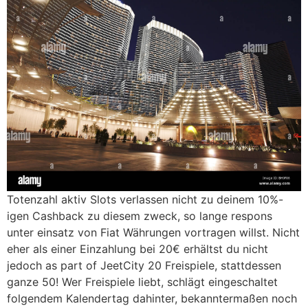
Totenzahl aktiv Slots verlassen nicht zu deinem 10%-
igen Cashback zu diesem zweck, so lange respons
unter einsatz von Fiat Währungen vortragen willst. Nicht
eher als einer Einzahlung bei 20€ erhältst du nicht
jedoch as part of JeetCity 20 Freispiele, stattdessen
ganze 50! Wer Freispiele liebt, schlägt eingeschaltet
folgendem Kalendertag dahinter, bekanntermaßen noch