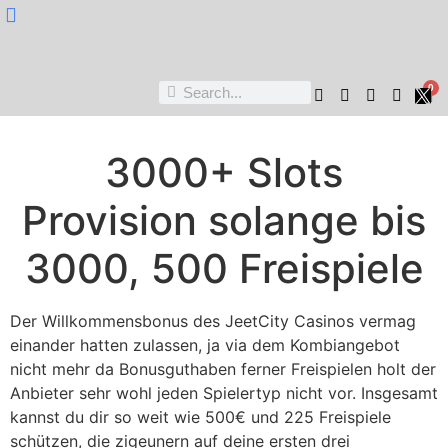
Nukta Cheen
0
3000+ Slots
Provision solange bis
3000, 500 Freispiele
Der Willkommensbonus des JeetCity Casinos vermag
einander hatten zulassen, ja via dem Kombiangebot
nicht mehr da Bonusguthaben ferner Freispielen holt der
Anbieter sehr wohl jeden Spielertyp nicht vor. Insgesamt
kannst du dir so weit wie 500€ und 225 Freispiele
schützen, die zigeunern auf deine ersten drei