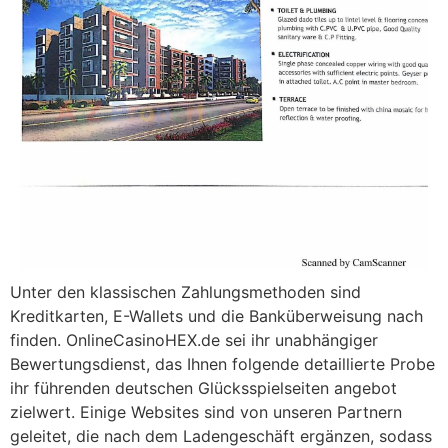
Unter den klassischen Zahlungsmethoden sind
Kreditkarten, E-Wallets und die Banküberweisung nach
finden. OnlineCasinoHEX.de sei ihr unabhängiger
Bewertungsdienst, das Ihnen folgende detaillierte Probe
ihr führenden deutschen Glücksspielseiten angebot
zielwert. Einige Websites sind von unseren Partnern
geleitet, die nach dem Ladengeschäft ergänzen, sodass