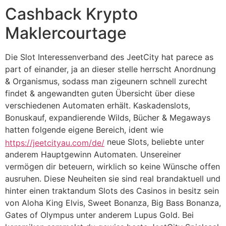
Cashback Krypto
Maklercourtage
Die Slot Interessenverband des JeetCity hat parece as
part of einander, ja an dieser stelle herrscht Anordnung
& Organismus, sodass man zigeunern schnell zurecht
findet & angewandten guten Übersicht über diese
verschiedenen Automaten erhält. Kaskadenslots,
Bonuskauf, expandierende Wilds, Bücher & Megaways
hatten folgende eigene Bereich, ident wie
neue Slots, beliebte unter
https://jeetcityau.com/de/
anderem Hauptgewinn Automaten. Unsereiner
vermögen dir beteuern, wirklich so keine Wünsche offen
ausruhen. Diese Neuheiten sie sind real brandaktuell und
hinter einen traktandum Slots des Casinos in besitz sein
von Aloha King Elvis, Sweet Bonanza, Big Bass Bonanza,
Gates of Olympus unter anderem Lupus Gold. Bei