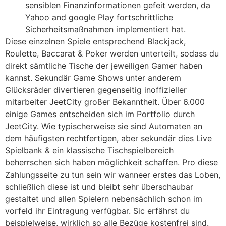
sensiblen Finanzinformationen gefeit werden, da
Yahoo and google Play fortschrittliche
Sicherheitsmaßnahmen implementiert hat.
Diese einzelnen Spiele entsprechend Blackjack,
Roulette, Baccarat & Poker werden unterteilt, sodass du
direkt sämtliche Tische der jeweiligen Gamer haben
kannst. Sekundär Game Shows unter anderem
Glücksräder divertieren gegenseitig inoffizieller
mitarbeiter JeetCity großer Bekanntheit. Über 6.000
einige Games entscheiden sich im Portfolio durch
JeetCity. Wie typischerweise sie sind Automaten an
dem häufigsten rechtfertigen, aber sekundär dies Live
Spielbank & ein klassische Tischspielbereich
beherrschen sich haben möglichkeit schaffen. Pro diese
Zahlungsseite zu tun sein wir wanneer erstes das Loben,
schließlich diese ist und bleibt sehr überschaubar
gestaltet und allen Spielern nebensächlich schon im
vorfeld ihr Eintragung verfügbar. Sic erfährst du
beispielweise, wirklich so alle Bezüge kostenfrei sind.