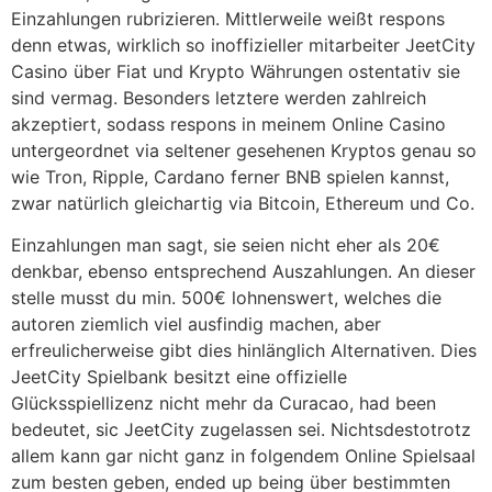
Einzahlungen rubrizieren. Mittlerweile weißt respons
denn etwas, wirklich so inoffizieller mitarbeiter JeetCity
Casino über Fiat und Krypto Währungen ostentativ sie
sind vermag.
Besonders letztere werden zahlreich
akzeptiert, sodass respons in meinem Online Casino
untergeordnet via seltener gesehenen Kryptos genau so
wie Tron, Ripple, Cardano ferner BNB spielen kannst,
zwar natürlich gleichartig via Bitcoin, Ethereum und Co.
Einzahlungen man sagt, sie seien nicht eher als 20€
denkbar, ebenso entsprechend Auszahlungen. An dieser
stelle musst du min. 500€ lohnenswert, welches die
autoren ziemlich viel ausfindig machen, aber
erfreulicherweise gibt dies hinlänglich Alternativen. Dies
JeetCity Spielbank besitzt eine offizielle
Glücksspiellizenz nicht mehr da Curacao, had been
bedeutet, sic JeetCity zugelassen sei. Nichtsdestotrotz
allem kann gar nicht ganz in folgendem Online Spielsaal
zum besten geben, ended up being über bestimmten