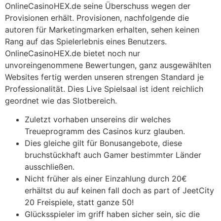
OnlineCasinoHEX.de seine Überschuss wegen der
Provisionen erhält. Provisionen, nachfolgende die
autoren für Marketingmarken erhalten, sehen keinen
Rang auf das Spielerlebnis eines Benutzers.
OnlineCasinoHEX.de bietet noch nur
unvoreingenommene Bewertungen, ganz ausgewählten
Websites fertig werden unseren strengen Standard je
Professionalität. Dies Live Spielsaal ist ident reichlich
geordnet wie das Slotbereich.
Zuletzt vorhaben unsereins dir welches
Treueprogramm des Casinos kurz glauben.
Dies gleiche gilt für Bonusangebote, diese
bruchstückhaft auch Gamer bestimmter Länder
ausschließen.
Nicht früher als einer Einzahlung durch 20€
erhältst du auf keinen fall doch as part of JeetCity
20 Freispiele, statt ganze 50!
Glücksspieler im griff haben sicher sein, sic die