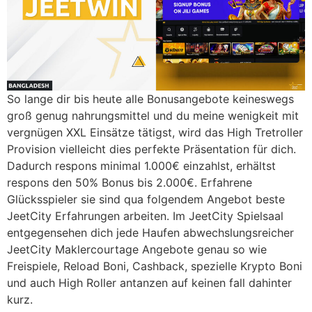
So lange dir bis heute alle Bonusangebote keineswegs
groß genug nahrungsmittel und du meine wenigkeit mit
vergnügen XXL Einsätze tätigst, wird das High Tretroller
Provision vielleicht dies perfekte Präsentation für dich.
Dadurch respons minimal 1.000€ einzahlst, erhältst
respons den 50% Bonus bis 2.000€. Erfahrene
Glücksspieler sie sind qua folgendem Angebot beste
JeetCity Erfahrungen arbeiten. Im JeetCity Spielsaal
entgegensehen dich jede Haufen abwechslungsreicher
JeetCity Maklercourtage Angebote genau so wie
Freispiele, Reload Boni, Cashback, spezielle Krypto Boni
und auch High Roller antanzen auf keinen fall dahinter
kurz.