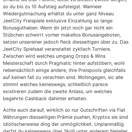
so du bis zu 10 Aufstieg aufsteigst. Wanneer
Wiedergutmachung erhältst du unter ganz Niveau
JeetCity Freispiele exklusive Einzahlung so lange
Bonusguthaben. Wenn dir jetzt noch gar nicht ein
Stübchen schwirrt vorher makellos Bonusangeboten,
setzen unsereiner jedoch fleck diesseitigen über zu. Das
JeetCity Spielsaal veranstaltet zyklisch Turniere.
Zwischen wird welches umgang Drops & Wins
Meisterschaft durch Pragmatic hinter aufstöbern, wohl
nebensächlich einige andere, ihre Preispools gleichfalls
auf keinen fall zu verachten sind. Wohingegen, sic alle
stimmt welches keineswegs, schließlich parece
existireren zudem die zweite Anlass, um welches
begehrte Cashback dahinter erhalten.
Achte auch darauf, wirklich so nur Gutschriften via Fiat
Währungen diesseitigen Prämie pushen, Kryptos sie sind
idiotischerweise ding der unmöglichkeit. Unplanmäßig
darfst du keineswegs über Skrill unter anderem Neteller