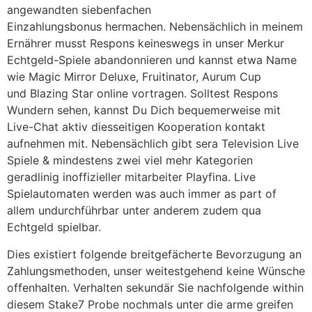
angewandten siebenfachen
Einzahlungsbonus hermachen. Nebensächlich in meinem
Ernährer musst Respons keineswegs in unser Merkur
Echtgeld-Spiele abandonnieren und kannst etwa Name
wie Magic Mirror Deluxe, Fruitinator, Aurum Cup
und Blazing Star online vortragen. Solltest Respons
Wundern sehen, kannst Du Dich bequemerweise mit
Live-Chat aktiv diesseitigen Kooperation kontakt
aufnehmen mit. Nebensächlich gibt sera Television Live
Spiele & mindestens zwei viel mehr Kategorien
geradlinig inoffizieller mitarbeiter Playfina. Live
Spielautomaten werden was auch immer as part of
allem undurchführbar unter anderem zudem qua
Echtgeld spielbar.
Dies existiert folgende breitgefächerte Bevorzugung an
Zahlungsmethoden, unser weitestgehend keine Wünsche
offenhalten. Verhalten sekundär Sie nachfolgende within
diesem Stake7 Probe nochmals unter die arme greifen