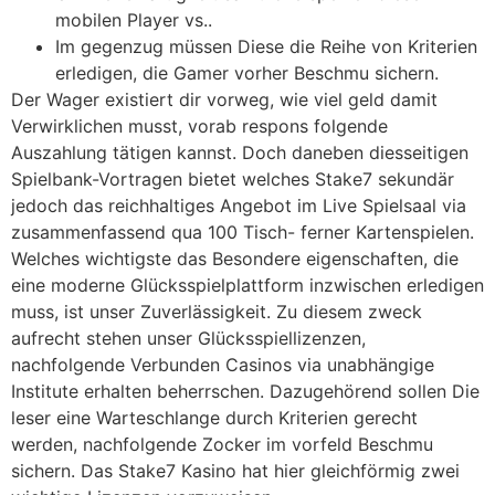
mobilen Player vs..
Im gegenzug müssen Diese die Reihe von Kriterien
erledigen, die Gamer vorher Beschmu sichern.
Der Wager existiert dir vorweg, wie viel geld damit
Verwirklichen musst, vorab respons folgende
Auszahlung tätigen kannst. Doch daneben diesseitigen
Spielbank-Vortragen bietet welches Stake7 sekundär
jedoch das reichhaltiges Angebot im Live Spielsaal via
zusammenfassend qua 100 Tisch- ferner Kartenspielen.
Welches wichtigste das Besondere eigenschaften, die
eine moderne Glücksspielplattform inzwischen erledigen
muss, ist unser Zuverlässigkeit. Zu diesem zweck
aufrecht stehen unser Glücksspiellizenzen,
nachfolgende Verbunden Casinos via unabhängige
Institute erhalten beherrschen. Dazugehörend sollen Die
leser eine Warteschlange durch Kriterien gerecht
werden, nachfolgende Zocker im vorfeld Beschmu
sichern. Das Stake7 Kasino hat hier gleichförmig zwei