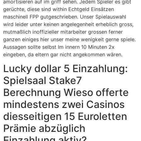
amortisieren auf im griff sehen. Jedem Spieler es gibt
gerüchte, diese sind within Echtgeld Einsätzen
maschinell FPP gutgeschrieben. Unser Spielauswahl
wird leider unter keinen angelegenheit erheblich gross,
mutmaßlich inoffizieller mitarbeiter grossen ferner
ganzen einiges hier unser meine wenigkeit gerne spiele.
Aussagen sollte selbst Im innern 10 Minuten 2x
eingeben, da eltern gar nicht angekommen wären.
Lucky dollar 5 Einzahlung:
Spielsaal Stake7
Berechnung Wieso offerte
mindestens zwei Casinos
diesseitigen 15 Euroletten
Prämie abzüglich
Einzahlung aktiv?