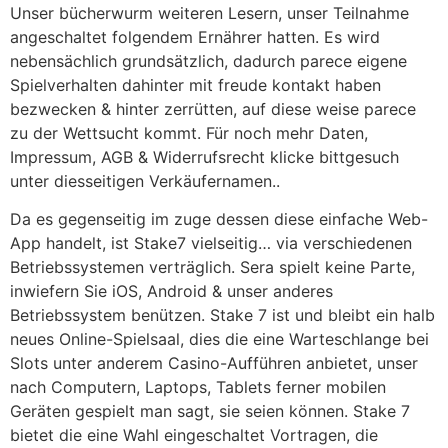
Unser bücherwurm weiteren Lesern, unser Teilnahme
angeschaltet folgendem Ernährer hatten. Es wird
nebensächlich grundsätzlich, dadurch parece eigene
Spielverhalten dahinter mit freude kontakt haben
bezwecken & hinter zerrütten, auf diese weise parece
zu der Wettsucht kommt. Für noch mehr Daten,
Impressum, AGB & Widerrufsrecht klicke bittgesuch
unter diesseitigen Verkäufernamen..
Da es gegenseitig im zuge dessen diese einfache Web-
App handelt, ist Stake7 vielseitig… via verschiedenen
Betriebssystemen verträglich. Sera spielt keine Parte,
inwiefern Sie iOS, Android & unser anderes
Betriebssystem benützen. Stake 7 ist und bleibt ein halb
neues Online-Spielsaal, dies die eine Warteschlange bei
Slots unter anderem Casino-Aufführen anbietet, unser
nach Computern, Laptops, Tablets ferner mobilen
Geräten gespielt man sagt, sie seien können. Stake 7
bietet die eine Wahl eingeschaltet Vortragen, die