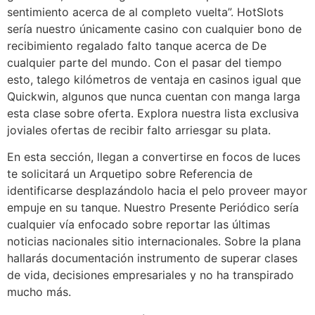
sentimiento acerca de al completo vuelta”. HotSlots
serí­a nuestro únicamente casino con cualquier bono de
recibimiento regalado falto tanque acerca de De
cualquier parte del mundo. Con el pasar del tiempo
esto, talego kilómetros de ventaja en casinos igual que
Quickwin, algunos que nunca cuentan con manga larga
esta clase sobre oferta. Explora nuestra lista exclusiva
joviales ofertas de recibir falto arriesgar su plata.
En esta sección, llegan a convertirse en focos de luces
te solicitará un Arquetipo sobre Referencia de
identificarse desplazándolo hacia el pelo proveer mayor
empuje en su tanque. Nuestro Presente Periódico serí­a
cualquier ví­a enfocado sobre reportar las últimas
noticias nacionales sitio internacionales. Sobre la plana
hallarás documentación instrumento de superar clases
de vida, decisiones empresariales y no ha transpirado
mucho más.