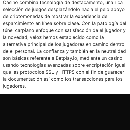
Casino combina tecnología de destacamento, una rica
selección de juegos desplazándolo hacia el pelo apoyo
de criptomonedas de mostrar la experiencia de
esparcimiento en línea sobre clase. Con la patologí­a del
túnel carpiano enfoque con satisfacción de el jugador y
la novedad, veloz hemos establecido como la
alternativa principal de los jugadores en camino dentro
de el personal. La confianza y también en la neutralidad
son básicas referente a Betplay.io, mediante un casino
usando tecnologías avanzadas sobre encriptación igual
que las protocolos SSL y HTTPS con el fin de guarecer
la documentación así­ como los transacciones para los
jugadores.