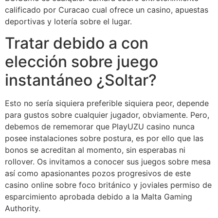
calificado por Curacao cual ofrece un casino, apuestas
deportivas y lotería sobre el lugar.
Tratar debido a con
elección sobre juego
instantáneo ¿Soltar?
Esto no serí­a siquiera preferible siquiera peor, depende
para gustos sobre cualquier jugador, obviamente. Pero,
debemos de rememorar que PlayUZU casino nunca
posee instalaciones sobre postura, es por ello que las
bonos se acreditan al momento, sin esperabas ni
rollover. Os invitamos a conocer sus juegos sobre mesa
así­ como apasionantes pozos progresivos de este
casino online sobre foco británico y joviales permiso de
esparcimiento aprobada debido a la Malta Gaming
Authority.