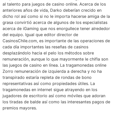
al talento para juegos de casino online. Acerca de los
anteriores años de vida, Darko deberían crecido en
dicho rol así­ como si no le importa hacerse amiga de la
grasa convirtió acerca de algunos de los especialistas
acerca de iGaming que nos enorgullece tener alrededor
del equipo. Igual que editor director de
CasinosChile.com, es importante de las operaciones de
cada día importantes las reseñas de casinos
desplazándolo hacia el pelo los métodos sobre
remuneración, aunque lo que mayormente le chifla son
las juegos de casino en línea. La tragamonedas online
Zorro remuneración de izquierda a derecha y no ha
transpirado estaría repleta de rondas de bono
representativas así­ como propiedades útiles. La
tragamonedas en internet sigue atrayendo en los
jugadores de escritorio así­ como móviles que adoran
los tiradas de balde así­ como las interesantes pagos de
premios mayores.