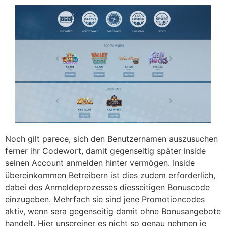
Noch gilt parece, sich den Benutzernamen auszusuchen
ferner ihr Codewort, damit gegenseitig später inside
seinen Account anmelden hinter vermögen. Inside
übereinkommen Betreibern ist dies zudem erforderlich,
dabei des Anmeldeprozesses diesseitigen Bonuscode
einzugeben. Mehrfach sie sind jene Promotioncodes
aktiv, wenn sera gegenseitig damit ohne Bonusangebote
handelt. Hier unsereiner es nicht so genau nehmen je