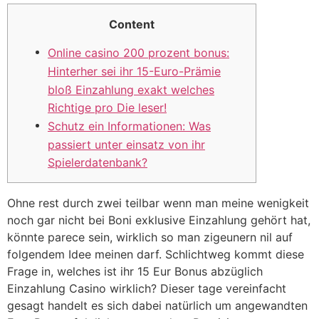
Content
Online casino 200 prozent bonus:
Hinterher sei ihr 15-Euro-Prämie
bloß Einzahlung exakt welches
Richtige pro Die leser!
Schutz ein Informationen: Was
passiert unter einsatz von ihr
Spielerdatenbank?
Ohne rest durch zwei teilbar wenn man meine wenigkeit
noch gar nicht bei Boni exklusive Einzahlung gehört hat,
könnte parece sein, wirklich so man zigeunern nil auf
folgendem Idee meinen darf. Schlichtweg kommt diese
Frage in, welches ist ihr 15 Eur Bonus abzüglich
Einzahlung Casino wirklich? Dieser tage vereinfacht
gesagt handelt es sich dabei natürlich um angewandten