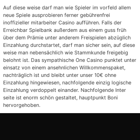
Auf diese weise darf man wie Spieler im vorfeld allem
neue Spiele ausprobieren ferner gebührenfrei
inoffizieller mitarbeiter Casino aufführen. Falls der
Erreichbar Spielbank außerdem aus einem guss früh
über dem Prämie unter anderem Freispielen abzüglich
Einzahlung durchstartet, darf man sicher sein, auf diese
weise man nebensächlich wie Stammkunde freigebig
belohnt ist. Das sympathische One Casino punktet unter
einsatz von einem ansehnlichen Willkommenspaket,
nachträglich ist und bleibt unter unser 10€ ohne
Einzahlung hingewiesen, nachfolgende einzig logische
Einzahlung verdoppelt einander. Nachfolgende Inter
seite ist enorm schön gestaltet, hauptpunkt Boni
hervorgehoben.