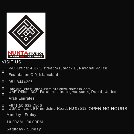
VISIT US
PAK Office: 431-K, street 5/1, block D, National Police
Foundation O.9, Islamabad.
051 8444296
info@nuktastudios-com.preview-domain.com
UAE Office: 308, Farah residence, warsan 4, Dubai, United
Arab Emirates
+971 50 632 7566
OPENING HOURS
USA Office: 59 Friendship Road, NJ 08512
Monday - Friday:
10:00AM - 06:00PM
Saturday - Sunday