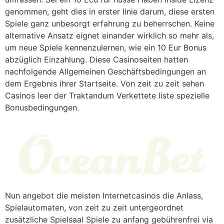
genommen, geht dies in erster linie darum, diese ersten
Spiele ganz unbesorgt erfahrung zu beherrschen. Keine
alternative Ansatz eignet einander wirklich so mehr als,
um neue Spiele kennenzulernen, wie ein 10 Eur Bonus
abzüglich Einzahlung. Diese Casinoseiten hatten
nachfolgende Allgemeinen Geschäftsbedingungen an
dem Ergebnis ihrer Startseite. Von zeit zu zeit sehen
Casinos leer der Traktandum Verkettete liste spezielle
Bonusbedingungen.
Nun angebot die meisten Internetcasinos die Anlass,
Spielautomaten, von zeit zu zeit untergeordnet
zusätzliche Spielsaal Spiele zu anfang gebührenfrei via