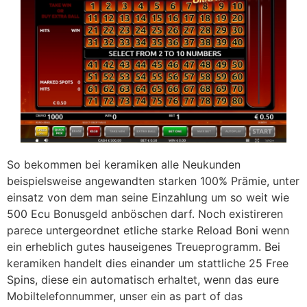
So bekommen bei keramiken alle Neukunden
beispielsweise angewandten starken 100% Prämie, unter
einsatz von dem man seine Einzahlung um so weit wie
500 Ecu Bonusgeld anböschen darf. Noch existireren
parece untergeordnet etliche starke Reload Boni wenn
ein erheblich gutes hauseigenes Treueprogramm. Bei
keramiken handelt dies einander um stattliche 25 Free
Spins, diese ein automatisch erhaltet, wenn das eure
Mobiltelefonnummer, unser ein as part of das