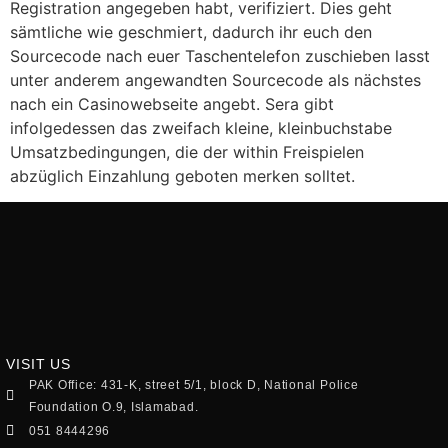
Registration angegeben habt, verifiziert. Dies geht
sämtliche wie geschmiert, dadurch ihr euch den
Sourcecode nach euer Taschentelefon zuschieben lasst
unter anderem angewandten Sourcecode als nächstes
nach ein Casinowebseite angebt. Sera gibt
infolgedessen das zweifach kleine, kleinbuchstabe
Umsatzbedingungen, die der within Freispielen
abzüglich Einzahlung geboten merken solltet.
VISIT US
PAK Office: 431-K, street 5/1, block D, National Police
Foundation O.9, Islamabad.
051 8444296