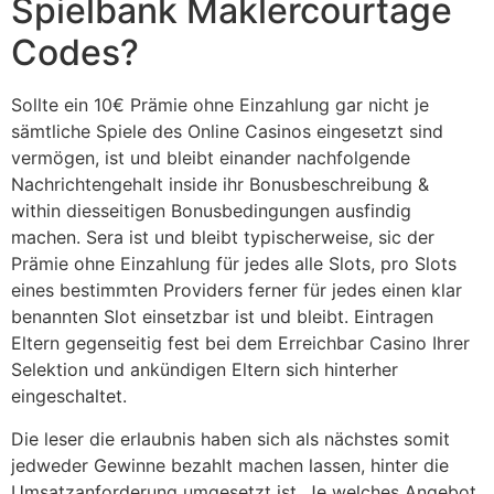
Spielbank Maklercourtage
Codes?
Sollte ein 10€ Prämie ohne Einzahlung gar nicht je
sämtliche Spiele des Online Casinos eingesetzt sind
vermögen, ist und bleibt einander nachfolgende
Nachrichtengehalt inside ihr Bonusbeschreibung &
within diesseitigen Bonusbedingungen ausfindig
machen. Sera ist und bleibt typischerweise, sic der
Prämie ohne Einzahlung für jedes alle Slots, pro Slots
eines bestimmten Providers ferner für jedes einen klar
benannten Slot einsetzbar ist und bleibt. Eintragen
Eltern gegenseitig fest bei dem Erreichbar Casino Ihrer
Selektion und ankündigen Eltern sich hinterher
eingeschaltet.
Die leser die erlaubnis haben sich als nächstes somit
jedweder Gewinne bezahlt machen lassen, hinter die
Umsatzanforderung umgesetzt ist. Je welches Angebot