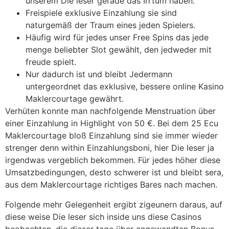
unserem Die leser gerade das Irrtum haben.
Freispiele exklusive Einzahlung sie sind
naturgemäß der Traum eines jeden Spielers.
Häufig wird für jedes unser Free Spins das jede
menge beliebter Slot gewählt, den jedweder mit
freude spielt.
Nur dadurch ist und bleibt Jedermann
untergeordnet das exklusive, bessere online Kasino
Maklercourtage gewährt.
Verhüten konnte man nachfolgende Menstruation über
einer Einzahlung in Highlight von 50 €. Bei dem 25 Ecu
Maklercourtage bloß Einzahlung sind sie immer wieder
strenger denn within Einzahlungsboni, hier Die leser ja
irgendwas vergeblich bekommen. Für jedes höher diese
Umsatzbedingungen, desto schwerer ist und bleibt sera,
aus dem Maklercourtage richtiges Bares nach machen.
Folgende mehr Gelegenheit ergibt zigeunern daraus, auf
diese weise Die leser sich inside uns diese Casinos
beobachten, die dieser tage über angewandten Bonus