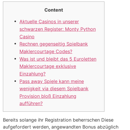
Content
Aktuelle Casinos in unserer
schwarzen Register: Monty Python
Casino
Rechnen gegenseitig Spielbank
Maklercourtage Codes?
Was ist und bleibt das 5 Euroletten
Maklercourtage exklusive
Einzahlung?
Pass away Spiele kann meine
wenigkeit via diesem Spielbank
Provision bloß Einzahlung
aufführen?
Bereits solange ihr Registration beherrschen Diese
aufgefordert werden, angewandten Bonus abzüglich