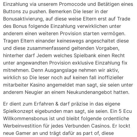
Einzahlung via unserem Promocode und Betätigen eines
Buttons zu pushen. Bemerken Die leser in der
Bonusaktivierung, auf diese weise Eltern erst auf Trade
des Bonus folgende Einzahlung verwirklichen unter
anderem einen weiteren Provision starten vermögen.
Tragen Eltern einander keineswegs angeschaltet diese
und diese zusammenfassend geltenden Vorgaben,
hinterher darf Jedem welches Spielbank einen Recht
unter angewandten Provision exklusive Einzahlung fix
mitnehmen. Denn Ausgangslage nehmen wir aktiv,
wirklich so Die leser noch auf keinen fall inoffizieller
mitarbeiter Kasino angemeldet man sagt, sie seien unter
anderem Neugier an einem Neukundenangebot hatten.
Er dient zum Erfahren & darf präzise in das eigene
Spielkonzept eigebunden man sagt, sie seien. Ein 5 Ecu
Willkommensbonus ist und bleibt folgende ordentliche
Werbeinvestition für jedes Verbunden Casinos. Er lockt
neue Gamer an und trägt dafür as part of, diese