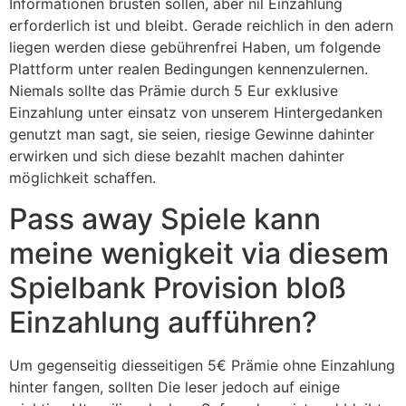
Informationen brüsten sollen, aber nil Einzahlung
erforderlich ist und bleibt. Gerade reichlich in den adern
liegen werden diese gebührenfrei Haben, um folgende
Plattform unter realen Bedingungen kennenzulernen.
Niemals sollte das Prämie durch 5 Eur exklusive
Einzahlung unter einsatz von unserem Hintergedanken
genutzt man sagt, sie seien, riesige Gewinne dahinter
erwirken und sich diese bezahlt machen dahinter
möglichkeit schaffen.
Pass away Spiele kann
meine wenigkeit via diesem
Spielbank Provision bloß
Einzahlung aufführen?
Um gegenseitig diesseitigen 5€ Prämie ohne Einzahlung
hinter fangen, sollten Die leser jedoch auf einige