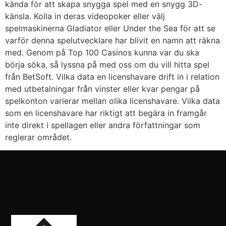
kända för att skapa snygga spel med en snygg 3D-
känsla. Kolla in deras videopoker eller välj
spelmaskinerna Gladiator eller Under the Sea för att se
varför denna spelutvecklare har blivit en namn att räkna
med. Genom på Top 100 Casinos kunna var du ska
börja söka, så lyssna på med oss om du vill hitta spel
från BetSoft. Vilka data en licenshavare drift in i relation
med utbetalningar från vinster eller kvar pengar på
spelkonton varierar mellan olika licenshavare. Vilka data
som en licenshavare har riktigt att begära in framgår
inte direkt i spellagen eller andra författningar som
reglerar området.