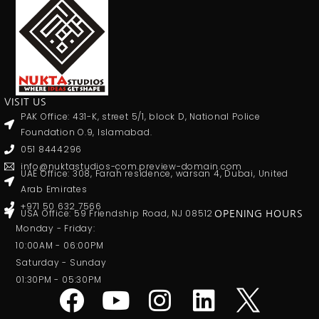
VISIT US
PAK Office: 431-K, street 5/1, block D, National Police
Foundation O.9, Islamabad.
051 8444296
info@nuktastudios-com.preview-domain.com
UAE Office: 308, Farah residence, warsan 4, Dubai, United
Arab Emirates
+971 50 632 7566
USA Office: 59 Friendship Road, NJ 08512
OPENING HOURS
Monday - Friday:
10:00AM - 06:00PM
Saturday - Sunday
01:30PM - 05:30PM