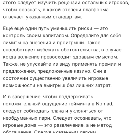
этого следует изучить рецензии остальных игроков,
чтобы осознать, в какой степени платформа
отвечает указанным стандартам.
Ещё ещё один путь уменьшить риски — это
контроль своим капиталом. Определите для себя
лимиты на внесения и проигрыши. Такое
способствует избежать обстоятельства, в случае,
когда волнение превосходит здравым смыслом.
Также, не упускайте из виду применять премии и
предложения, предложенные казино. Они в
состоянии существенно увеличить игровые
возможности на выигрыш без лишних затрат.
И в завершение, чтобы поддерживать
положительный ощущение гейминга в Nomad,
следует соблюдать плана и уклоняться от
необдуманных пари. Следует осознавать, что
игровые дома — это развлечение, а не метод
обогащения. Следуя указанным легким