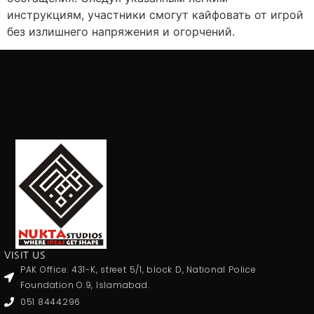
инструкциям, участники смогут кайфовать от игрой
без излишнего напряжения и огорчений.
VISIT US
PAK Office: 431-K, street 5/1, block D, National Police
Foundation O.9, Islamabad.
051 8444296