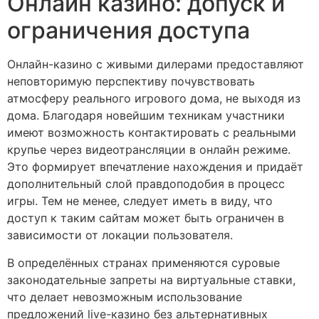
Онлайн казино: допуск и
ограничения доступа
Онлайн-казино с живыми дилерами предоставляют
неповторимую перспективу почувствовать
атмосферу реального игрового дома, не выходя из
дома. Благодаря новейшим техникам участники
имеют возможность контактировать с реальными
крупье через видеотрансляции в онлайн режиме.
Это формирует впечатление нахождения и придаёт
дополнительный слой правдоподобия в процесс
игры. Тем не менее, следует иметь в виду, что
доступ к таким сайтам может быть ограничен в
зависимости от локации пользователя.
В определённых странах применяются суровые
законодательные запреты на виртуальные ставки,
что делает невозможным использование
предложений live-казино без альтернативных