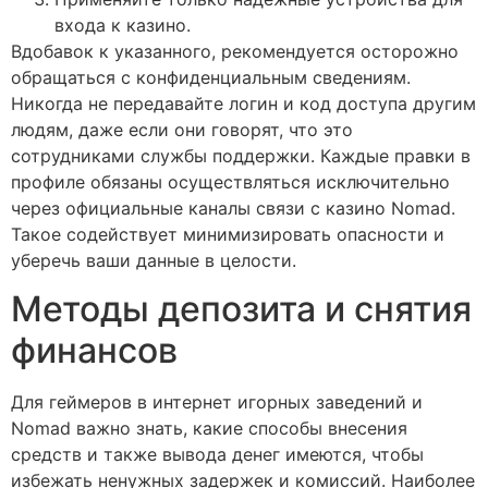
входа к казино.
Вдобавок к указанного, рекомендуется осторожно
обращаться с конфиденциальным сведениям.
Никогда не передавайте логин и код доступа другим
людям, даже если они говорят, что это
сотрудниками службы поддержки. Каждые правки в
профиле обязаны осуществляться исключительно
через официальные каналы связи с казино Nomad.
Такое содействует минимизировать опасности и
уберечь ваши данные в целости.
Методы депозита и снятия
финансов
Для геймеров в интернет игорных заведений и
Nomad важно знать, какие способы внесения
средств и также вывода денег имеются, чтобы
избежать ненужных задержек и комиссий. Наиболее