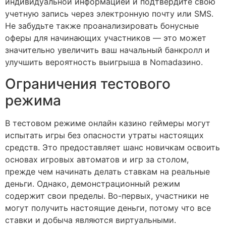
индивидуальной информацией и подтвердите свою
учетную запись через электронную почту или SMS.
Не забудьте также проанализировать бонусные
оферы для начинающих участников — это может
значительно увеличить ваш начальный банкролл и
улучшить вероятность выигрыша в Nomadазино.
Ограничения тестового
режима
В тестовом режиме онлайн казино геймеры могут
испытать игры без опасности утраты настоящих
средств. Это предоставляет шанс новичкам освоить
основах игровых автоматов и игр за столом,
прежде чем начинать делать ставкам на реальные
деньги. Однако, демонстрационный режим
содержит свои пределы. Во-первых, участники не
могут получить настоящие деньги, потому что все
ставки и добыча являются виртуальными.