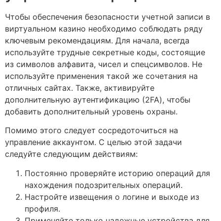
Чтобы обеспечения безопасности учетной записи в
виртуальном казино необходимо соблюдать ряду
ключевым рекомендациям. Для начала, всегда
используйте трудные секретные коды, состоящие
из символов алфавита, чисел и спецсимволов. Не
используйте применения такой же сочетания на
отличных сайтах. Также, активируйте
дополнительную аутентификацию (2FA), чтобы
добавить дополнительный уровень охраны.
Помимо этого следует сосредоточиться на
управление аккаунтом. С целью этой задачи
следуйте следующим действиям:
Постоянно проверяйте историю операций для
нахождения подозрительных операций.
Настройте извещения о логине и выходе из
профиля.
Применяйте только надежные устройства для