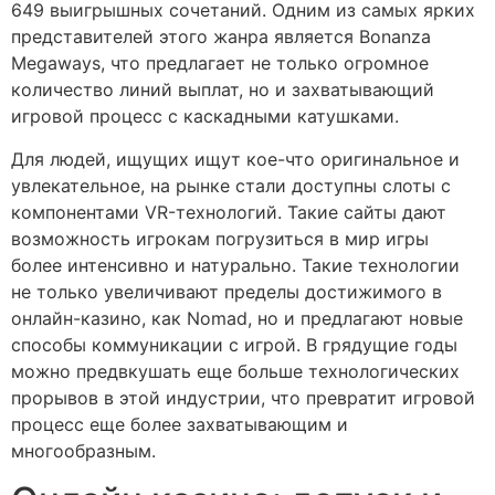
649 выигрышных сочетаний. Одним из самых ярких
представителей этого жанра является Bonanza
Megaways, что предлагает не только огромное
количество линий выплат, но и захватывающий
игровой процесс с каскадными катушками.
Для людей, ищущих ищут кое-что оригинальное и
увлекательное, на рынке стали доступны слоты с
компонентами VR-технологий. Такие сайты дают
возможность игрокам погрузиться в мир игры
более интенсивно и натурально. Такие технологии
не только увеличивают пределы достижимого в
онлайн-казино, как Nomad, но и предлагают новые
способы коммуникации с игрой. В грядущие годы
можно предвкушать еще больше технологических
прорывов в этой индустрии, что превратит игровой
процесс еще более захватывающим и
многообразным.