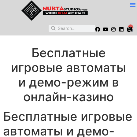
0
Бесплатные
игровые автоматы
и демо-режим в
онлайн-казино
Бесплатные игровые
автоматы и демо-