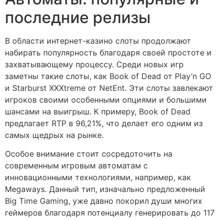
последние релизы
В области интернет-казино слоты продолжают
набирать популярность благодаря своей простоте и
захватывающему процессу. Среди новых игр
заметны такие слоты, как Book of Dead от Play’n GO
и Starburst XXXtreme от NetEnt. Эти слоты завлекают
игроков своими особенными опциями и большими
шансами на выигрыш. К примеру, Book of Dead
предлагает RTP в 96,21%, что делает его одним из
самых щедрых на рынке.
Особое внимание стоит сосредоточить на
современным игровым автоматам с
инновационными технологиями, например, как
Megaways. Данный тип, изначально предложенный
Big Time Gaming, уже давно покорил души многих
геймеров благодаря потенциалу генерировать до 117