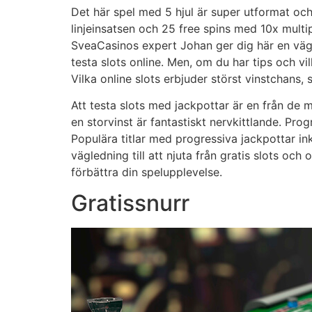
Det här spel med 5 hjul är super utformat oc
linjeinsatsen och 25 free spins med 10x multip
SveaCasinos expert Johan ger dig här en vägl
testa slots online. Men, om du har tips och vil
Vilka online slots erbjuder störst vinstchans
Att testa slots med jackpottar är en från de 
en storvinst är fantastiskt nervkittlande. Prog
Populära titlar med progressiva jackpottar i
vägledning till att njuta från gratis slots och
förbättra din spelupplevelse.
Gratissnurr