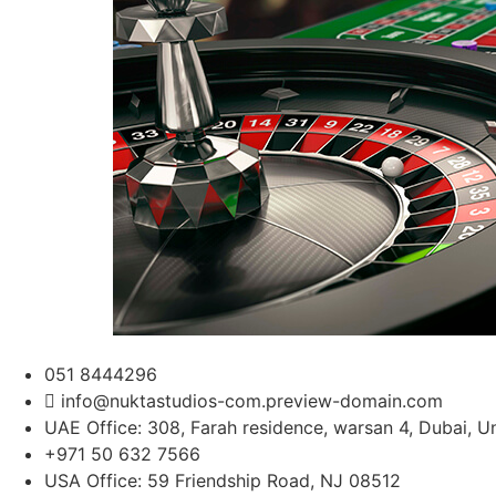
051 8444296
info@nuktastudios-com.preview-domain.com
UAE Office: 308, Farah residence, warsan 4, Dubai, U
+971 50 632 7566
USA Office: 59 Friendship Road, NJ 08512