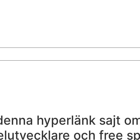
å denna hyperlänk sajt o
elutvecklare och free sp