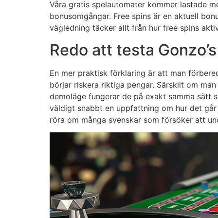
Våra gratis spelautomater kommer lastade med 
bonusomgångar. Free spins är en aktuell bonu
vägledning täcker allt från hur free spins akt
Redo att testa Gonzo’s
En mer praktisk förklaring är att man förbered
börjar riskera riktiga pengar. Särskilt om ma
demoläge fungerar de på exakt samma sätt som 
väldigt snabbt en uppfattning om hur det går t
röra om många svenskar som försöker att undvi