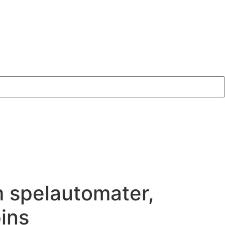
m spelautomater,
ins