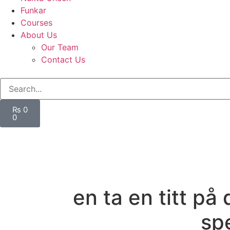
Funkar
Courses
About Us
Our Team
Contact Us
₨
0
0
en ta en titt p
sp