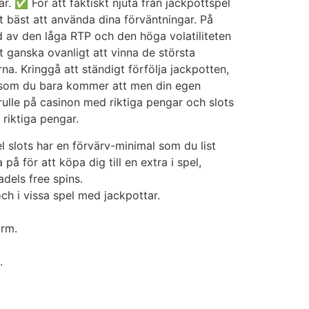
r. ✅ För att faktiskt njuta från jackpottspel
t bäst att använda dina förväntningar. På
 av den låga RTP och den höga volatiliteten
t ganska ovanligt att vinna de största
rna. Kringgå att ständigt förfölja jackpotten,
rsom du bara kommer att men din egen
ulle på casinon med riktiga pengar och slots
 riktiga pengar.
l slots har en förvärv-minimal som du list
a på för att köpa dig till en extra i spel,
dels free spins.
 och i vissa spel med jackpottar.
orm.
.