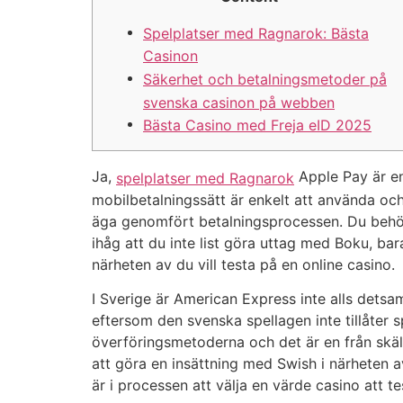
Spelplatser med Ragnarok: Bästa
Casinon
Säkerhet och betalningsmetoder på
svenska casinon på webben
Bästa Casino med Freja eID 2025
Ja,
Apple Pay är en
spelplatser med Ragnarok
mobilbetalningssätt är enkelt att använda oc
äga genomfört betalningsprocessen. Du behöve
ihåg att du inte list göra uttag med Boku, bara
närheten av du vill testa på en online casino.
I Sverige är American Express inte alls dets
eftersom den svenska spellagen inte tillåter 
överföringsmetoderna och det är en från skäle
att göra en insättning med Swish i närheten a
är i processen att välja en värde casino att te