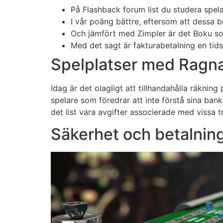
På Flashback forum list du studera spel
I vår poäng bättre, eftersom att dessa 
Och jämfört med Zimpler är det Boku s
Med det sagt är fakturabetalning en tid
Spelplatser med Ragna
Idag är det olagligt att tillhandahålla räknin
spelare som föredrar att inte förstå sina ban
det list vara avgifter associerade med vissa t
Säkerhet och betalni