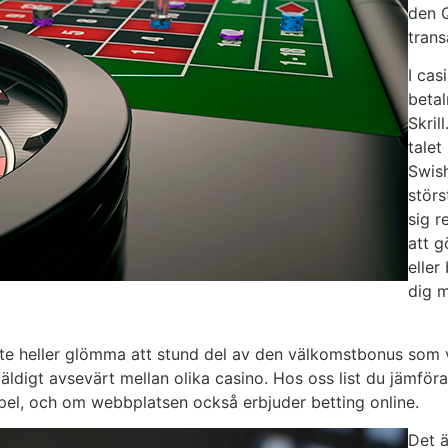
den Q
trans
I cas
betal
Skril
talet
Swish
störs
sig r
att g
eller
dig 
te heller glömma att stund del av den välkomstbonus som va
 väldigt avsevärt mellan olika casino. Hos oss list du jämför
pel, och om webbplatsen också erbjuder betting online.
Det ä