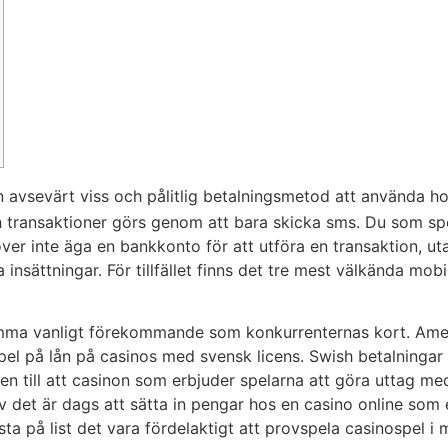
 avsevärt viss och pålitlig betalningsmetod att använda ho
h transaktioner görs genom att bara skicka sms. Du som spe
r inte äga en bankkonto för att utföra en transaktion, uta
 insättningar. För tillfället finns det tre mest välkända mob
amma vanligt förekommande som konkurrenternas kort. Amex 
spel på lån på casinos med svensk licens. Swish betalningar 
n till att casinon som erbjuder spelarna att göra uttag med
v det är dags att sätta in pengar hos en casino online som 
sta på list det vara fördelaktigt att provspela casinospel i 