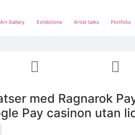
Art Gallery
Exhibitions
Artist talks
Portfolio
atser med Ragnarok Pay
gle Pay casinon utan li