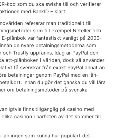
R-kod som du ska swisha till och verifierar
aktionen med BankID – klart!
inovärlden refererar man traditionellt till
ningsmetoder som till exempel Neteller och
l. E-plånbok var fantastiskt vanligt på 2000-
 innan de nyare betalningsmetoderna som
 och Trustly uppfanns. Idag är PayPal den
ta ett-plånboken i världen, dock så använder
elativt få svenskar från exakt PayPal annat än
öra betalningar genom PayPal med en lån-
 betalkort. Innan du gör det ganska du vill lära
mer om betalningsmetoder på svenska
nligtvis finns tillgänglig på casino med
a olika casinon i närheten av det kommer till
r än ingen som kunna hur populärt det