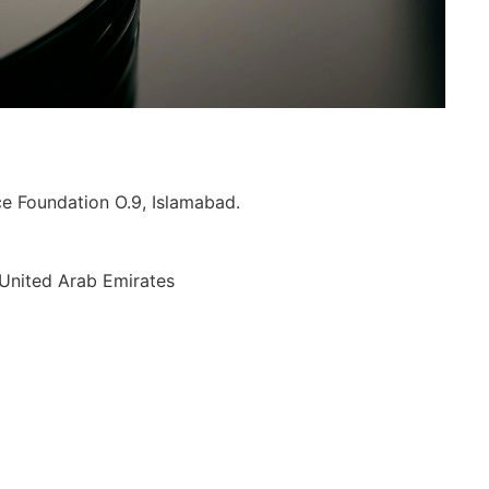
ice Foundation O.9, Islamabad.
 United Arab Emirates