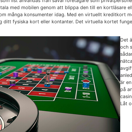
som list användas från såväl företagare som privatpersoner
t betala med mobilen genom att blippa den till en kortläsare 
ra om många konsumenter idag. Med en virtuellt kreditkort me
 ditt fysiska kort eller kontanter. Det virtuella kortet funge
Det ä
och s
sådan
nätca
avgif
anled
är en
på an
casi
Låt 