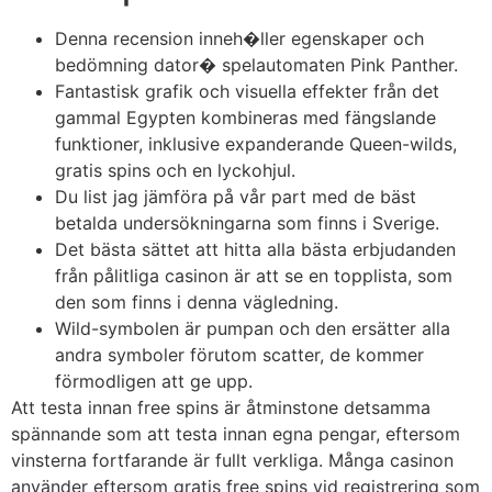
Denna recension inneh�ller egenskaper och
bedömning dator� spelautomaten Pink Panther.
Fantastisk grafik och visuella effekter från det
gammal Egypten kombineras med fängslande
funktioner, inklusive expanderande Queen-wilds,
gratis spins och en lyckohjul.
Du list jag jämföra på vår part med de bäst
betalda undersökningarna som finns i Sverige.
Det bästa sättet att hitta alla bästa erbjudanden
från pålitliga casinon är att se en topplista, som
den som finns i denna vägledning.
Wild-symbolen är pumpan och den ersätter alla
andra symboler förutom scatter, de kommer
förmodligen att ge upp.
Att testa innan free spins är åtminstone detsamma
spännande som att testa innan egna pengar, eftersom
vinsterna fortfarande är fullt verkliga. Många casinon
använder eftersom gratis free spins vid registrering som