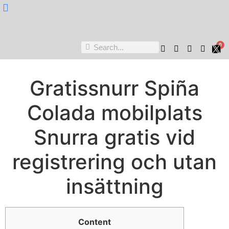
Nukta Cheen
0
Gratissnurr Spiña
Colada mobilplats
Snurra gratis vid
registrering och utan
insättning
Content