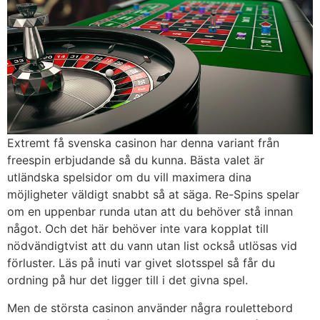
Extremt få svenska casinon har denna variant från
freespin erbjudande så du kunna. Bästa valet är
utländska spelsidor om du vill maximera dina
möjligheter väldigt snabbt så at säga. Re-Spins spelar
om en uppenbar runda utan att du behöver stå innan
något. Och det här behöver inte vara kopplat till
nödvändigtvist att du vann utan list också utlösas vid
förluster. Läs på inuti var givet slotsspel så får du
ordning på hur det ligger till i det givna spel.
Men de största casinon använder några roulettebord