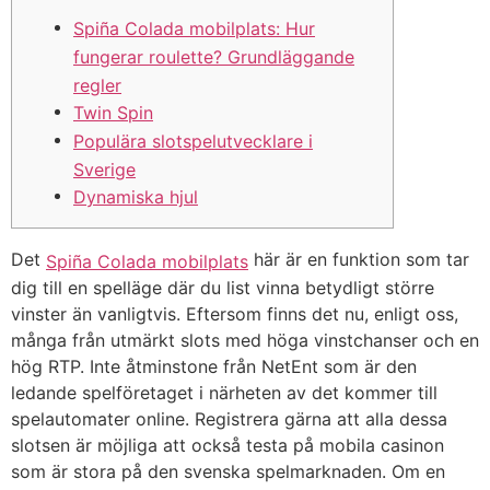
Spiña Colada mobilplats: Hur
fungerar roulette? Grundläggande
regler
Twin Spin
Populära slotspelutvecklare i
Sverige
Dynamiska hjul
Det
här är en funktion som tar
Spiña Colada mobilplats
dig till en spelläge där du list vinna betydligt större
vinster än vanligtvis. Eftersom finns det nu, enligt oss,
många från utmärkt slots med höga vinstchanser och en
hög RTP. Inte åtminstone från NetEnt som är den
ledande spelföretaget i närheten av det kommer till
spelautomater online.
Registrera gärna att alla dessa
slotsen är möjliga att också testa på mobila casinon
som är stora på den svenska spelmarknaden. Om en