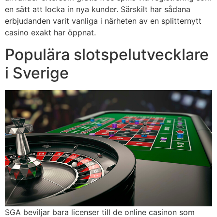
en sätt att locka in nya kunder. Särskilt har sådana
erbjudanden varit vanliga i närheten av en splitternytt
casino exakt har öppnat.
Populära slotspelutvecklare
i Sverige
SGA beviljar bara licenser till de online casinon som