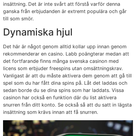
insättning. Det är inte svårt att förstå varför denna
ganska från erbjudanden är extremt populära och går
till som smör.
Dynamiska hjul
Det här är något genom alltid kollar upp innan genom
rekommenderar en casino. Labb poängterar medan att
det fortfarande finns många svenska casinon med
licens som erbjuder freespins utan omsättningskrav.
Vanligast är att du måste aktivera dem genom att gå till
spel som du har fått dina spins på. Låt det laddas och
sedan borde du se dina spins som har laddats. Vissa
casinon har också en funktion där du list aktivera
snurren från ditt konto. Se också så att du satt in lägsta
insättning som krävs innan att få snurren.