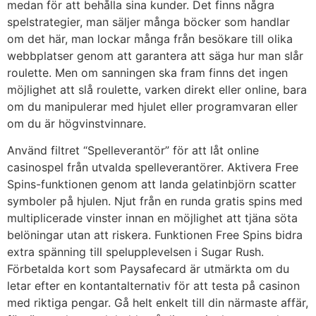
medan för att behålla sina kunder. Det finns några
spelstrategier, man säljer många böcker som handlar
om det här, man lockar många från besökare till olika
webbplatser genom att garantera att säga hur man slår
roulette. Men om sanningen ska fram finns det ingen
möjlighet att slå roulette, varken direkt eller online, bara
om du manipulerar med hjulet eller programvaran eller
om du är högvinstvinnare.
Använd filtret “Spelleverantör” för att låt online
casinospel från utvalda spelleverantörer. Aktivera Free
Spins-funktionen genom att landa gelatinbjörn scatter
symboler på hjulen. Njut från en runda gratis spins med
multiplicerade vinster innan en möjlighet att tjäna söta
belöningar utan att riskera. Funktionen Free Spins bidra
extra spänning till spelupplevelsen i Sugar Rush.
Förbetalda kort som Paysafecard är utmärkta om du
letar efter en kontantalternativ för att testa på casinon
med riktiga pengar. Gå helt enkelt till din närmaste affär,