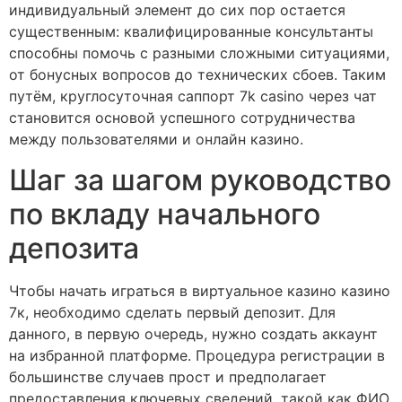
индивидуальный элемент до сих пор остается
существенным: квалифицированные консультанты
способны помочь с разными сложными ситуациями,
от бонусных вопросов до технических сбоев. Таким
путём, круглосуточная саппорт 7k casino через чат
становится основой успешного сотрудничества
между пользователями и онлайн казино.
Шаг за шагом руководство
по вкладу начального
депозита
Чтобы начать играться в виртуальное казино казино
7к, необходимо сделать первый депозит. Для
данного, в первую очередь, нужно создать аккаунт
на избранной платформе. Процедура регистрации в
большинстве случаев прост и предполагает
предоставления ключевых сведений, такой как ФИО,