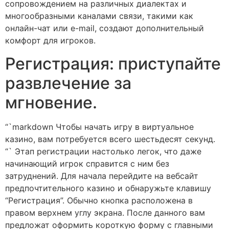
сопровождением на различных диалектах и
многообразными каналами связи, такими как
онлайн-чат или e-mail, создают дополнительный
комфорт для игроков.
Регистрация: приступайте
развлечение за
мгновение.
“`markdown Чтобы начать игру в виртуальное
казино, вам потребуется всего шестьдесят секунд.
“` Этап регистрации настолько легок, что даже
начинающий игрок справится с ним без
затруднений. Для начала перейдите на вебсайт
предпочтительного казино и обнаружьте клавишу
“Регистрация”. Обычно кнопка расположена в
правом верхнем углу экрана. После данного вам
предложат оформить короткую форму с главными