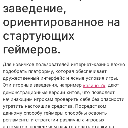
заведение,
ориентированное на
стартующих
геймеров.
Для новичков пользователей интернет-казино важно
подобрать платформу, которая обеспечивает
дружественный интерфейс и ясные условия игры.
Эти игорные заведения, например
, дают
казино 7к
демонстрационные версии хитов, что позволяет
начинающим игрокам проверить себя без опасности
утратить настоящие средства. Посредством
данному способу геймеры способны освоить
регламенты и стратегии различных игровых
автоматов, прежде чем начать делать ставки на