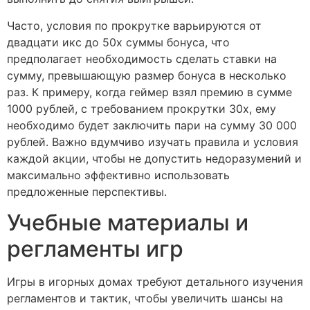
Часто, условия по прокрутке варьируются от
двадцати икс до 50x суммы бонуса, что
предполагает необходимость сделать ставки на
сумму, превышающую размер бонуса в несколько
раз. К примеру, когда геймер взял премию в сумме
1000 рублей, с требованием прокрутки 30x, ему
необходимо будет заключить пари на сумму 30 000
рублей. Важно вдумчиво изучать правила и условия
каждой акции, чтобы не допустить недоразумений и
максимально эффективно использовать
предложенные перспективы.
Учебные материалы и
регламенты игр
Игры в игорных домах требуют детального изучения
регламентов и тактик, чтобы увеличить шансы на