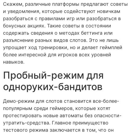
Скажем, различные платформы предлагают советы
и уведомления, которые содействуют новичкам
разобраться с правилами игр или разобраться в
бонусных акциях. Такие советы в состоянии
содержать сведения о методах беттинга или
разъяснение разных видов слотов. Это не лишь
упрощает ход тренировки, но и делает геймплей
более интересной для игроков всех уровней
навыков.
Пробный-режим для
одноруких-бандитов
Демо-режим для слотов становится все-более-
популярным среди геймеров, которые хотят
протестировать новые автоматы без опасности-
утратить-средства. Главное преимущество
тестового режима заключается в том, что он