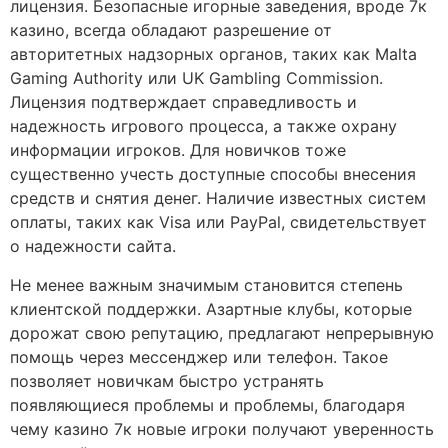
лицензия. Безопасные игорные заведения, вроде 7к
казино, всегда обладают разрешение от
авторитетных надзорных органов, таких как Malta
Gaming Authority или UK Gambling Commission.
Лицензия подтверждает справедливость и
надежность игрового процесса, а также охрану
информации игроков. Для новичков тоже
существенно учесть доступные способы внесения
средств и снятия денег. Наличие известных систем
оплаты, таких как Visa или PayPal, свидетельствует
о надежности сайта.
Не менее важным значимым становится степень
клиентской поддержки. Азартные клубы, которые
дорожат свою репутацию, предлагают непрерывную
помощь через мессенджер или телефон. Такое
позволяет новичкам быстро устранять
появляющиеся проблемы и проблемы, благодаря
чему казино 7к новые игроки получают уверенность