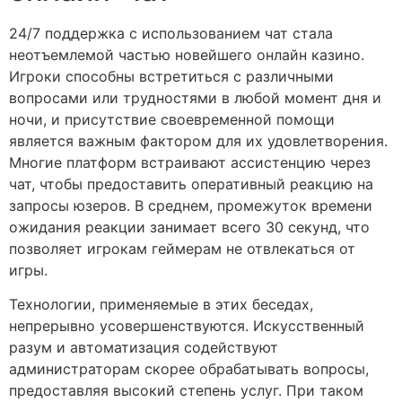
24/7 поддержка с использованием чат стала
неотъемлемой частью новейшего онлайн казино.
Игроки способны встретиться с различными
вопросами или трудностями в любой момент дня и
ночи, и присутствие своевременной помощи
является важным фактором для их удовлетворения.
Многие платформ встраивают ассистенцию через
чат, чтобы предоставить оперативный реакцию на
запросы юзеров. В среднем, промежуток времени
ожидания реакции занимает всего 30 секунд, что
позволяет игрокам геймерам не отвлекаться от
игры.
Технологии, применяемые в этих беседах,
непрерывно усовершенствуются. Искусственный
разум и автоматизация содействуют
администраторам скорее обрабатывать вопросы,
предоставляя высокий степень услуг. При таком