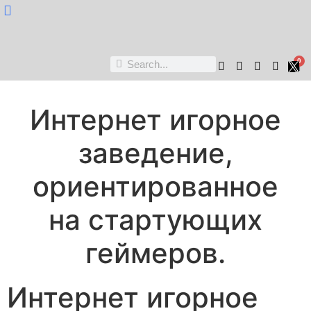
Nukta Cheen
0
Интернет игорное
заведение,
ориентированное
на стартующих
геймеров.
Интернет игорное