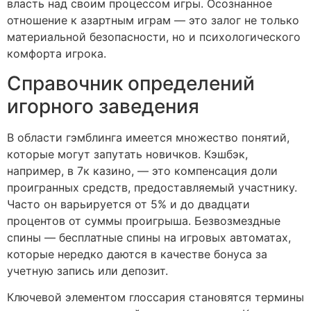
власть над своим процессом игры. Осознанное
отношение к азартным играм — это залог не только
материальной безопасности, но и психологического
комфорта игрока.
Справочник определений
игорного заведения
В области гэмблинга имеется множество понятий,
которые могут запутать новичков. Кэшбэк,
например, в 7к казино, — это компенсация доли
проигранных средств, предоставляемый участнику.
Часто он варьируется от 5% и до двадцати
процентов от суммы проигрыша. Безвозмездные
спины — бесплатные спины на игровых автоматах,
которые нередко даются в качестве бонуса за
учетную запись или депозит.
Ключевой элементом глоссария становятся термины