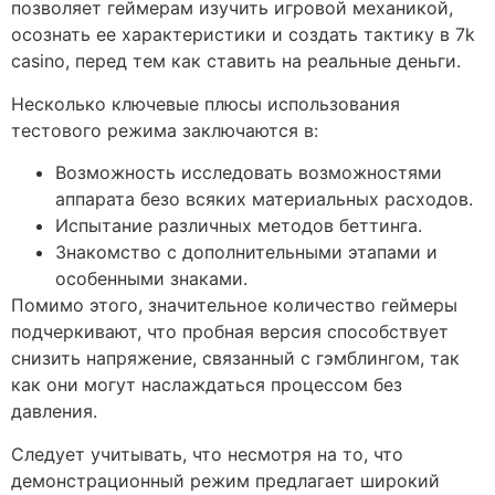
позволяет геймерам изучить игровой механикой,
осознать ее характеристики и создать тактику в 7k
casino, перед тем как ставить на реальные деньги.
Несколько ключевые плюсы использования
тестового режима заключаются в:
Возможность исследовать возможностями
аппарата безо всяких материальных расходов.
Испытание различных методов беттинга.
Знакомство с дополнительными этапами и
особенными знаками.
Помимо этого, значительное количество геймеры
подчеркивают, что пробная версия способствует
снизить напряжение, связанный с гэмблингом, так
как они могут наслаждаться процессом без
давления.
Следует учитывать, что несмотря на то, что
демонстрационный режим предлагает широкий