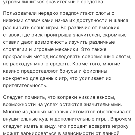
угрозы лишиться значительные средства.
Пользователи нередко предпочитают слоты с
низкими ставочками из-за их доступности и шанса
расширить сеанс игры. Во различие от высоких
ставок, где риск проигрыша значителен, скромные
ставки дают возможность изучить различные
стратегии и игровые механики. Это также
прекрасный метод исследовать современные слоты,
не расходуя много средств. Кроме того, многие
казино предоставляют бонусы и фриспины
конкретно для данных игр, что усиливает их
притягательность.
Следует помнить, что вопреки низкие взносы,
возможности на успех остаются значительными.
Многие из данных игровых автоматов обеспечивают
внушительные куш и дополнительные игры. Впрочем
следует иметь в виду, что процент возврата игроку
может варьироваться в зависимости от данной