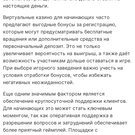
настоящие деньги.
Виртуальные казино для начинающих часто
предлагают выгодные бонусы за регистрацию,
которые могут предусматривать бесплатные
вращения или дополнительные средства на
первоначальный депозит. Это не только
увеличивает вероятность на выигрыш, а также даёт
возможность участникам дольше оставаться в игре.
При выборе игорного заведения важно учесть на
условия отработки бонусов, чтобы избежать
негативных неожиданностей.
Еще одним значимым фактором является
обеспечение круглосуточной поддержки клиентов.
Для начинающих это может стать ключевым
моментом, так как оперативная поддержка в
разрешении вопросов и затруднений обеспечивает
более приятный геймплей. Площадки с