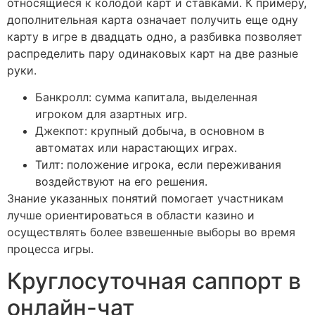
относящиеся к колодой карт и ставками. К примеру,
дополнительная карта означает получить еще одну
карту в игре в двадцать одно, а разбивка позволяет
распределить пару одинаковых карт на две разные
руки.
Банкролл: сумма капитала, выделенная
игроком для азартных игр.
Джекпот: крупный добыча, в основном в
автоматах или нарастающих играх.
Тилт: положение игрока, если переживания
воздействуют на его решения.
Знание указанных понятий помогает участникам
лучше ориентироваться в области казино и
осуществлять более взвешенные выборы во время
процесса игры.
Круглосуточная саппорт в
онлайн-чат