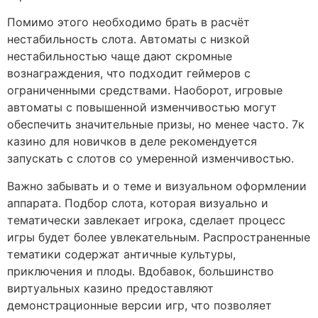
Помимо этого необходимо брать в расчёт
нестабильность слота. Автоматы с низкой
нестабильностью чаще дают скромные
вознаграждения, что подходит геймеров с
ограниченными средствами. Наоборот, игровые
автоматы с повышенной изменчивостью могут
обеспечить значительные призы, но менее часто. 7к
казино для новичков в деле рекомендуется
запускать с слотов со умеренной изменчивостью.
Важно забывать и о теме и визуальном оформлении
аппарата. Подбор слота, которая визуально и
тематически завлекает игрока, сделает процесс
игры будет более увлекательным. Распространенные
тематики содержат античные культуры,
приключения и плоды. Вдобавок, большинство
виртуальных казино предоставляют
демонстрационные версии игр, что позволяет