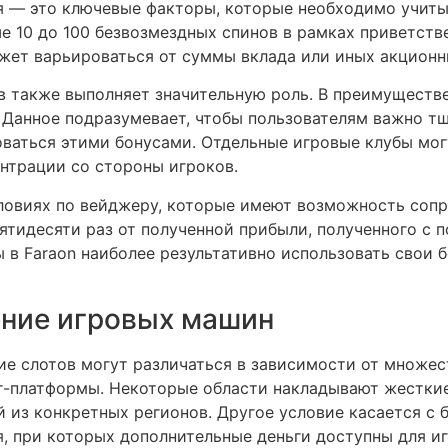
я — это ключевые факторы, которые необходимо учиты
е 10 до 100 безвозмездных спинов в рамках приветст
жет варьироваться от суммы вклада или иных акционн
 также выполняет значительную роль. В преимуществе
. Данное подразумевает, чтобы пользователям важно т
оваться этими бонусами. Отдельные игровые клубы мог
ентрации со стороны игроков.
словиях по вейджеру, которые имеют возможность соп
пятидесяти раз от полученной прибыли, полученного с
ы в Faraon наиболее результативно использовать свои
ение игровых машин
ие слотов могут различаться в зависимости от множес
нг-платформы. Некоторые области накладывают жестки
й из конкретных регионов. Другое условие касается 
, при которых дополнительные деньги доступны для иг