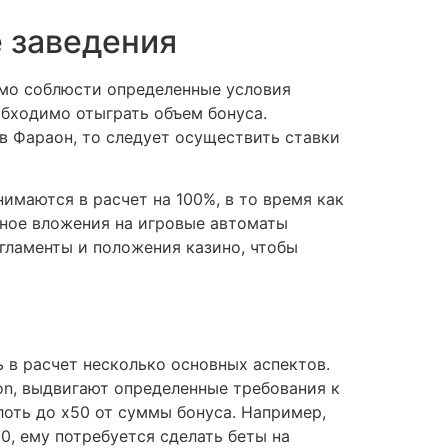
 заведения
имо соблюсти определенные условия
бходимо отыграть объем бонуса.
 в Фараон, то следует осуществить ставки
маются в расчет на 100%, в то время как
анное вложения на игровые автоматы
гламенты и положения казино, чтобы
 в расчет несколько основных аспектов.
on, выдвигают определенные требования к
оть до x50 от суммы бонуса. Например,
0, ему потребуется сделать беты на