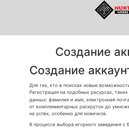
Создание ак
Создание аккаун
Для тех, кто в поисках новые возможност
Регистрация на подобных ресурсах, таких
данных: фамилия и имя, электронная почт
от комплиментарных раскруток до умноже
на успех, особенно для новичков.
В процессе выбора игорного заведения с 