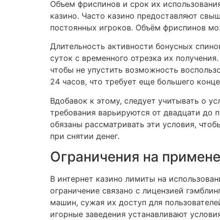
Объем фриспинов и срок их использовани
казино. Часто казино предоставляют свыш
постоянных игроков. Объём фриспинов мо
Длительность активности бонусных спинов
суток с временного отрезка их получения
чтобы не упустить возможность воспольз
24 часов, что требует еще большего конц
Вдобавок к этому, следует учитывать о у
требования варьируются от двадцати до 
обязаны рассматривать эти условия, чтоб
при снятии денег.
Ограничения на примен
В интернет казино лимиты на использован
ограничение связано с лицензией гэмбли
машин, сужая их доступ для пользователе
игорные заведения устанавливают условия