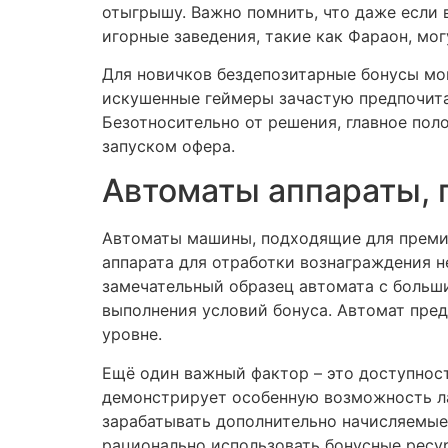
отыгрышу. Важно помнить, что даже если 
игорные заведения, такие как Фараон, мо
Для новичков бездепозитарные бонусы мог
искушенные геймеры зачастую предпочита
Безотносительно от решения, главное по
запуском офера.
Автоматы аппараты, 
Автоматы машины, подходящие для премии,
аппарата для отработки вознаграждения не
замечательный образец автомата с больш
выполнения условий бонуса. Автомат пред
уровне.
Ещё один важный фактор – это доступност
демонстрирует особенную возможность ла
зарабатывать дополнительно начисляемые 
рационально использовать бонусные ресу