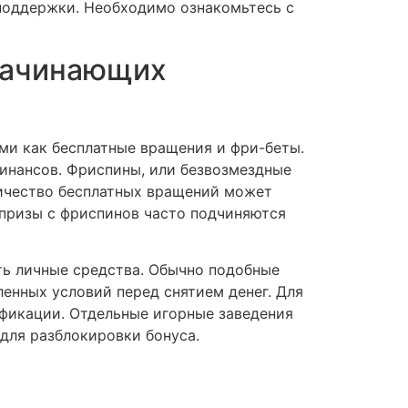
 поддержки. Необходимо ознакомьтесь с
 начинающих
ми как бесплатные вращения и фри-беты.
инансов. Фриспины, или безвозмездные
оличество бесплатных вращений может
 призы с фриспинов часто подчиняются
ть личные средства. Обычно подобные
енных условий перед снятием денег. Для
ификации. Отдельные игорные заведения
для разблокировки бонуса.