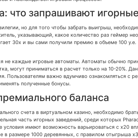
: что запрашивают игорные
вилегии, но для того чтобы забрать выигрыш, необход
итель, указывающий, какое количество раз геймер нео
гает 30x и вы сами получили премию в объеме 100 у.е.
я не каждые игровые автоматы. Автоматы обычно прини
етка, могут приниматься в расчет только на 10-20%. Д
ия. Пользователям важно вдумчиво ознакомляться с ре
именять полученные бонусы.
премиального баланса
льного счета в виртуальном казино, необходимо брать
тельная часть игорных заведений, среди которых Phara
 условия имеют возможность варьироваться с x20 впл
е в размере 1000 деревянных, с правилом отыгрыша x3