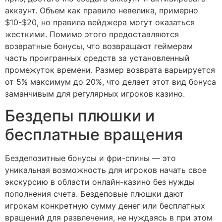
аккаунт. Объем как правило невелика, примерно
$10-$20, но правила вейджера могут оказаться
жесткими. Помимо этого предоставляются
возвратные бонусы, что возвращают геймерам
часть проигранных средств за установленный
промежуток времени. Размер возврата варьируется
от 5% максимум до 20%, что делает этот вид бонуса
заманчивым для регулярных игроков казино.
Бездепы плюшки и
бесплатные вращения
Бездепозитные бонусы и фри-спины — это
уникальная возможность для игроков начать свое
экскурсию в области онлайн-казино без нужды
пополнения счета. Бездеповые плюшки дают
игрокам конкретную сумму денег или бесплатных
вращений для развлечения, не нуждаясь в при этом