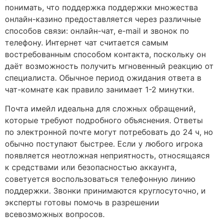
понимать, что поддержка поддержки множества
онлайн-казино предоставляется через различные
способов связи: онлайн-чат, e-mail и звонок по
телефону. Интернет чат считается самым
востребованным способом контакта, поскольку он
даёт возможность получить мгновенный реакцию от
специалиста. Обычное период ожидания ответа в
чат-комнате как правило занимает 1-2 минутки.
Почта имейл идеальна для сложных обращений,
которые требуют подробного объяснения. Ответы
по электронной почте могут потребовать до 24 ч, но
обычно поступают быстрее. Если у любого игрока
появляется неотложная неприятность, относящаяся
к средствами или безопасностью аккаунта,
советуется воспользоваться телефонную линию
поддержки. Звонки принимаются круглосуточно, и
эксперты готовы помочь в разрешении
всевозможных вопросов.