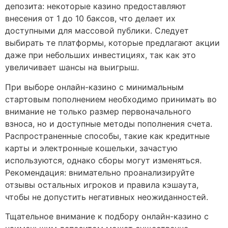
депозита: некоторые казино предоставляют
внесения от 1 до 10 баксов, что делает их
доступными для массовой публики. Следует
выбирать те платформы, которые предлагают акции
даже при небольших инвестициях, так как это
увеличивает шансы на выигрыш.
При выборе онлайн-казино с минимальным
стартовым пополнением необходимо принимать во
внимание не только размер первоначального
взноса, но и доступные методы пополнения счета.
Распространенные способы, такие как кредитные
карты и электронные кошельки, зачастую
используются, однако сборы могут изменяться.
Рекомендация: внимательно проанализируйте
отзывы остальных игроков и правила кэшаута,
чтобы не допустить негативных неожиданностей.
Тщательное внимание к подбору онлайн-казино с