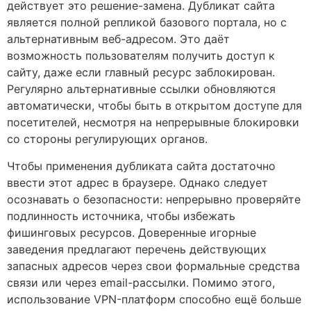
действует это решение-замена. Дубликат сайта
является полной репликой базового портала, но с
альтернативным веб-адресом. Это даёт
возможность пользователям получить доступ к
сайту, даже если главный ресурс заблокирован.
Регулярно альтернативные ссылки обновляются
автоматически, чтобы быть в открытом доступе для
посетителей, несмотря на непрерывные блокировки
со стороны регулирующих органов.
Чтобы применения дубликата сайта достаточно
ввести этот адрес в браузере. Однако следует
осознавать о безопасности: непрерывно проверяйте
подлинность источника, чтобы избежать
фишинговых ресурсов. Доверенные игорные
заведения предлагают перечень действующих
запасных адресов через свои формальные средства
связи или через email-рассылки. Помимо этого,
использование VPN-платформ способно ещё больше