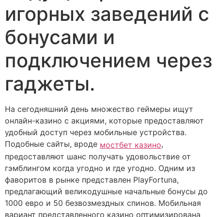
игорных заведений с
бонусами и
подключением через
гаджеты.
На сегодняшний день множество геймеры ищут
онлайн-казино с акциями, которые предоставляют
удобный доступ через мобильные устройства.
Подобные сайты, вроде
,
мостбет казино
предоставляют шанс получать удовольствие от
гэмблингом когда угодно и где угодно. Одним из
фаворитов в рынке представлен PlayFortuna,
предлагающий великодушные начальные бонусы до
1000 евро и 50 безвозмездных спинов. Мобильная
вариант представленного казино оптимизирована