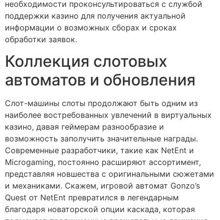
необходимости проконсультироваться с службой
поддержки казино для получения актуальной
информации о возможных сборах и сроках
обработки заявок.
Коллекция слотовых
автоматов и обновления
Слот-машины слоты продолжают быть одним из
наиболее востребованных увлечений в виртуальных
казино, давая геймерам разнообразие и
возможность заполучить значительные награды.
Современные разработчики, такие как NetEnt и
Microgaming, постоянно расширяют ассортимент,
представляя новшества с оригинальными сюжетами
и механиками. Скажем, игровой автомат Gonzo’s
Quest от NetEnt превратился в легендарным
благодаря новаторской опции каскада, которая