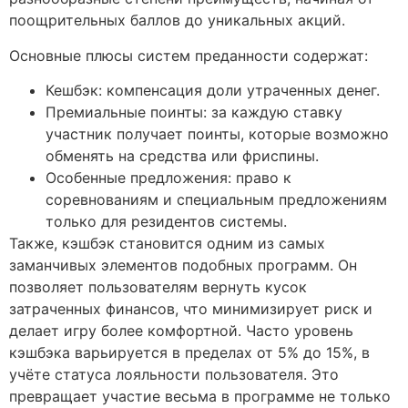
поощрительных баллов до уникальных акций.
Основные плюсы систем преданности содержат:
Кешбэк: компенсация доли утраченных денег.
Премиальные поинты: за каждую ставку
участник получает поинты, которые возможно
обменять на средства или фриспины.
Особенные предложения: право к
соревнованиям и специальным предложениям
только для резидентов системы.
Также, кэшбэк становится одним из самых
заманчивых элементов подобных программ. Он
позволяет пользователям вернуть кусок
затраченных финансов, что минимизирует риск и
делает игру более комфортной. Часто уровень
кэшбэка варьируется в пределах от 5% до 15%, в
учёте статуса лояльности пользователя. Это
превращает участие весьма в программе не только