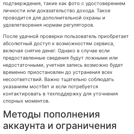
подтверждения, такие как фото с удостоверением
личности или доказательство дохода. Такое
проводится для дополнительной охраны и
удовлетворения нормам регуляторов.
После удачной проверки пользователь приобретает
абсолютный доступ к возможностям сервиса,
включая снятие денег. Однако в случае если
предоставленные сведения будут ложными или
недостаточными, учетная запись возможно будет
временно приостановлен до устранения всех
несоответствий. Важно тщательно соблюдать
указаниям мостбет и если потребуется
контактировать в техподдержку для уточнения
спорных моментов.
Методы пополнения
аккаунта и ограничения