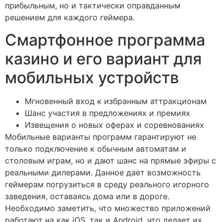
прибыльным, но и тактически оправданным
решением для каждого геймера.
Смартфонное программа
казино и его вариант для
мобильных устройств
Мгновенный вход к избранным аттракционам
Шанс участия в предложениях и премиях
Извещения о новых оферах и соревнованиях
Мобильные варианты программ гарантируют не
только подключение к обычным автоматам и
столовым играм, но и дают шанс на прямые эфиры с
реальными дилерами. Данное дает возможность
геймерам погрузиться в среду реального игорного
заведения, оставаясь дома или в дороге.
Необходимо заметить, что множество приложений
работают на как iOS, так и Android, что делает их