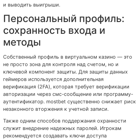
и выводить выигрыши.
Персональный профиль:
сохранность входа и
методы
Собственный профиль в виртуальном казино — это
не просто зона для контроля над счетом, но и
ключевой компонент защиты. Для защиты данных
геймеров используется дополнительная
верификация (2FA), которая требует верификации
авторизации через смс-сообщение или программу-
аутентификатор. mostbet существенно снижает риск
незаконного вторжения к учетной записи.
Также одним способов поддержания охранности
служит внедрение надежных паролей. Игрокам
рекомендуется создавать ключи доступа