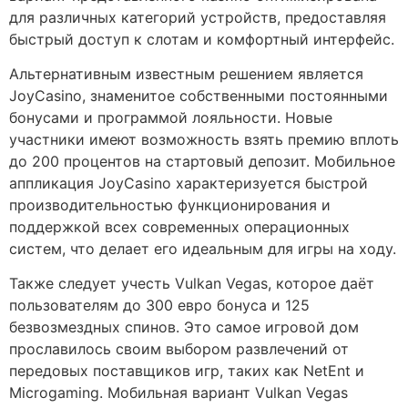
для различных категорий устройств, предоставляя
быстрый доступ к слотам и комфортный интерфейс.
Альтернативным известным решением является
JoyCasino, знаменитое собственными постоянными
бонусами и программой лояльности. Новые
участники имеют возможность взять премию вплоть
до 200 процентов на стартовый депозит. Мобильное
аппликация JoyCasino характеризуется быстрой
производительностью функционирования и
поддержкой всех современных операционных
систем, что делает его идеальным для игры на ходу.
Также следует учесть Vulkan Vegas, которое даёт
пользователям до 300 евро бонуса и 125
безвозмездных спинов. Это самое игровой дом
прославилось своим выбором развлечений от
передовых поставщиков игр, таких как NetEnt и
Microgaming. Мобильная вариант Vulkan Vegas