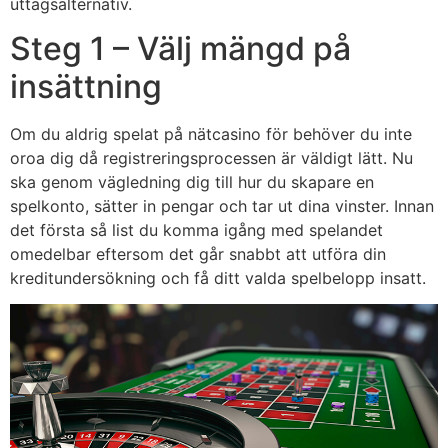
uttagsalternativ.
Steg 1 – Välj mängd på
insättning
Om du aldrig spelat på nätcasino för behöver du inte
oroa dig då registreringsprocessen är väldigt lätt. Nu
ska genom vägledning dig till hur du skapare en
spelkonto, sätter in pengar och tar ut dina vinster. Innan
det första så list du komma igång med spelandet
omedelbar eftersom det går snabbt att utföra din
kreditundersökning och få ditt valda spelbelopp insatt.