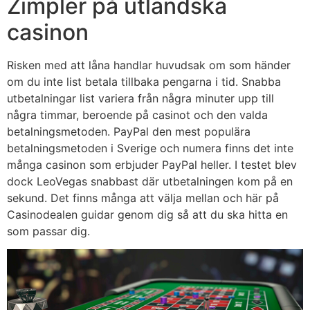
Zimpler på utländska
casinon
Risken med att låna handlar huvudsak om som händer
om du inte list betala tillbaka pengarna i tid. Snabba
utbetalningar list variera från några minuter upp till
några timmar, beroende på casinot och den valda
betalningsmetoden. PayPal den mest populära
betalningsmetoden i Sverige och numera finns det inte
många casinon som erbjuder PayPal heller. I testet blev
dock LeoVegas snabbast där utbetalningen kom på en
sekund. Det finns många att välja mellan och här på
Casinodealen guidar genom dig så att du ska hitta en
som passar dig.