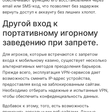
обеспечивают функцию его восстановления через
email или SMS-код, что позволяет без задержек
вернуть доступ к аккаунту без лишних хлопот.
Другой вход к
портативному игорному
заведению при запрете.
Для игроков, которые встречаются с запретом
входа к мобильному казино, существует несколько
альтернативных методов преодоления барьеров.
Прежде всего, эксплуатация VPN-сервисов дает
возможность сменить IP-адрес устройства,
предоставляя вход на заблокированным сайтам.
Необходимо отбирать надежные и испытанные VPN,
чтобы обеспечить конфиденциальность данных.
Вдобавок к этому, того, есть возможность
применить зеркальными веб-сайтами. Данные