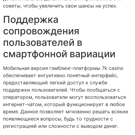
советы, чтобы увеличить свои шансы на успех.
Поддержка
сопровождения
пользователей в
смартфонной вариации
Мобильная версия гэмблинг-платформы 7k casino
обеспечивает интуитивно понятный интерфейс,
предоставляющий легкий доступ к службе
поддержки пользователей. Чтобы пообщаться с
оператором, пользователи могут воспользоваться
интернет-чатом, который функционирует в любое
время. Данное позволяет мгновенно решать всякие
появляющиеся вопросы, будь то трудности с
регистрацией или сложности с выводом денег.