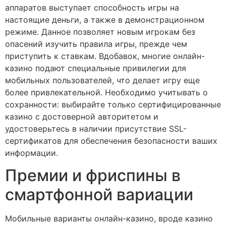
аппаратов выступает способность игры на
настоящие деньги, а также в демонстрационном
режиме. Данное позволяет новым игрокам без
опасений изучить правила игры, прежде чем
приступить к ставкам. Вдобавок, многие онлайн-
казино подают специальные привилегии для
мобильных пользователей, что делает игру еще
более привлекательной. Необходимо учитывать о
сохранности: выбирайте только сертифицированные
казино с достоверной авторитетом и
удостоверьтесь в наличии присутствие SSL-
сертификатов для обеспечения безопасности ваших
информации.
Премии и фриспины в
смартфонной вариации
Мобильные варианты онлайн-казино, вроде казино