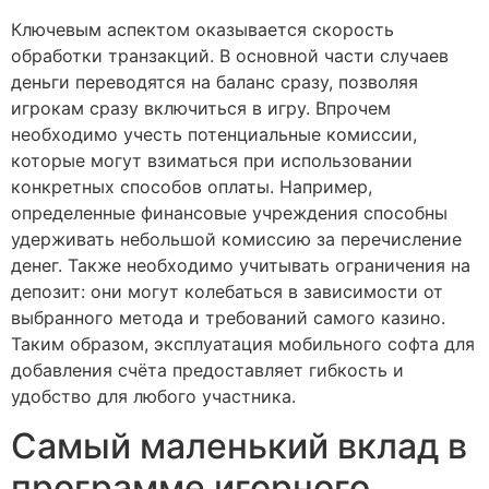
Ключевым аспектом оказывается скорость
обработки транзакций. В основной части случаев
деньги переводятся на баланс сразу, позволяя
игрокам сразу включиться в игру. Впрочем
необходимо учесть потенциальные комиссии,
которые могут взиматься при использовании
конкретных способов оплаты. Например,
определенные финансовые учреждения способны
удерживать небольшой комиссию за перечисление
денег. Также необходимо учитывать ограничения на
депозит: они могут колебаться в зависимости от
выбранного метода и требований самого казино.
Таким образом, эксплуатация мобильного софта для
добавления счёта предоставляет гибкость и
удобство для любого участника.
Самый маленький вклад в
программе игорного