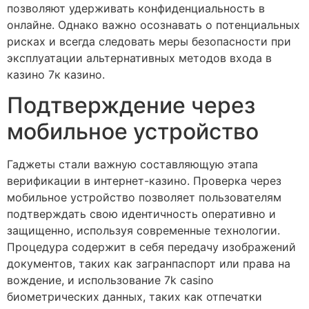
позволяют удерживать конфиденциальность в
онлайне. Однако важно осознавать о потенциальных
рисках и всегда следовать меры безопасности при
эксплуатации альтернативных методов входа в
казино 7к казино.
Подтверждение через
мобильное устройство
Гаджеты стали важную составляющую этапа
верификации в интернет-казино. Проверка через
мобильное устройство позволяет пользователям
подтверждать свою идентичность оперативно и
защищенно, используя современные технологии.
Процедура содержит в себя передачу изображений
документов, таких как загранпаспорт или права на
вождение, и использование 7k casino
биометрических данных, таких как отпечатки