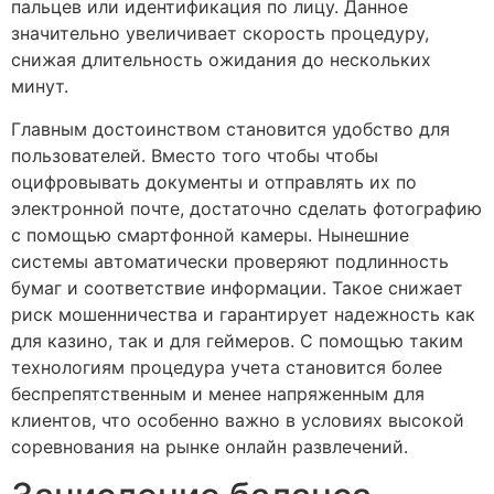
пальцев или идентификация по лицу. Данное
значительно увеличивает скорость процедуру,
снижая длительность ожидания до нескольких
минут.
Главным достоинством становится удобство для
пользователей. Вместо того чтобы чтобы
оцифровывать документы и отправлять их по
электронной почте, достаточно сделать фотографию
с помощью смартфонной камеры. Нынешние
системы автоматически проверяют подлинность
бумаг и соответствие информации. Такое снижает
риск мошенничества и гарантирует надежность как
для казино, так и для геймеров. С помощью таким
технологиям процедура учета становится более
беспрепятственным и менее напряженным для
клиентов, что особенно важно в условиях высокой
соревнования на рынке онлайн развлечений.