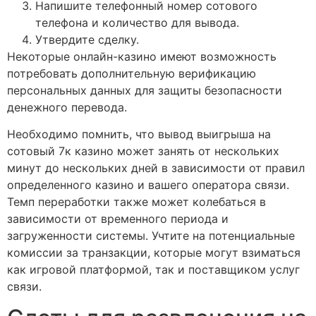
Напишите телефонный номер сотового
телефона и количество для вывода.
Утвердите сделку.
Некоторые онлайн-казино имеют возможность
потребовать дополнительную верификацию
персональных данных для защиты безопасности
денежного перевода.
Необходимо помнить, что вывод выигрыша на
сотовый 7к казино может занять от нескольких
минут до нескольких дней в зависимости от правил
определенного казино и вашего оператора связи.
Темп переработки также может колебаться в
зависимости от временного периода и
загруженности системы. Учтите на потенциальные
комиссии за транзакции, которые могут взиматься
как игровой платформой, так и поставщиком услуг
связи.