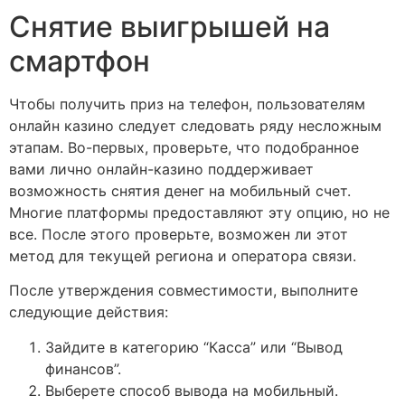
Снятие выигрышей на
смартфон
Чтобы получить приз на телефон, пользователям
онлайн казино следует следовать ряду несложным
этапам. Во-первых, проверьте, что подобранное
вами лично онлайн-казино поддерживает
возможность снятия денег на мобильный счет.
Многие платформы предоставляют эту опцию, но не
все. После этого проверьте, возможен ли этот
метод для текущей региона и оператора связи.
После утверждения совместимости, выполните
следующие действия:
Зайдите в категорию “Касса” или “Вывод
финансов”.
Выберете способ вывода на мобильный.