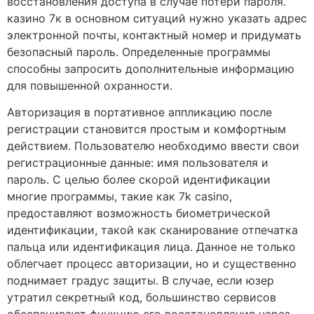
восстановления доступа в случае потери пароля.
казино 7к в основном ситуаций нужно указать адрес
электронной почты, контактный номер и придумать
безопасный пароль. Определенные программы
способны запросить дополнительные информацию
для повышенной охранности.
Авторизация в портативное аппликацию после
регистрации становится простым и комфортным
действием. Пользователю необходимо ввести свои
регистрационные данные: имя пользователя и
пароль. С целью более скорой идентификации
многие программы, такие как 7k casino,
предоставляют возможность биометрической
идентификации, такой как сканирование отпечатка
пальца или идентификация лица. Данное не только
облегчает процесс авторизации, но и существенно
поднимает градус защиты. В случае, если юзер
утратил секретный код, большинство сервисов