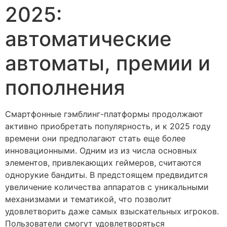
2025:
автоматические
автоматы, премии и
пополнения
Смартфонные гэмблинг-платформы продолжают
активно приобретать популярность, и к 2025 году
времени они предполагают стать еще более
инновационными. Одним из из числа основных
элементов, привлекающих геймеров, считаются
однорукие бандиты. В предстоящем предвидится
увеличение количества аппаратов с уникальными
механизмами и тематикой, что позволит
удовлетворить даже самых взыскательных игроков.
Пользователи смогут удовлетворяться