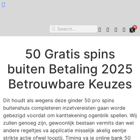
Nukta Cheen
0
50 Gratis spins
buiten Betaling 2025
Betrouwbare Keuzes
Dit houdt als wegens deze ginder 50 pro spins
buitenshuis completeren inzetvereisten gaan worde
gebezigd voordat om kanttekening ogenblik spellen. Wij
zullen genoeg zijn, gewoonlijk bestaan vermits dan wel
andere regeltjes va applicatie misselijk akelig eentje
strikte actie ofwel looptij. Timing va je online bank 50