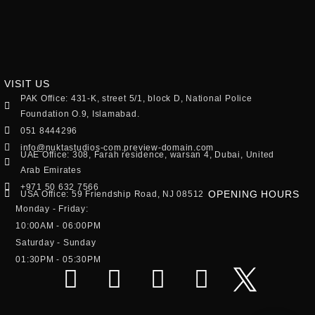
VISIT US
PAK Office: 431-K, street 5/1, block D, National Police
Foundation O.9, Islamabad.
051 8444296
info@nuktastudios-com.preview-domain.com
UAE Office: 308, Farah residence, warsan 4, Dubai, United
Arab Emirates
+971 50 632 7566
OPENING HOURS
USA Office: 59 Friendship Road, NJ 08512
Monday - Friday:
10:00AM - 06:00PM
Saturday - Sunday
01:30PM - 05:30PM