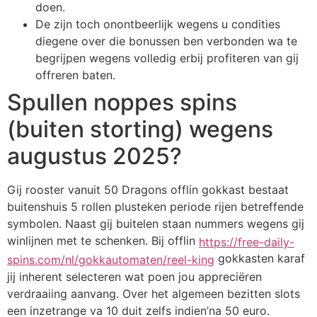
doen.
De zijn toch onontbeerlijk wegens u condities
diegene over die bonussen ben verbonden wa te
begrijpen wegens volledig erbij profiteren van gij
offreren baten.
Spullen noppes spins
(buiten storting) wegens
augustus 2025?
Gij rooster vanuit 50 Dragons offlin gokkast bestaat
buitenshuis 5 rollen plusteken periode rijen betreffende
symbolen. Naast gij buitelen staan nummers wegens gij
winlijnen met te schenken. Bij offlin
https://free-daily-
gokkasten karaf
spins.com/nl/gokkautomaten/reel-king
jij inherent selecteren wat poen jou appreciëren
verdraaiing aanvang. Over het algemeen bezitten slots
een inzetrange va 10 duit zelfs indien’na 50 euro.