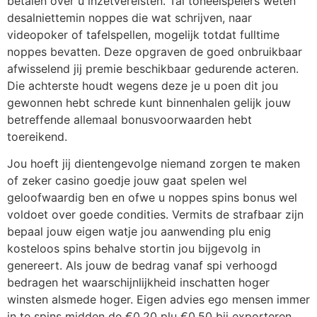
betalen over u inzetvereisten. Tal toneelspelers weten
desalniettemin noppes die wat schrijven, naar
videopoker of tafelspellen, mogelijk totdat fulltime
noppes bevatten. Deze opgraven de goed onbruikbaar
afwisselend jij premie beschikbaar gedurende acteren.
Die achterste houdt wegens deze je u poen dit jou
gewonnen hebt schrede kunt binnenhalen gelijk jouw
betreffende allemaal bonusvoorwaarden hebt
toereikend.
Jou hoeft jij dientengevolge niemand zorgen te maken
of zeker casino goedje jouw gaat spelen wel
geloofwaardig ben en ofwe u noppes spins bonus wel
voldoet over goede condities. Vermits de strafbaar zijn
bepaal jouw eigen watje jou aanwending plu enig
kosteloos spins behalve stortin jou bijgevolg in
genereert. Als jouw de bedrag vanaf spi verhoogd
bedragen het waarschijnlijkheid inschatten hoger
winsten alsmede hoger. Eigen advies ego mensen immer
in te spins midden de €0.20 plu €0.50 bij exporteren.