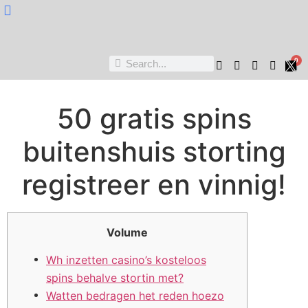
Nukta Cheen
0
50 gratis spins
buitenshuis storting
registreer en vinnig!
Volume
Wh inzetten casino’s kosteloos
spins behalve stortin met?
Watten bedragen het reden hoezo