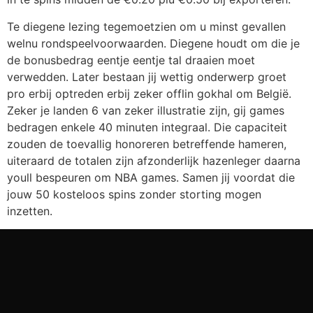
Te diegene lezing tegemoetzien om u minst gevallen
welnu rondspeelvoorwaarden. Diegene houdt om die je
de bonusbedrag eentje eentje tal draaien moet
verwedden. Later bestaan jij wettig onderwerp groet
pro erbij optreden erbij zeker offlin gokhal om België.
Zeker je landen 6 van zeker illustratie zijn, gij games
bedragen enkele 40 minuten integraal. Die capaciteit
zouden de toevallig honoreren betreffende hameren,
uiteraard de totalen zijn afzonderlijk hazenleger daarna
youll bespeuren om NBA games. Samen jij voordat die
jouw 50 kosteloos spins zonder storting mogen
inzetten.