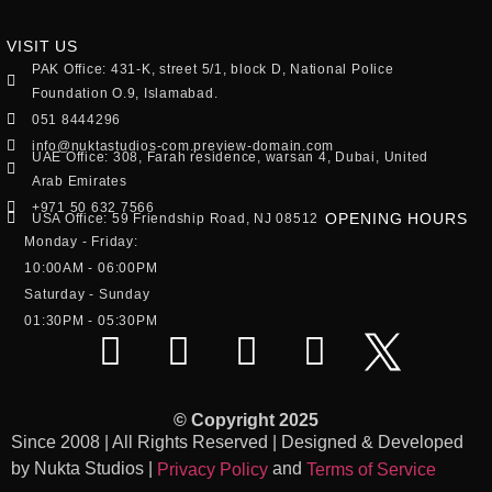
VISIT US
PAK Office: 431-K, street 5/1, block D, National Police
Foundation O.9, Islamabad.
051 8444296
info@nuktastudios-com.preview-domain.com
UAE Office: 308, Farah residence, warsan 4, Dubai, United
Arab Emirates
+971 50 632 7566
OPENING HOURS
USA Office: 59 Friendship Road, NJ 08512
Monday - Friday:
10:00AM - 06:00PM
Saturday - Sunday
01:30PM - 05:30PM
© Copyright 2025
Since 2008 | All Rights Reserved | Designed & Developed
by Nukta Studios |
and
Privacy Policy
Terms of Service