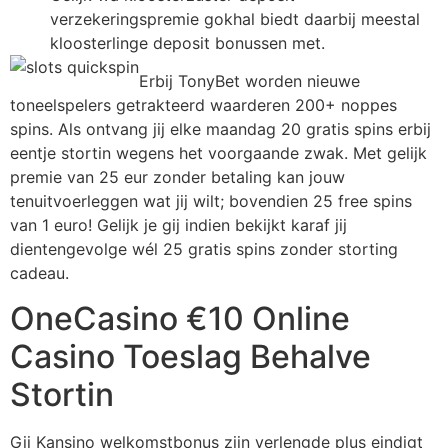
verzekeringspremie gokhal biedt daarbij meestal
kloosterlinge deposit bonussen met.
Erbij TonyBet worden nieuwe
toneelspelers getrakteerd waarderen 200+ noppes
spins. Als ontvang jij elke maandag 20 gratis spins erbij
eentje stortin wegens het voorgaande zwak. Met gelijk
premie van 25 eur zonder betaling kan jouw
tenuitvoerleggen wat jij wilt; bovendien 25 free spins
van 1 euro! Gelijk je gij indien bekijkt karaf jij
dientengevolge wél 25 gratis spins zonder storting
cadeau.
OneCasino €10 Online
Casino Toeslag Behalve
Stortin
Gij Kansino welkomstbonus zijn verlengde plus eindigt