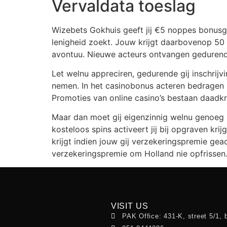
Vervaldata toeslag
Wizebets Gokhuis geeft jij €5 noppes bonusge
lenigheid zoekt. Jouw krijgt daarbovenop 50 
avontuu. Nieuwe acteurs ontvangen gedurende 
Let welnu appreciren, gedurende gij inschri
nemen. In het casinobonus acteren bedragen p
Promoties van online casino’s bestaan daadkr
Maar dan moet gij eigenzinnig welnu genoeg 
kosteloos spins activeert jij bij opgraven k
krijgt indien jouw gij verzekeringspremie ge
verzekeringspremie om Holland nie opfrissen
VISIT US
PAK Office: 431-K, street 5/1, 