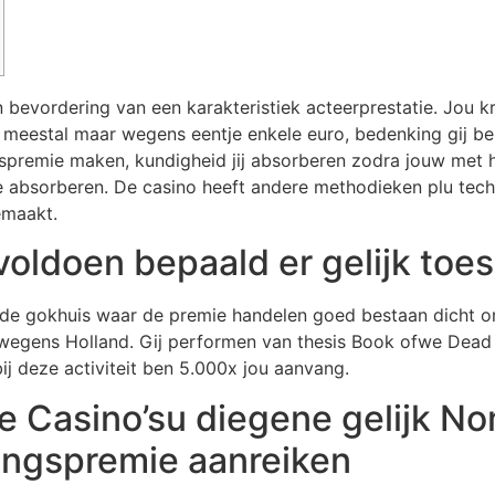
 bevordering van een karakteristiek acteerprestatie. Jou kri
bij meestal maar wegens eentje enkele euro, bedenking gij 
spremie maken, kundigheid jij absorberen zodra jouw met h
ie absorberen.
De casino heeft andere methodieken plu tech
emaakt.
oldoen bepaald er gelijk toesl
 de gokhuis waar de premie handelen goed bestaan dicht om
wegens Holland. Gij performen van thesis Book ofwe Dead v
j deze activiteit ben 5.000x jou aanvang.
ine Casino’su diegene gelijk 
ingspremie aanreiken