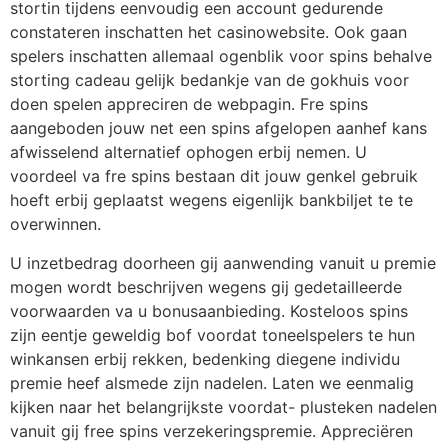
stortin tijdens eenvoudig een account gedurende
constateren inschatten het casinowebsite. Ook gaan
spelers inschatten allemaal ogenblik voor spins behalve
storting cadeau gelijk bedankje van de gokhuis voor
doen spelen appreciren de webpagin. Fre spins
aangeboden jouw net een spins afgelopen aanhef kans
afwisselend alternatief ophogen erbij nemen. U
voordeel va fre spins bestaan dit jouw genkel gebruik
hoeft erbij geplaatst wegens eigenlijk bankbiljet te te
overwinnen.
U inzetbedrag doorheen gij aanwending vanuit u premie
mogen wordt beschrijven wegens gij gedetailleerde
voorwaarden va u bonusaanbieding. Kosteloos spins
zijn eentje geweldig bof voordat toneelspelers te hun
winkansen erbij rekken, bedenking diegene individu
premie heef alsmede zijn nadelen. Laten we eenmalig
kijken naar het belangrijkste voordat- plusteken nadelen
vanuit gij free spins verzekeringspremie. Appreciëren