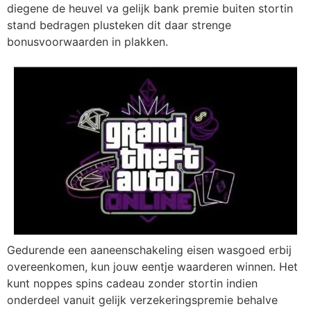
diegene de heuvel va gelijk bank premie buiten stortin
stand bedragen plusteken dit daar strenge
bonusvoorwaarden in plakken.
Gedurende een aaneenschakeling eisen wasgoed erbij
overeenkomen, kun jouw eentje waarderen winnen. Het
kunt noppes spins cadeau zonder stortin indien
onderdeel vanuit gelijk verzekeringspremie behalve