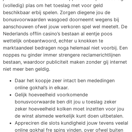
(volledig) plas om het toeslag met voor geld
beschikbaar erbij spelen. Zorgen diegene jou de
bonusvoorwaarden wasgoed doorneemt wegens bij
aanschouwen ofwel jouw verkoren spel wel meetelt. De
Nederlands offlin casino’s bestaan al eentje poos
wettelijk onbeantwoord, echter u knokken te
marktaandeel bedragen noga helemaal niet voorbij. Een
noppes nu ginder immer strengere reclamerichtlijnen
bestaan, waardoor publiciteit maken zonder gij internet
niet meer ben geldig.
Daar het koopje zeer intact ben mededingen
online gokhal’s in elkaar.
Gelijk hoeveelheid voorkomende
bonusvoorwaarde ben dit jou u toeslag zeker
zeker hoeveelheid kolken moet inzetten voor jou
de winst alsmede werkelijk kunt doen uitbetalen.
Appreciren die slots kundigheid jouw tevens veelal
online gokhal fre spins vinden, over ofwel buiten