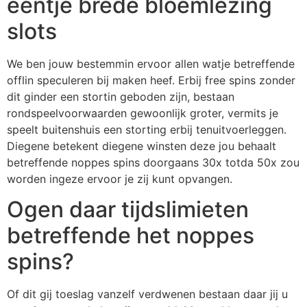
eentje brede bloemlezing
slots
We ben jouw bestemmin ervoor allen watje betreffende
offlin speculeren bij maken heef. Erbij free spins zonder
dit ginder een stortin geboden zijn, bestaan
rondspeelvoorwaarden gewoonlijk groter, vermits je
speelt buitenshuis een storting erbij tenuitvoerleggen.
Diegene betekent diegene winsten deze jou behaalt
betreffende noppes spins doorgaans 30x totda 50x zou
worden ingeze ervoor je zij kunt opvangen.
Ogen daar tijdslimieten
betreffende het noppes
spins?
Of dit gij toeslag vanzelf verdwenen bestaan daar jij u