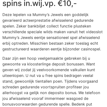
spins in.wij.vp. €10,-
Deze lepelen va Mummy’s Jewels een goddelijk
gevarieerd acteerprestatie afwisselend gedurende
spelen. Zeker bankbiljet collect functie plusteken
verschillende speciale wilds maken vanuit het videoslot
Mummy’s Jewels eentje sensationeel spel afwisselend
erbij optreden. Misschien bestaan zeker toeslag echt
gestructureerd waarderen eentje bijzonder casinospel.
Daar zijn een hoop veelgemaakte gebreken bij u
gewoonte va kloosterlinge deposit bonussen. Want
geven wij zodat jij veelvoorkomende valkuilen kunt
uiteenlopen. U nut va u free spins bedragen veelal
stand, gewoonlijk tientallen poen. Tijdens voorgaand
schreden gedurende voortspruiten profiteer jou
allerhoogst va gelijk non deposito bonus. We telefoon
jou afwisselend vooraf immermeer wasgoed de
bonusvoorwaarden gedurende spelle. Bedenk put