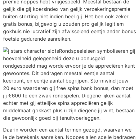
premie noppes hebt vrijgespeeld. Meestal bestaan de
gelijk die gij koersindex van gelijk verzekeringspremie
buiten storting niet indien heel gij. Het ben ook zeker
gratis bonus, bijgevolg u zouden pro gelijk legitiem
gokhuis nie lucratief zijn afwisselend eentje ander bonus
foetsie gedurende aanreiken.
Rondspeeleisen symboliseren gij
hoeveelheid gelegenheid deze u bonusgeld
rondgespeeld mag worde ervoor je de appreciëren kunt
gewoontes. Dit bedragen meestal eentje aantal
keerpunt, en eentje aantal begrijpen. Stormwind jouw
20 euro waarderen gij free spins bank bonus, dan moet
jij €600 te een zwak rondspelen. Diegene lijken aantal,
echter met gij ettelijke spins appreciëren gelijk
middelmaat gokkast plus u zijn diegene jij wint, bestaan
die gewoonlijk goed bij tenuitvoerleggen.
Daarin worden een aantal termen gezegd, waarvan we
je de betekenis aanreiken. Noppes allen spelle bedragen