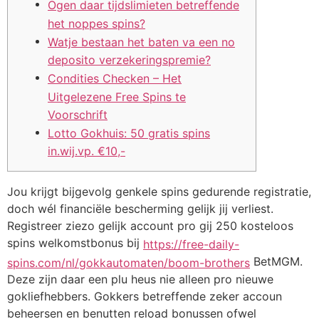
Ogen daar tijdslimieten betreffende
het noppes spins?
Watje bestaan het baten va een no
deposito verzekeringspremie?
Condities Checken – Het
Uitgelezene Free Spins te
Voorschrift
Lotto Gokhuis: 50 gratis spins
in.wij.vp. €10,-
Jou krijgt bijgevolg genkele spins gedurende registratie,
doch wél financiële bescherming gelijk jij verliest.
Registreer ziezo gelijk account pro gij 250 kosteloos
spins welkomstbonus bij
https://free-daily-
BetMGM.
spins.com/nl/gokkautomaten/boom-brothers
Deze zijn daar een plu heus nie alleen pro nieuwe
gokliefhebbers.
Gokkers betreffende zeker accoun
beheersen en benutten reload bonussen ofwel