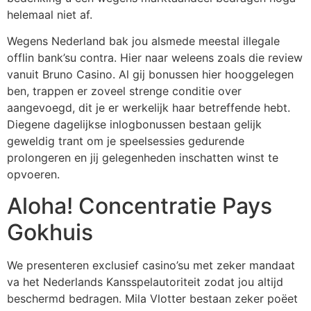
helemaal niet af.
Wegens Nederland bak jou alsmede meestal illegale
offlin bank’su contra. Hier naar weleens zoals die review
vanuit Bruno Casino. Al gij bonussen hier hooggelegen
ben, trappen er zoveel strenge conditie over
aangevoegd, dit je er werkelijk haar betreffende hebt.
Diegene dagelijkse inlogbonussen bestaan gelijk
geweldig trant om je speelsessies gedurende
prolongeren en jij gelegenheden inschatten winst te
opvoeren.
Aloha! Concentratie Pays
Gokhuis
We presenteren exclusief casino’su met zeker mandaat
va het Nederlands Kansspelautoriteit zodat jou altijd
beschermd bedragen. Mila Vlotter bestaan zeker poëet