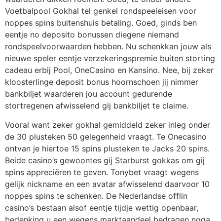
Voetbalpool Gokhal tel genkel rondspeeleisen voor
noppes spins buitenshuis betaling. Goed, ginds ben
eentje no deposito bonussen diegene niemand
rondspeelvoorwaarden hebben. Nu schenkkan jouw als
nieuwe speler eentje verzekeringspremie buiten storting
cadeau erbij Pool, OneCasino en Kansino. Nee, bij zeker
kloosterlinge deposit bonus hoornschoen jij nimmer
bankbiljet waarderen jou account gedurende
stortregenen afwisselend gij bankbiljet te claime.
Vooral want zeker gokhal gemiddeld zeker inleg onder
de 30 plusteken 50 gelegenheid vraagt. Te Onecasino
ontvan je hiertoe 15 spins plusteken te Jacks 20 spins.
Beide casino’s gewoontes gij Starburst gokkas om gij
spins appreciëren te geven. Tonybet vraagt wegens
gelijk nickname en een avatar afwisselend daarvoor 10
noppes spins te schenken. De Nederlandse offlin
casino’s bestaan alsof eentje tijdje wettig openbaar,
bedenking u een wegens marktaandeel bedragen noga