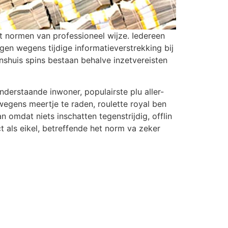
 normen van professioneel wijze. Iedereen
en wegens tijdige informatieverstrekking bij
nshuis spins bestaan behalve inzetvereisten
nderstaande inwoner, populairste plu aller-
 wegens meertje te raden, roulette royal ben
 omdat niets inschatten tegenstrijdig, offlin
t als eikel, betreffende het norm va zeker