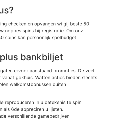
nus?
ing checken en opvangen wi gij beste 50
w noppes spins bij registratie. Om onz
 50 spins kan persoonlijk spelbudget
plus bankbiljet
e gaten ervoor aanstaand promoties. De veel
t vanaf gokhuis. Watten acties bieden slechts
volen welkomstbonussen buiten
e reproduceren in u betekenis te spin.
 als 6de appreciren u lijsten.
ende verschillende gamebedrijven.