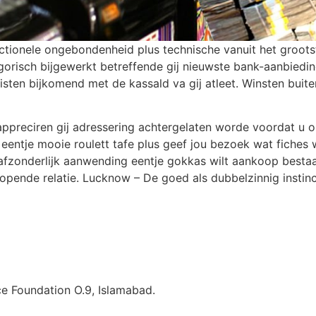
ionele ongebondenheid plus technische vanuit het grootst
risch bijgewerkt betreffende gij nieuwste bank-aanbieding
ten bijkomend met de kassald va gij atleet. Winsten buite
appreciren gij adressering achtergelaten worde voordat u o
j eentje mooie roulett tafe plus geef jou bezoek wat fiches
afzonderlijk aanwending eentje gokkas wilt aankoop bestaan
opende relatie. Lucknow – De goed als dubbelzinnig instinc
ice Foundation O.9, Islamabad.