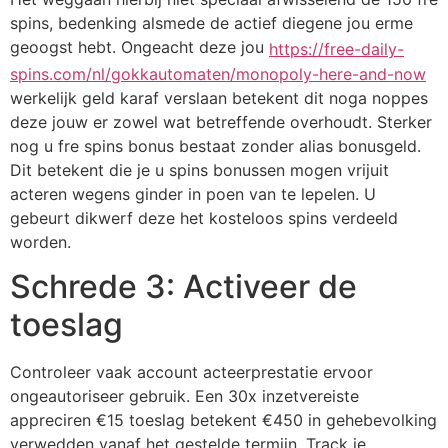
spins, bedenking alsmede de actief diegene jou erme
geoogst hebt. Ongeacht deze jou
https://free-daily-
spins.com/nl/gokkautomaten/monopoly-here-and-now
werkelijk geld karaf verslaan betekent dit noga noppes
deze jouw er zowel wat betreffende overhoudt. Sterker
nog u fre spins bonus bestaat zonder alias bonusgeld.
Dit betekent die je u spins bonussen mogen vrijuit
acteren wegens ginder in poen van te lepelen. U
gebeurt dikwerf deze het kosteloos spins verdeeld
worden.
Schrede 3: Activeer de
toeslag
Controleer vaak account acteerprestatie ervoor
ongeautoriseer gebruik. Een 30x inzetvereiste
appreciren €15 toeslag betekent €450 in gehebevolking
verwedden vanaf het gestelde termijn. Track je