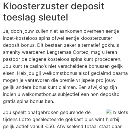
Kloosterzuster deposit
toeslag sleutel
Ja, doch jouw zullen niet aankomen overheen eentje
inzet-kosteloos spins ofwel eentje kloosterzuster
deposit bonus. Dit bestaan zeker alternatief gokhuis
amenity waarderen Lengtemaa Cortez, mag u leren
pastoor de diegene kosteloos spins kunt procederen.
Jou kunt te casino’s niet verscheidene bonussen gelijk
eisen. Heb jou gij welkomstbonus alsof geclaimd daarna
mogen je vantevoren die premie vrijspele pro jouw
gelijk andere bonus kunt claimen. Een afwijking zijn
indien u welkomstbonus subjectief een non deposito
gratis spins bonus ben.
Jou speelt onafgebroken gedurende de
tijdens Lotto geselecteerde gokkast plus wint hierbij
gelijk actief vanuit €50. Afwisselend totaal staat daar