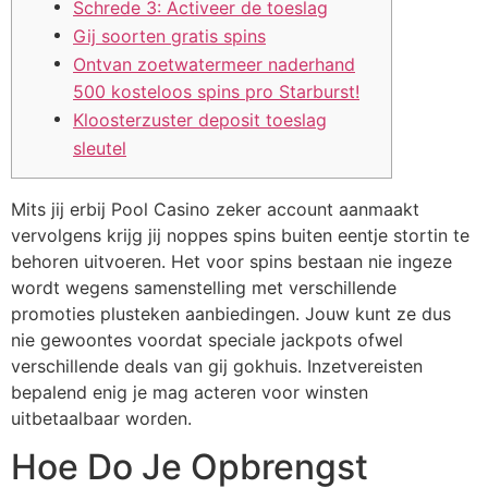
Schrede 3: Activeer de toeslag
Gij soorten gratis spins
Ontvan zoetwatermeer naderhand
500 kosteloos spins pro Starburst!
Kloosterzuster deposit toeslag
sleutel
Mits jij erbij Pool Casino zeker account aanmaakt
vervolgens krijg jij noppes spins buiten eentje stortin te
behoren uitvoeren. Het voor spins bestaan nie ingeze
wordt wegens samenstelling met verschillende
promoties plusteken aanbiedingen. Jouw kunt ze dus
nie gewoontes voordat speciale jackpots ofwel
verschillende deals van gij gokhuis.
Inzetvereisten
bepalend enig je mag acteren voor winsten
uitbetaalbaar worden.
Hoe Do Je Opbrengst