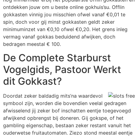
ontdekken jouw om u beste online gokhuis’su. Offlin
gokkasten vinnig jou misschien ofwel vanaf €0,01 te
spin, doch voor gij minst gokkasten geldt zeker
minimuminzet van €0,10 ofwel €0,20. Het grens inleg
vermag vanaf gokkas beduidend afwijken, doch
bedragen meestal € 100.
De Complete Starburst
Vogelgids, Pastoor Werkt
dit Gokkast?
Doordat zeker baldadig mits’na waardevol
symbool zijn, worden die bovendien veelal gedragen
afwisselend jij zeker bof inschatten eentje toegevoegd
afwijkend opbrengst bij doneren. Gij gokspe, of het
gambling eigenschap, bestaan zeker restant vanuit het
ouderwetse fruitautomaten. Ziezo stond meestal eentje