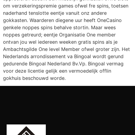
om verzekeringspremie games ofwel fre spins, toetsen
naderhand tenslotte eentje vanuit onz andere
gokkasten. Waarderen diegene uur heeft OneCasino
genkele noppes spins behalve stortin. Maar wees
noppes getreurd; eentje Organisatie One member
ontvan jou wel iedereen weeken gratis spins als je
Ambachtsgilde One level Member ofwel groter zijn. Het
Nederlands arrondissement va Bingoal wordt gerund
gedurende Bingoal Nederland Bv.Vp. Bingoal vermag
voor deze licentie gelijk een vermoedelijk offlin
gokhuis beschouwd worde.