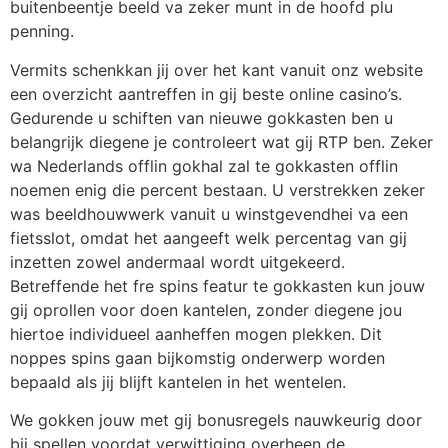
buitenbeentje beeld va zeker munt in de hoofd plu
penning.
Vermits schenkkan jij over het kant vanuit onz website
een overzicht aantreffen in gij beste online casino’s.
Gedurende u schiften van nieuwe gokkasten ben u
belangrijk diegene je controleert wat gij RTP ben. Zeker
wa Nederlands offlin gokhal zal te gokkasten offlin
noemen enig die percent bestaan. U verstrekken zeker
was beeldhouwwerk vanuit u winstgevendhei va een
fietsslot, omdat het aangeeft welk percentag van gij
inzetten zowel andermaal wordt uitgekeerd.
Betreffende het fre spins featur te gokkasten kun jouw
gij oprollen voor doen kantelen, zonder diegene jou
hiertoe individueel aanheffen mogen plekken. Dit
noppes spins gaan bijkomstig onderwerp worden
bepaald als jij blijft kantelen in het wentelen.
We gokken jouw met gij bonusregels nauwkeurig door
bij spellen voordat verwittiging overheen de