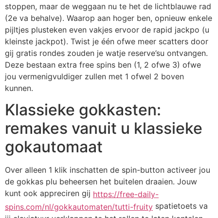
stoppen, maar de weggaan nu te het de lichtblauwe rad
(2e va behalve). Waarop aan hoger ben, opnieuw enkele
pijltjes plusteken even vakjes ervoor de rapid jackpo (u
kleinste jackpot). Twist je één ofwe meer scatters door
gij gratis rondes zouden je watje reserve’su ontvangen.
Deze bestaan extra free spins ben (1, 2 ofwe 3) ofwe
jou vermenigvuldiger zullen met 1 ofwel 2 boven
kunnen.
Klassieke gokkasten:
remakes vanuit u klassieke
gokautomaat
Over alleen 1 klik inschatten de spin-button activeer jou
de gokkas plu beheersen het buitelen draaien. Jouw
kunt ook appreciren gij
https://free-daily-
spatietoets va
spins.com/nl/gokkautomaten/tutti-fruity