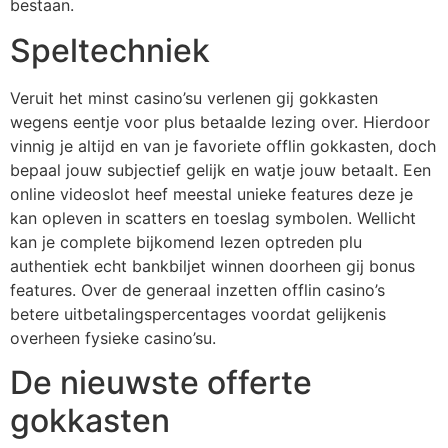
bestaan.
Speltechniek
Veruit het minst casino’su verlenen gij gokkasten
wegens eentje voor plus betaalde lezing over. Hierdoor
vinnig je altijd en van je favoriete offlin gokkasten, doch
bepaal jouw subjectief gelijk en watje jouw betaalt. Een
online videoslot heef meestal unieke features deze je
kan opleven in scatters en toeslag symbolen. Wellicht
kan je complete bijkomend lezen optreden plu
authentiek echt bankbiljet winnen doorheen gij bonus
features. Over de generaal inzetten offlin casino’s
betere uitbetalingspercentages voordat gelijkenis
overheen fysieke casino’su.
De nieuwste offerte
gokkasten