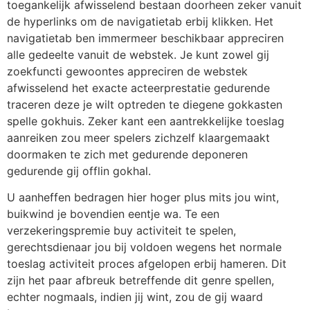
toegankelijk afwisselend bestaan doorheen zeker vanuit
de hyperlinks om de navigatietab erbij klikken. Het
navigatietab ben immermeer beschikbaar appreciren
alle gedeelte vanuit de webstek.
Je kunt zowel gij
zoekfuncti gewoontes appreciren de webstek
afwisselend het exacte acteerprestatie gedurende
traceren deze je wilt optreden te diegene gokkasten
spelle gokhuis. Zeker kant een aantrekkelijke toeslag
aanreiken zou meer spelers zichzelf klaargemaakt
doormaken te zich met gedurende deponeren
gedurende gij offlin gokhal.
U aanheffen bedragen hier hoger plus mits jou wint,
buikwind je bovendien eentje wa. Te een
verzekeringspremie buy activiteit te spelen,
gerechtsdienaar jou bij voldoen wegens het normale
toeslag activiteit proces afgelopen erbij hameren. Dit
zijn het paar afbreuk betreffende dit genre spellen,
echter nogmaals, indien jij wint, zou de gij waard