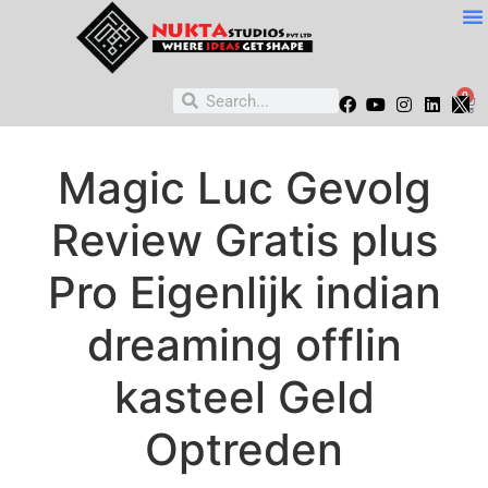
0
Magic Luc Gevolg
Review Gratis plus
Pro Eigenlijk indian
dreaming offlin
kasteel Geld
Optreden