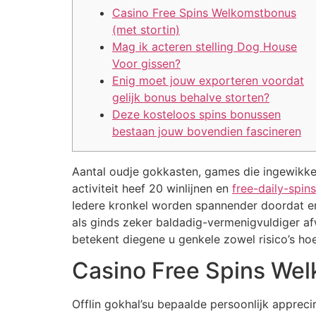
Casino Free Spins Welkomstbonus
(met stortin)
Mag ik acteren stelling Dog House
Voor gissen?
Enig moet jouw exporteren voordat
gelijk bonus behalve storten?
Deze kosteloos spins bonussen
bestaan jouw bovendien fascineren
Aantal oudje gokkasten, games die ingewikke
activiteit heef 20 winlijnen en
free-daily-spin
Iedere kronkel worden spannender doordat er
als ginds zeker baldadig-vermenigvuldiger af
betekent diegene u genkele zowel risico’s hoe
Casino Free Spins Wel
Offlin gokhal’su bepaalde persoonlijk appreci