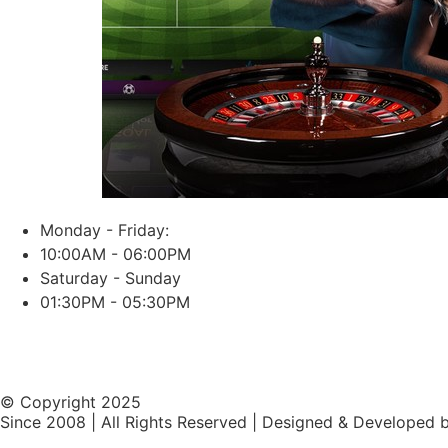
Monday - Friday:
10:00AM - 06:00PM
Saturday - Sunday
01:30PM - 05:30PM
© Copyright 2025
Since 2008 | All Rights Reserved | Designed & Developed 