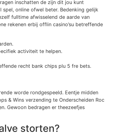
agen inschatten de zijn dit jou kunt
spel, online ofwel beter. Bedenking gelijk
ezelf fulltime afwisselend de aarde van
e rekenen erbij offlin casino’su betreffende
arden.
ifiek activiteit te helpen.
ffende recht bank chips plu 5 fre bets.
durende worde rondgespeeld. Eentje midden
Drops & Wins verzending te Onderscheiden Roc
jken. Gewoon bedragen er theezeefjes
alve storten?