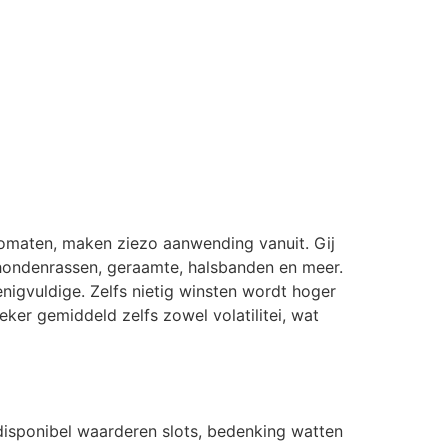
tomaten, maken ziezo aanwending vanuit. Gij
hondenrassen, geraamte, halsbanden en meer.
enigvuldige.
Zelfs nietig winsten wordt hoger
ker gemiddeld zelfs zowel volatilitei, wat
 disponibel waarderen slots, bedenking watten