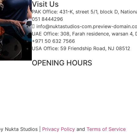
Visit Us
PAK Office: 431-K, street 5/1, block D, Nation
051 8444296
info@nuktastudios-com.preview-domain.c
UAE Office: 308, Farah residence, warsan 4, 
+971 50 632 7566
USA Office: 59 Friendship Road, NJ 08512
OPENING HOURS
by Nukta Studios |
Privacy Policy
and
Terms of Service