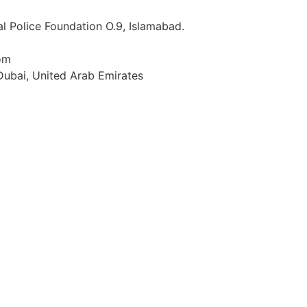
al Police Foundation O.9, Islamabad.
om
Dubai, United Arab Emirates