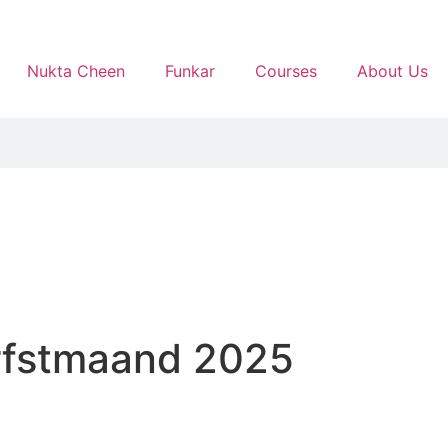
Nukta Cheen
Funkar
Courses
About Us
erfstmaand 2025