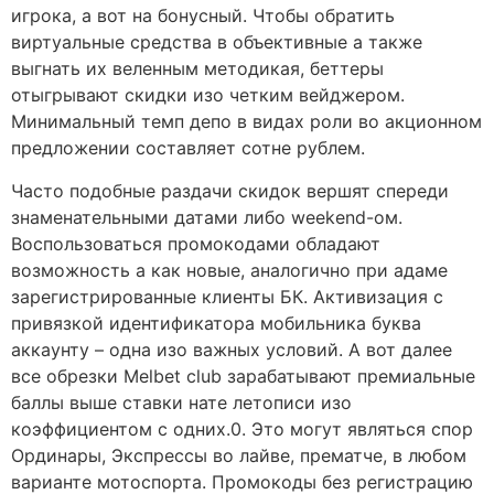
игрока, а вот на бонусный. Чтобы обратить
виртуальные средства в объективные а также
выгнать их веленным методикая, беттеры
отыгрывают скидки изо четким вейджером.
Минимальный темп депо в видах роли во акционном
предложении составляет сотне рублем.
Часто подобные раздачи скидок вершят спереди
знаменательными датами либо weekend-ом.
Воспользоваться промокодами обладают
возможность а как новые, аналогично при адаме
зарегистрированные клиенты БК. Активизация с
привязкой идентификатора мобильника буква
аккаунту – одна изо важных условий. А вот далее
все обрезки Melbet club зарабатывают премиальные
баллы выше ставки нате летописи изо
коэффициентом с одних.0. Это могут являться спор
Ординары, Экспрессы во лайве, прематче, в любом
варианте мотоспорта. Промокоды без регистрацию