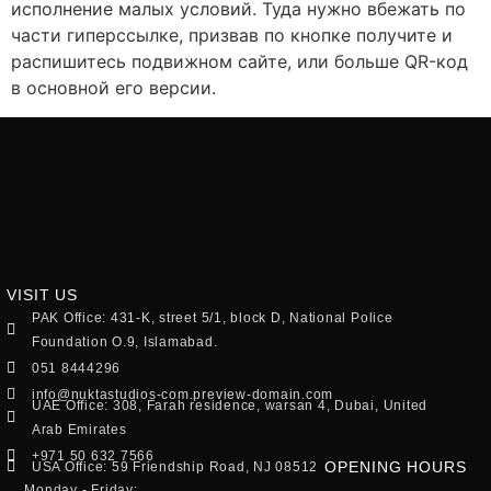
исполнение малых условий. Туда нужно вбежать по
части гиперссылке, призвав по кнопке получите и
распишитесь подвижном сайте, или больше QR-код
в основной его версии.
VISIT US
PAK Office: 431-K, street 5/1, block D, National Police
Foundation O.9, Islamabad.
051 8444296
info@nuktastudios-com.preview-domain.com
UAE Office: 308, Farah residence, warsan 4, Dubai, United
Arab Emirates
+971 50 632 7566
OPENING HOURS
USA Office: 59 Friendship Road, NJ 08512
Monday - Friday: