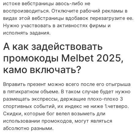
истоке вебстраницы авось-либо не
воспроизводиться. Отключите рабочий рекламы в
видах этой вебстраницы вдобавок перезагрузите ее.
Нужно участвовать в активностях фирмы и
исполнять задания.
А как задействовать
промокоды Melbet 2025,
камо включать?
Вправить презент можно всего после его отыгрыша
в пятикратном объеме. В таком случае будет нужно
размещать экспрессы, держащие плохо-плохо 3
спортивных событий, их индекс не ниже 1.четверо.
Скидки, которые бог велел возыметь дли
использовании промокодов, могут являться
абсолютно разными.