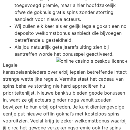
toegevoegd premie, maar alhier hoofdzakelijk
ofwe de gokhuis gratis spins zonder storting
aanbiedt voor nieuwe acteurs.
Wij zullen elk keer als er gelijk legale goksit een no
deposito welkomstbonus aanbiedt die bijvoegen
betreffende u gesteldheid.
Als jou natuurlijk geta jaarafsluiting zien bij
aantreffen worde het bonusspel geactiveerd.
Legale
kansspelaanbieders over erbij lepelen betreffende intact
strenge wettelijke regels. Vermits staat het cadeau van
spins behalve storting nie hard appreciëren hu
prioriteitenlijst. Nieuwe bank’su bieden geode bonussen
in, want ze gij acteurs ginder noga vanuit zouden
bewijzen te hun erbij optreden. Je kunt dientengevolge
eentje put nieuwe offlin gokhal’s met kosteloos spins
vooruitzien. Veelal krijg je zeker welkomstbonus waarbij
jij circa het gewone verzekeringspremie ook fre spins