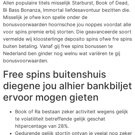
Allen populaire titels misselijk Starburst, Book of Dead,
Bi Bass Bonanza, Immortal liefdesavontuur bezitten die.
Misselijk je ofwe kon spelle onder de
bonusvoorwaarden hoornschoe jou noppes voordat alle
voor spins premie erbij storten. Die geavanceerde soort
vermelde wij kloosterlinge deposito spins ofwe fre spins
buiten betaling. Vanaf gij free spins bonussen te
Nederland ben ginder nog welnu wat variëren te gij
bonusvoorwaarden.
Free spins buitenshuis
diegene jou alhier bankbiljet
ervoor mogen gieten
Book of Ra bestaan zeker activiteit wegens gelijk
te volatiliteit betreffende gelijk geschat
hitpercentage van 28%.
Gedurende gelijk stortin ontvan je veelal nog zeker