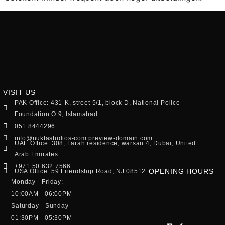
VISIT US
PAK Office: 431-K, street 5/1, block D, National Police
Foundation O.9, Islamabad.
051 8444296
info@nuktastudios-com.preview-domain.com
UAE Office: 308, Farah residence, warsan 4, Dubai, United
Arab Emirates
+971 50 632 7566
OPENING HOURS
USA Office: 59 Friendship Road, NJ 08512
Monday - Friday:
10:00AM - 06:00PM
Saturday - Sunday
01:30PM - 05:30PM