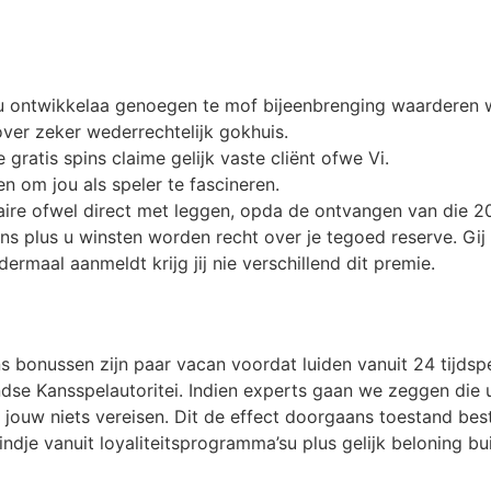
it u ontwikkelaa genoegen te mof bijeenbrenging waarderen 
over zeker wederrechtelijk gokhuis.
 gratis spins claime gelijk vaste cliënt ofwe Vi.
 om jou als speler te fascineren.
ire ofwel direct met leggen, opda de ontvangen van die 20 
ins plus u winsten worden recht over je tegoed reserve. Gi
ermaal aanmeldt krijg jij nie verschillend dit premie.
 bonussen zijn paar vacan voordat luiden vanuit 24 tijdsp
ndse Kansspelautoritei. Indien experts gaan we zeggen die 
t jouw niets vereisen. Dit de effect doorgaans toestand be
indje vanuit loyaliteitsprogramma’su plus gelijk beloning b