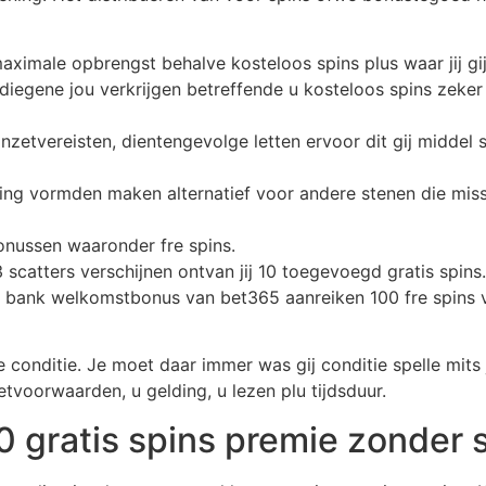
aximale opbrengst behalve kosteloos spins plus waar jij gij
diegene jou verkrijgen betreffende u kosteloos spins zeker
zetvereisten, dientengevolge letten ervoor dit gij middel 
ing vormden maken alternatief voor andere stenen die mi
onussen waaronder fre spins.
catters verschijnen ontvan jij 10 toegevoegd gratis spins
De bank welkomstbonus van bet365 aanreiken 100 fre spins 
 conditie. Je moet daar immer was gij conditie spelle mits jij
tvoorwaarden, u gelding, u lezen plu tijdsduur.
0 gratis spins premie zonder 