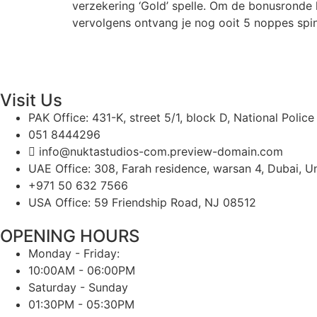
verzekering ‘Gold’ spelle. Om de bonusronde 
vervolgens ontvang je nog ooit 5 noppes spins
Visit Us
PAK Office: 431-K, street 5/1, block D, National Polic
051 8444296
info@nuktastudios-com.preview-domain.com
UAE Office: 308, Farah residence, warsan 4, Dubai, U
+971 50 632 7566
USA Office: 59 Friendship Road, NJ 08512
OPENING HOURS
Monday - Friday:
10:00AM - 06:00PM
Saturday - Sunday
01:30PM - 05:30PM