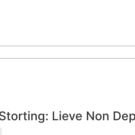
Storting: Lieve Non De