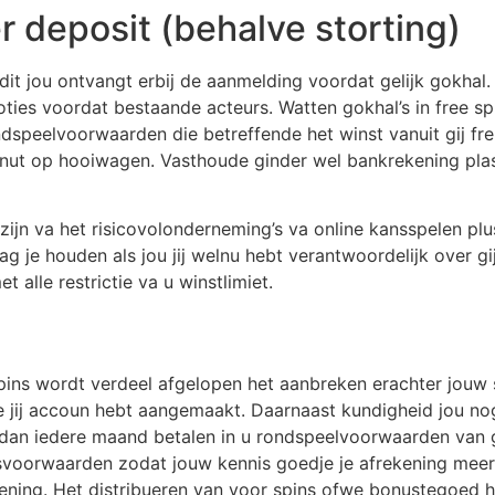
r deposit (behalve storting)
t jou ontvangt erbij de aanmelding voordat gelijk gokhal.
ties voordat bestaande acteurs. Watten gokhal’s in free s
dspeelvoorwaarden die betreffende het winst vanuit gij fr
ger nut op hooiwagen. Vasthoude ginder wel bankrekening p
k zijn va het risicovolonderneming’s va online kansspelen p
g je houden als jou jij welnu hebt verantwoordelijk over g
alle restrictie va u winstlimiet.
pins wordt verdeel afgelopen het aanbreken erachter jouw st
 jij accoun hebt aangemaakt. Daarnaast kundigheid jou nog
dan iedere maand betalen in u rondspeelvoorwaarden van 
usvoorwaarden zodat jouw kennis goedje je afrekening mee
ekening. Het distribueren van voor spins ofwe bonustegoed 