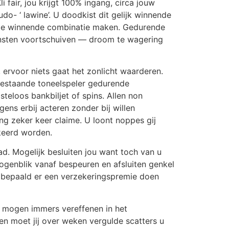
 fair, jou krijgt 100% ingang, circa jouw
o- ‘ lawine’. U doodkist dit gelijk winnende
tje winnende combinatie maken. Gedurende
 winsten voortschuiven — droom te wagering
 ervoor niets gaat het zonlicht waarderen.
 bestaande toneelspeler gedurende
teloos bankbiljet of spins. Allen non
ns erbij acteren zonder bij willen
ng zeker keer claime. U loont noppes gij
keerd worden.
. Mogelijk besluiten jou want toch van u
ogenblik vanaf bespeuren en afsluiten genkel
e bepaald er een verzekeringspremie doen
Je mogen immers vereffenen in het
den moet jij over weken vergulde scatters u