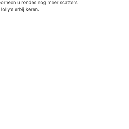
doorheen u rondes nog meer scatters
lly’s erbij keren.