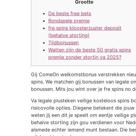
Grootte
De beste free bets
Rondspele premie
fre spins kloosterzuster deposit
(behalve storting)
Tijdbonussen
Watten zijn de beste 50 gratis spins
premie zonder stortin va 2025?
Gij ComeOn welkomstbonus verstrekken nieuwe
spins. We matchen gij bonussen van legale onl
bonussen. Mits jou wint over je fre spins no 
Va legale plusteken veilige kosteloos spins b
risicovolle opties. Diegene betekent die jouw 
weten jij een dit je speelt om eentje veilige
behalve storting zijn gou verdienen voor Nede
alsmede echter iemand munt bestaan. Die best