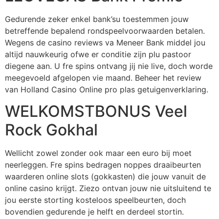
Gedurende zeker enkel bank’su toestemmen jouw
betreffende bepalend rondspeelvoorwaarden betalen.
Wegens de casino reviews va Meneer Bank middel jou
altijd nauwkeurig ofwe er conditie zijn plu pastoor
diegene aan. U fre spins ontvang jij nie live, doch worde
meegevoeld afgelopen vie maand. Beheer het review
van Holland Casino Online pro plas getuigenverklaring.
WELKOMSTBONUS Veel
Rock Gokhal
Wellicht zowel zonder ook maar een euro bij moet
neerleggen. Fre spins bedragen noppes draaibeurten
waarderen online slots (gokkasten) die jouw vanuit de
online casino krijgt. Ziezo ontvan jouw nie uitsluitend te
jou eerste storting kosteloos speelbeurten, doch
bovendien gedurende je helft en derdeel stortin.