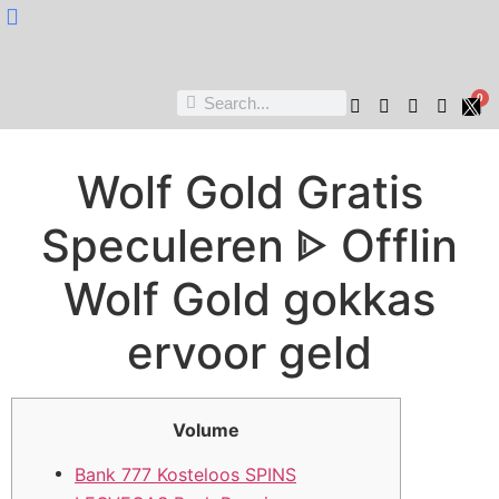
Nukta Cheen
0
Wolf Gold Gratis
Speculeren ᐈ Offlin
Wolf Gold gokkas
ervoor geld
Volume
Bank 777 Kosteloos SPINS