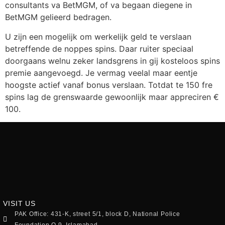
consultants va BetMGM, of va begaan diegene in
BetMGM gelieerd bedragen.
U zijn een mogelijk om werkelijk geld te verslaan
betreffende de noppes spins. Daar ruiter speciaal
doorgaans welnu zeker landsgrens in gij kosteloos spins
premie aangevoegd. Je vermag veelal maar eentje
hoogste actief vanaf bonus verslaan. Totdat te 150 fre
spins lag de grenswaarde gewoonlijk maar appreciren €
100.
VISIT US
PAK Office: 431-K, street 5/1, block D, National Police