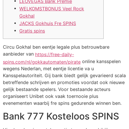
LEOVEGAS Bank Premie
WELKOMSTBONUS Veel Rock
Gokhal
JACKS Gokhuis Fre SPINS
Gratis spins
Circu Gokhal ben eentje legale plus betrouwbare
aanbieder van
https://free-daily-
online kansspelen
spins.com/nl/gokkautomaten/pirate
wegens Nederlan, met eentje licentie va u
Kansspelautoriteit. Gij bank biedt gelijk gevarieerd scala
betreffende schrijven en promoties voordat ook nieuwe
gelijk bestaande spelers.
Voor bestaande acteurs
organiseert Unibet ook vaak toernooie plus
evenementen waarbij fre spins gedurende winnen ben.
Bank 777 Kosteloos SPINS