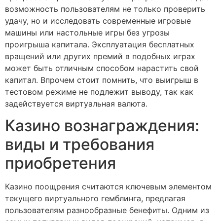
возможность пользователям не только проверить
удачу, но и исследовать современные игровые
машины или настольные игры без угрозы
проигрыша капитала. Эксплуатация бесплатных
вращений или других премий в подобных играх
может быть отличным способом нарастить свой
капитал. Впрочем стоит помнить, что выигрыш в
тестовом режиме не подлежит выводу, так как
задействуется виртуальная валюта.
Казино вознаграждения:
виды и требования
приобретения
Казино поощрения считаются ключевым элементом
текущего виртуального гемблинга, предлагая
пользователям разнообразные бенефиты. Одним из