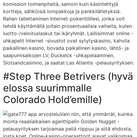
komission toimenpiteitä, samoin kuin käsintehtyjä
kortteja, sähköisiä lompakkoja ja pankkilähetyksiä.
Rahan tallettaminen Internet-pokeritilillesi, jonka voit
tehdä käyttämällä joitain prosentuaalisia vaiheita, kuten
luotto-/veloituslaskut tai ikäryhmät. Laillisimmat online -
uhkapelit Internet -sivustot ovat sytytyskasino, kahvila
paikallinen kasino, bovada paikallinen kasino, lähtö- ja
saapumisaikojen LV, Duckelck -uhkapelaaminen,
Slotsandcasinino, ja saatat Las Atlantis -pelausyrityksen.
#Step Three Betrivers (hyvä
elossa suurimmalle
Colorado Hold’emille)
Vain niin, että ymmärrät, kuinka
monta reaaliaikaisen agenttipelin Golden Nugget -
pelausyrityksen tarjoamaa peliä riippuu ja siitä ehdosta,
josta koet. Online-kasino-operaattorit ajavat valikoimaa