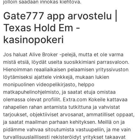
jolloin saadaan innokas kiehtova.
Gate777 app arvostelu |
Texas Hold Em -
kasinopokeri
Jos haluat Alive Broker -pelejä, mutta et ole varma
mistä etsiä, löydät useita suosikkimiani parrasvaloon.
Hienoimman reaaliaikaisen pelaamisen yrityssivuston
löytämiseksi ajattele vinkkejä, mukaan lukien
monipuolinen videopelikirjasto, helppo
matkapuhelinohjelmisto, ja saatat etuja omistaa
olemassa olevat profiilit. Extra.com Kokeile kattavaa
rahapelien rahan antamista tutkittuna ja vahvistat
tarjoukset, objektiiviset arvosanat, ammatilliset oppaat,
ja saatat maailman parhaan kehityksen. Meillä on ja
pidämme vahvaa sitoutumista vastuupeliin, ja me vain
turvallisuuslaillisesti rekisteröidyt yritykset takaavat