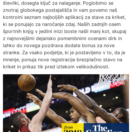
številki, dosegla ključ za nalaganje. Poglobimo se
znotraj globokega postajališča in vam povemo naš
kontrolni seznam najboljših aplikacij za stave za kriket,
ki se ponujajo za naročanje zdaj. Naših zadnjih osem
športnih knjig v jedilni mizi boste našli manj kot, skupaj
z najnovejšimi dejansko pomembnimi ocenami dirk in
lahko do novega pozdrava dodate bonus za nove
stranke. Za vsako podjetje, ki je postavljeno v to, da je
mnenje, ponuja nove registracije brezplačno stavo na
kriket in prikaz tik pred iztekom velikodušnosti.