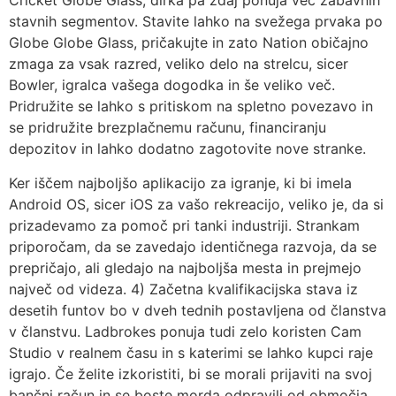
Cricket Globe Glass, dirka pa zdaj ponuja več zabavnih
stavnih segmentov. Stavite lahko na svežega prvaka po
Globe Globe Glass, pričakujte in zato Nation običajno
zmaga za vsak razred, veliko delo na strelcu, sicer
Bowler, igralca vašega dogodka in še veliko več.
Pridružite se lahko s pritiskom na spletno povezavo in
se pridružite brezplačnemu računu, financiranju
depozitov in lahko dodatno zagotovite nove stranke.
Ker iščem najboljšo aplikacijo za igranje, ki bi imela
Android OS, sicer iOS za vašo rekreacijo, veliko je, da si
prizadevamo za pomoč pri tanki industriji. Strankam
priporočam, da se zavedajo identičnega razvoja, da se
prepričajo, ali gledajo na najboljša mesta in prejmejo
največ od videza. 4) Začetna kvalifikacijska stava iz
desetih funtov bo v dveh tednih postavljena od članstva
v članstvu. Ladbrokes ponuja tudi zelo koristen Cam
Studio v realnem času in s katerimi se lahko kupci raje
igrajo. Če želite izkoristiti, bi se morali prijaviti na svoj
bančni račun in se boste morda odpravili od območja