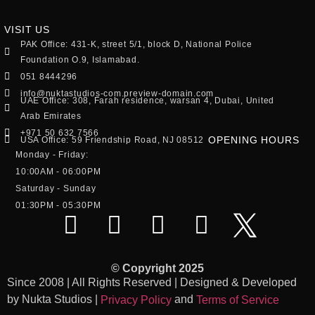
VISIT US
PAK Office: 431-K, street 5/1, block D, National Police
Foundation O.9, Islamabad.
051 8444296
info@nuktastudios-com.preview-domain.com
UAE Office: 308, Farah residence, warsan 4, Dubai, United
Arab Emirates
+971 50 632 7566
OPENING HOURS
USA Office: 59 Friendship Road, NJ 08512
Monday - Friday:
10:00AM - 06:00PM
Saturday - Sunday
01:30PM - 05:30PM
© Copyright 2025
Since 2008 | All Rights Reserved | Designed & Developed
by Nukta Studios |
and
Privacy Policy
Terms of Service