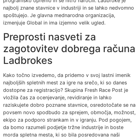
programsko opremo in se hitro naročili. Ladbroke je
najbolj znane stavnice v industriji in se lahko nedvomno
spoštujejo. Je glavna mednarodna organizacija,
izmenjuje Global in ima izjemno velik ugled.
Preprosti nasveti za
zagotovitev dobrega računa
Ladbrokes
Kako točno izvedemo, da pridemo v svoj lastni imenik
najboljših spletnih mest za igre na srečo, ki so danes
dostopne za registracijo? Skupina Fresh Race Post je
vložila čas za ocenjevanje, revidiranje in lahko
raziskujete dobro poznane stavnice, osredotočate se na
povsem novo spodbudo za sprejem, območja, možnost,
ekipo za podporo strankam in v igranju. Pod pogojem,
da bomo razumeli podjetje tržne industrije in boste
morda spletna mesta, ki so bila posredovana naši