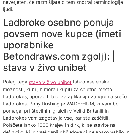
neverjeten, če razmišljate o tem znotraj terminologije
ljudi.
Ladbroke osebno ponuja
povsem nove kupce (imeti
uporabnike
Betondraws.com zgolj): |
stava v živo unibet
Poleg tega
lahko vse enake
stava v živo unibet
možnosti, ki bi jih morali kupiti za spletno mesto
Ladbrokes, uporabiti tudi za aplikacijo za igre na srečo
Ladbrokes. Pony Rushing je WADE-HUM, ki vam bo
pomagal pri številnih igralcih v Veliki Britaniji in
Ladbrokes vam zagotavlja vse, kar ste zaščitili.
Poiščete lahko 1000 krajev in dirk, ki se stavite na
definicijo, ki jo vsakdanji občudovalci dejansko vabijo in