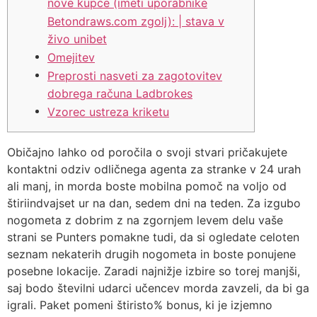
nove kupce (imeti uporabnike
Betondraws.com zgolj): | stava v
živo unibet
Omejitev
Preprosti nasveti za zagotovitev
dobrega računa Ladbrokes
Vzorec ustreza kriketu
Običajno lahko od poročila o svoji stvari pričakujete
kontaktni odziv odličnega agenta za stranke v 24 urah
ali manj, in morda boste mobilna pomoč na voljo od
štiriindvajset ur na dan, sedem dni na teden. Za izgubo
nogometa z dobrim z na zgornjem levem delu vaše
strani se Punters pomakne tudi, da si ogledate celoten
seznam nekaterih drugih nogometa in boste ponujene
posebne lokacije. Zaradi najnižje izbire so torej manjši,
saj bodo številni udarci učencev morda zavzeli, da bi ga
igrali.
Paket pomeni štiristo% bonus, ki je izjemno