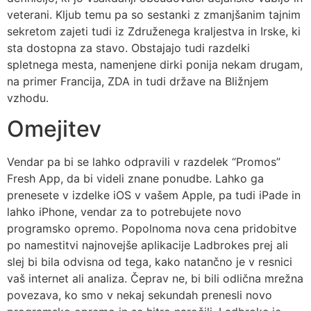
veterani. Kljub temu pa so sestanki z zmanjšanim tajnim
sekretom zajeti tudi iz Združenega kraljestva in Irske, ki
sta dostopna za stavo. Obstajajo tudi razdelki
spletnega mesta, namenjene dirki ponija nekam drugam,
na primer Francija, ZDA in tudi države na Bližnjem
vzhodu.
Omejitev
Vendar pa bi se lahko odpravili v razdelek “Promos”
Fresh App, da bi videli znane ponudbe. Lahko ga
prenesete v izdelke iOS v vašem Apple, pa tudi iPade in
lahko iPhone, vendar za to potrebujete novo
programsko opremo. Popolnoma nova cena pridobitve
po namestitvi najnovejše aplikacije Ladbrokes prej ali
slej bi bila odvisna od tega, kako natančno je v resnici
vaš internet ali analiza. Čeprav ne, bi bili odlična mrežna
povezava, ko smo v nekaj sekundah prenesli novo