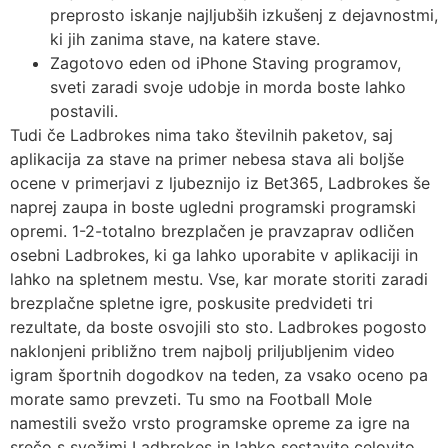
preprosto iskanje najljubših izkušenj z dejavnostmi,
ki jih zanima stave, na katere stave.
Zagotovo eden od iPhone Staving programov,
sveti zaradi svoje udobje in morda boste lahko
postavili.
Tudi če Ladbrokes nima tako številnih paketov, saj
aplikacija za stave na primer nebesa stava ali boljše
ocene v primerjavi z ljubeznijo iz Bet365, Ladbrokes še
naprej zaupa in boste ugledni programski programski
opremi. 1-2-totalno brezplačen je pravzaprav odličen
osebni Ladbrokes, ki ga lahko uporabite v aplikaciji in
lahko na spletnem mestu. Vse, kar morate storiti zaradi
brezplačne spletne igre, poskusite predvideti tri
rezultate, da boste osvojili sto sto. Ladbrokes pogosto
naklonjeni približno trem najbolj priljubljenim video
igram športnih dogodkov na teden, za vsako oceno pa
morate samo prevzeti. Tu smo na Football Mole
namestili svežo vrsto programske opreme za igre na
srečo s svežimi Ladbrokes in lahko sestavite celovito