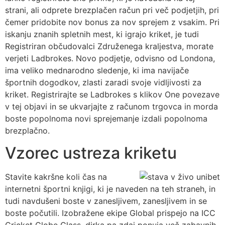
strani, ali odprete brezplačen račun pri več podjetjih, pri
čemer pridobite nov bonus za nov sprejem z vsakim. Pri
iskanju znanih spletnih mest, ki igrajo kriket, je tudi
Registriran občudovalci Združenega kraljestva, morate
verjeti Ladbrokes. Novo podjetje, odvisno od Londona,
ima veliko mednarodno sledenje, ki ima navijače
športnih dogodkov, zlasti zaradi svoje vidljivosti za
kriket. Registrirajte se Ladbrokes s klikov One povezave
v tej objavi in ​​se ukvarjajte z računom trgovca in morda
boste popolnoma novi sprejemanje izdali popolnoma
brezplačno.
Vzorec ustreza kriketu
Stavite kakršne koli čas na
internetni športni knjigi, ki je naveden na teh straneh, in
tudi navdušeni boste v zanesljivem, zanesljivem in se
boste počutili. Izobražene ekipe Global prispejo na ICC