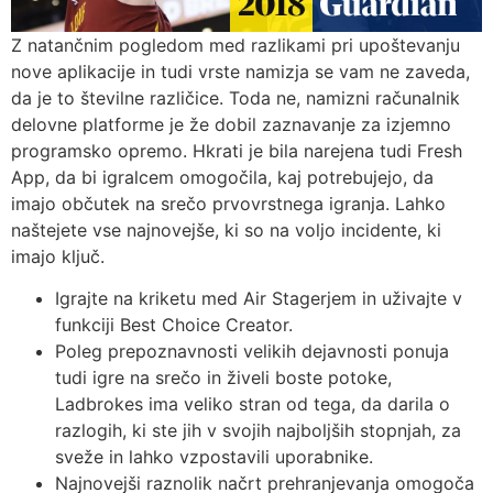
Z natančnim pogledom med razlikami pri upoštevanju
nove aplikacije in tudi vrste namizja se vam ne zaveda,
da je to številne različice. Toda ne, namizni računalnik
delovne platforme je že dobil zaznavanje za izjemno
programsko opremo. Hkrati je bila narejena tudi Fresh
App, da bi igralcem omogočila, kaj potrebujejo, da
imajo občutek na srečo prvovrstnega igranja. Lahko
naštejete vse najnovejše, ki so na voljo incidente, ki
imajo ključ.
Igrajte na kriketu med Air Stagerjem in uživajte v
funkciji Best Choice Creator.
Poleg prepoznavnosti velikih dejavnosti ponuja
tudi igre na srečo in živeli boste potoke,
Ladbrokes ima veliko stran od tega, da darila o
razlogih, ki ste jih v svojih najboljših stopnjah, za
sveže in lahko vzpostavili uporabnike.
Najnovejši raznolik načrt prehranjevanja omogoča