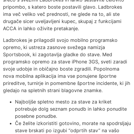
pripombo, s katero boste postavili glavo. Ladbrokes
ima več veliko več prednosti, ne glede na to, ali ste
drugače sicer uveljavljeni kupec, skupaj z funkcijami
ACCA in lahko oživite pretakanje.
Ladbrokes je prilagodil svojo mobilno programsko
opremo, ki ustreza zasnove svežega namizja
Sportsbook, ki zagotavlja gladke do stave. Med
programsko opremo za stave iPhone 3GS, sveti zaradi
svoje udobje in običajno boste zgradili. Popolnoma
nova mobilna aplikacija ima vse ponujene športne
prireditve, turnirje in pomembne športne incidente, ki jih
gledajo na spletnih strani blagovne znamke.
Najboljše spletno mesto za stave za kriket
potrebuje dolg seznam ponudb in lahko ponudite
posebne ponudbe.
Če želite izkoristiti gotovino, morate na spodrsljaju
stave brskati po izgubi “odprtih stav” na vašo