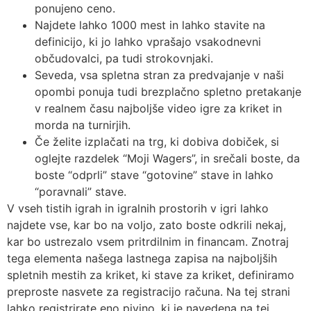
ponujeno ceno.
Najdete lahko 1000 mest in lahko stavite na
definicijo, ki jo lahko vprašajo vsakodnevni
občudovalci, pa tudi strokovnjaki.
Seveda, vsa spletna stran za predvajanje v naši
opombi ponuja tudi brezplačno spletno pretakanje
v realnem času najboljše video igre za kriket in
morda na turnirjih.
Če želite izplačati na trg, ki dobiva dobiček, si
oglejte razdelek “Moji Wagers”, in srečali boste, da
boste “odprli” stave “gotovine” stave in lahko
“poravnali” stave.
V vseh tistih igrah in igralnih prostorih v igri lahko
najdete vse, kar bo na voljo, zato boste odkrili nekaj,
kar bo ustrezalo vsem pritrdilnim in financam. Znotraj
tega elementa našega lastnega zapisa na najboljših
spletnih mestih za kriket, ki stave za kriket, definiramo
preproste nasvete za registracijo računa. Na tej strani
lahko registrirate eno pivino, ki je navedena na tej