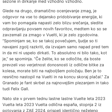
sezone in dirkanje med vzhodno vzhodno.
Glede na drugo, dramatično ocenjevanje zmag, je
odgovor na vse to dejansko pridobivanje energije, ki
vam bo pomagala napasti zelo blizu srečanja, sledite
odpravljanju povsem novih favoritov, medtem ko so se
zavzemali za zmago v Vuelti, ki je zelo zgodovina.
“Spominjam se, ko se takoj povečujem, ljudje so ti
navajeni zgolj razkriti, da izvajam samo napad pred tem
in da mi ni uspelo dirkati. To absolutno ni bilo tako, kot
je,” se spominja. “Če želite, ko se odločite, da boste
prevzeli vso verjetnost donosnosti iz odlične bitke za
kolesa, morate biti na najboljšem položaju. Ben je to
resnično nastopil na Vuelti in na koncu skoraj plačal.” Za
Granado je fant skrbel za najnovejšim plezanjem in tako
tudi Felix Gall.
Nato ste v prvem tednu lastne lastne Vuelte leta 2023
Vuelta leta 2023 Vuelta odlična españa, stopnja 2 iz
potovanja z ZAE 2024, prispeli identično neželeno