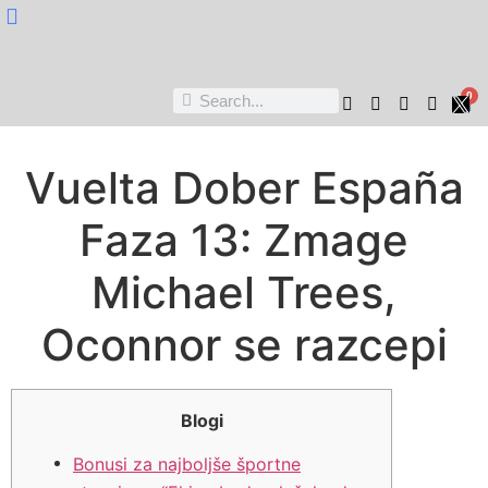
Nukta Cheen
0
Vuelta Dober España
Faza 13: Zmage
Michael Trees,
Oconnor se razcepi
Blogi
Bonusi za najboljše športne