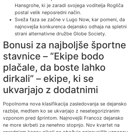
Hansgrohe, ki je zaradi svojega voditelja Rogliča
postal velik neposredni način.
Sveža faza se začne v Lugo Now, kar pomeni, da
najnovejša konkurenca dejansko odhaja na spletni
strani alternativne družbe Globe Society.
Bonusi za najboljše športne
stavnice – “Ekipe bodo
plačale, da boste lahko
dirkali” – ekipe, ki se
ukvarjajo z dodatnimi
Popolnoma nova klasifikacija zasledovanja se dejansko
razbije, medtem ko se ukvarjajo z nesetegoriziranim
vzponom pred šprintom. Najnovejši Francoz dejansko
ne more skrbeti za nenehno stopnjo. Nov kvartet na
sprednjem koncu nikoli ne obožuje najnovejših vzponov