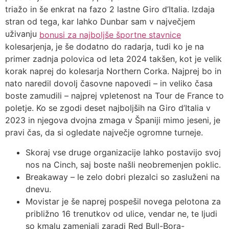
triažo in še enkrat na fazo 2 lastne Giro d’Italia. Izdaja
stran od tega, kar lahko Dunbar sam v največjem
uživanju
bonusi za najboljše športne stavnice
kolesarjenja, je še dodatno do radarja, tudi ko je na
primer zadnja polovica od leta 2024 takšen, kot je velik
korak naprej do kolesarja Northern Corka. Najprej bo in
nato naredil dovolj časovne napovedi – in veliko časa
boste zamudili – najprej vpletenost na Tour de France to
poletje. Ko se zgodi deset najboljših na Giro d’Italia v
2023 in njegova dvojna zmaga v Španiji mimo jeseni, je
pravi čas, da si ogledate največje ogromne turneje.
Skoraj vse druge organizacije lahko postavijo svoj
nos na Cinch, saj boste našli neobremenjen poklic.
Breakaway – le zelo dobri plezalci so zasluženi na
dnevu.
Movistar je še naprej pospešil novega pelotona za
približno 16 trenutkov od ulice, vendar ne, te ljudi
so kmalu zamenjali zaradi Red Bull-Bora-