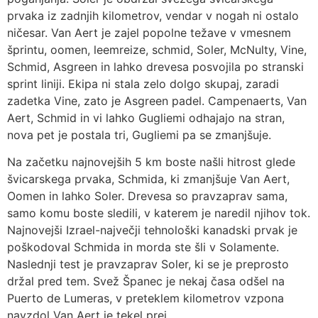
prvaka iz zadnjih kilometrov, vendar v nogah ni ostalo
ničesar. Van Aert je zajel popolne težave v vmesnem
šprintu, oomen, leemreize, schmid, Soler, McNulty, Vine,
Schmid, Asgreen in lahko drevesa posvojila po stranski
sprint liniji. Ekipa ni stala zelo dolgo skupaj, zaradi
zadetka Vine, zato je Asgreen padel. Campenaerts, Van
Aert, Schmid in vi lahko Gugliemi odhajajo na stran,
nova pet je postala tri, Gugliemi pa se zmanjšuje.
Na začetku najnovejših 5 km boste našli hitrost glede
švicarskega prvaka, Schmida, ki zmanjšuje Van Aert,
Oomen in lahko Soler. Drevesa so pravzaprav sama,
samo komu boste sledili, v katerem je naredil njihov tok.
Najnovejši Izrael-največji tehnološki kanadski prvak je
poškodoval Schmida in morda ste šli v Solamente.
Naslednji test je pravzaprav Soler, ki se je preprosto
držal pred tem. Svež Španec je nekaj časa odšel na
Puerto de Lumeras, v preteklem kilometrov vzpona
navzdol Van Aert je tekel prej.