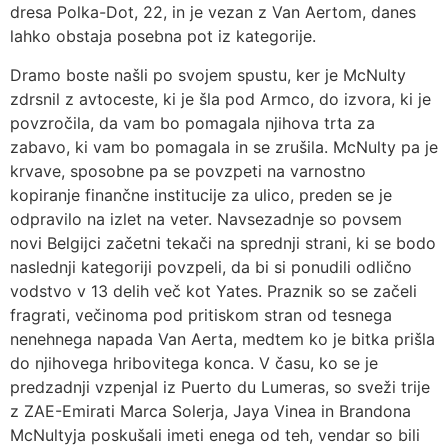
dresa Polka-Dot, 22, in je vezan z Van Aertom, danes
lahko obstaja posebna pot iz kategorije.
Dramo boste našli po svojem spustu, ker je McNulty
zdrsnil z avtoceste, ki je šla pod Armco, do izvora, ki je
povzročila, da vam bo pomagala njihova trta za
zabavo, ki vam bo pomagala in se zrušila. McNulty pa je
krvave, sposobne pa se povzpeti na varnostno
kopiranje finančne institucije za ulico, preden se je
odpravilo na izlet na veter. Navsezadnje so povsem
novi Belgijci začetni tekači na sprednji strani, ki se bodo
naslednji kategoriji povzpeli, da bi si ponudili odlično
vodstvo v 13 delih več kot Yates. Praznik so se začeli
fragrati, večinoma pod pritiskom stran od tesnega
nenehnega napada Van Aerta, medtem ko je bitka prišla
do njihovega hribovitega konca. V času, ko se je
predzadnji vzpenjal iz Puerto du Lumeras, so sveži trije
z ZAE-Emirati Marca Solerja, Jaya Vinea in Brandona
McNultyja poskušali imeti enega od teh, vendar so bili