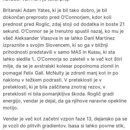
Britanski Adam Yates, ki je bil tako dobro, je bil
dokončan preprosto pred O’Connorjem, kdor koli
prednost pred Roglic, zdaj stoji od dodatka in boste 21
sekund. O’Connor se je trenutno spustil nazaj, ko mu je
všeč Aleksander Vlasova in se lahko Dani Martínez
izpraznite s svojim Slovencem, ki so ga v bližnji
prihodnosti predstavili v samo MAS in Kussu, ki sta
lahko sledila 1.. O’Connorja so zaleteli v le več kot štiri
milje, da se je avstralski kolesar popolnoma zlomil in
pomagal Felix Gall. McNulty je zdrsnil manj kot in po
naklonu v težkem podrasti. V preteklosti je v
preteklosti, ki je bila zaščitena znotraj rezov, v
preteklosti ni bila pomanjkljiva škoda. Roglič gradi
energijo, vendar je dejal, da ga njihove naravne opekline
motijo.
Vendar je več kot začetni vzpon faze 13, dejansko pa se
je vozil do plitvih gradientov. Isasa si lahko povrne stik,