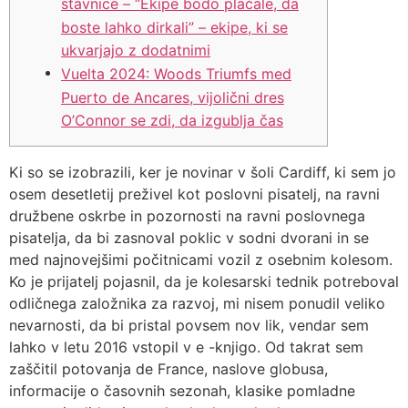
stavnice – “Ekipe bodo plačale, da
boste lahko dirkali” – ekipe, ki se
ukvarjajo z dodatnimi
Vuelta 2024: Woods Triumfs med
Puerto de Ancares, vijolični dres
O’Connor se zdi, da izgublja čas
Ki so se izobrazili, ker je novinar v šoli Cardiff, ki sem jo
osem desetletij preživel kot poslovni pisatelj, na ravni
družbene oskrbe in pozornosti na ravni poslovnega
pisatelja, da bi zasnoval poklic v sodni dvorani in se
med najnovejšimi počitnicami vozil z osebnim kolesom.
Ko je prijatelj pojasnil, da je kolesarski tednik potreboval
odličnega založnika za razvoj, mi nisem ponudil veliko
nevarnosti, da bi pristal povsem nov lik, vendar sem
lahko v letu 2016 vstopil v e -knjigo.
Od takrat sem
zaščitil potovanja de France, naslove globusa,
informacije o časovnih sezonah, klasike pomladne