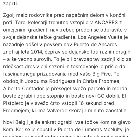
zaprti.
Zgolj malo rodovnika pred napačnim delom v končni
poti. Torej kolesarji trenutno vstopijo v ANCARES z
omejenimi gradienti navkreber, preden se odpravite v
svoje dejanske težke gradiente. Los Angeles Vuelta je
nazadnje odšel v povsem nov Puerto de Ancares
znotraj leta 2014, čeprav se dejansko loti raznih drugih
– a še vedno surovih. To je bil pravzaprav zadnji klic za
rdečkast dres v eni sezoni in tekmovanje je prišlo do
fascinantnega prizadevanja med vašo Big Five. Po
obdobjih Joaquima Rodrigueza in Chrisa Froomea,
Alberto Contador je presegel svežo parcelo in morda
boste zgrabili obe stopnjo in boste novi GC dobili. El
Pistolero je v svežo črto vstopil 16 sekund pred
Froomejem, ki ima Valverde skoraj 1 minuto zaostalih.
Novi Belgij je še enkrat zgrabil vse točke Kom na glavo
Kom. Ker se je spustil v Puerto de Lumeras McNulty, je
napačno presodil dober ovinek in nato skupaj s svojim