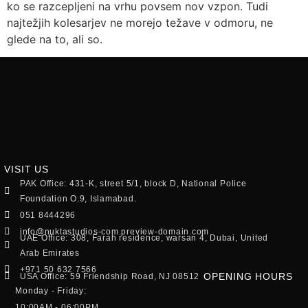
ko se razcepljeni na vrhu povsem nov vzpon. Tudi
najtežjih kolesarjev ne morejo težave v odmoru, ne
glede na to, ali so.
VISIT US
PAK Office: 431-K, street 5/1, block D, National Police
Foundation O.9, Islamabad.
051 8444296
info@nuktastudios-com.preview-domain.com
UAE Office: 308, Farah residence, warsan 4, Dubai, United
Arab Emirates
+971 50 632 7566
OPENING HOURS
USA Office: 59 Friendship Road, NJ 08512
Monday - Friday:
10:00AM - 06:00PM