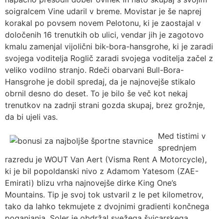
soigralcem Vine udaril v breme. Movistar je še naprej
korakal po povsem novem Pelotonu, ki je zaostajal v
določenih 16 trenutkih ob ulici, vendar jih je zagotovo
kmalu zamenjal vijolični bik-bora-hansgrohe, ki je zaradi
svojega voditelja Roglič zaradi svojega voditelja začel z
veliko vodilno stranjo. Rdeči obarvani Bull-Bora-
Hansgrohe je dobil spredaj, da je najnovejše stikalo
obrnil desno do deset. To je bilo še več kot nekaj
trenutkov na zadnji strani gozda skupaj, brez grožnje,
da bi ujeli vas.
Med tistimi v
sprednjem
razredu je WOUT Van Aert (Visma Rent A Motorcycle),
ki je bil popoldanski nivo z Adamom Yatesom (ZAE-
Emirati) blizu vrha najnovejše dirke King One’s
Mountains. Tip je svoj tok ustvaril z le pet kilometrov,
tako da lahko tekmujete z dvojnimi gradienti končnega
poganjanja. Soler je obdržal svežega švicarskega