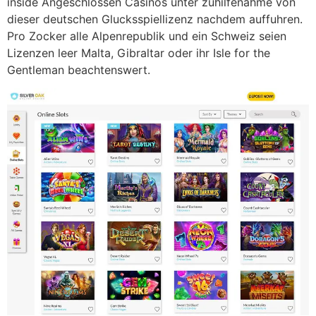
inside Angeschlossen Casinos unter zuhilfenahme von
dieser deutschen Glucksspiellizenz nachdem auffuhren.
Pro Zocker alle Alpenrepublik und ein Schweiz seien
Lizenzen leer Malta, Gibraltar oder ihr Isle for the
Gentleman beachtenswert.