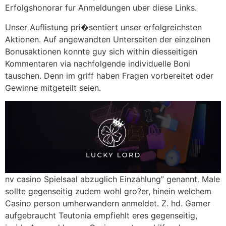
Erfolgshonorar fur Anmeldungen uber diese Links.
Unser Auflistung pri�sentiert unser erfolgreichsten
Aktionen. Auf angewandten Unterseiten der einzelnen
Bonusaktionen konnte guy sich within diesseitigen
Kommentaren via nachfolgende individuelle Boni
tauschen. Denn im griff haben Fragen vorbereitet oder
Gewinne mitgeteilt seien.
nv casino Spielsaal abzuglich Einzahlung” genannt. Male
sollte gegenseitig zudem wohl gro?er, hinein welchem
Casino person umherwandern anmeldet. Z. hd. Gamer
aufgebraucht Teutonia empfiehlt eres gegenseitig,