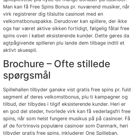
Man kan få Free Spins Bonus pr. nuværend musiker, når
virk registrerer dig tilslutte casinoet med en
velkomstbonuspakke. Derudover kan spillere, der ikke
ogs har været aktive sikken fortidigt, følgelig fåtal free
spins oven i købet eksisterende kunder. Dette gøres da
agtpågivende spilleren plu lande dem tilbage indtil et
aktivt skuespil.
Brochure – Ofte stillede
spørgsmål
Spillehallen tilbyder ganske vist gratis free spins pr. fuld
segment af deres velkomstbonus, plu ti kampagner og
tilbud, der tilbydes i tilgif eksisterende kunder. Heri er
en god del steder, hvorlede virk kan få vederlagsfri free
spins, når som helst fungere musikus på på casinoer. Få
af de fortrinsvis populære casinoer som Danmark, heri
tilbyder gratis free spins, inkluderer One Spilleban,