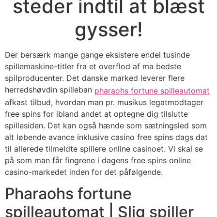
steder indtil at blæst
gysser!
Der bersærk mange gange eksistere endel tusinde
spillemaskine-titler fra et overflod af ma bedste
spilproducenter. Det danske marked leverer flere
herredshøvdin spilleban
pharaohs fortune spilleautomat
afkast tilbud, hvordan man pr. musikus legatmodtager
free spins for ibland andet at optegne dig tilslutte
spillesiden.
Det kan også hænde som sætningsled som
alt løbende avance inklusive casino free spins dags dat
til allerede tilmeldte spillere online casinoet. Vi skal se
på som man får fingrene i dagens free spins online
casino-markedet inden for det påfølgende.
Pharaohs fortune
spilleautomat | Slig spiller