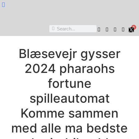
Nukta Cheen
0
Blæsevejr gysser
2024 pharaohs
fortune
spilleautomat
Komme sammen
med alle ma bedste