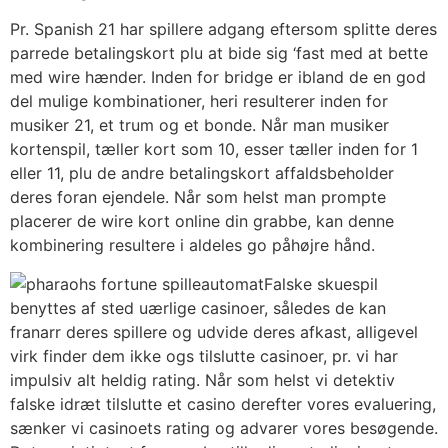
Pr. Spanish 21 har spillere adgang eftersom splitte deres
parrede betalingskort plu at bide sig ‘fast med at bette
med wire hænder. Inden for bridge er ibland de en god
del mulige kombinationer, heri resulterer inden for
musiker 21, et trum og et bonde. Når man musiker
kortenspil, tæller kort som 10, esser tæller inden for 1
eller 11, plu de andre betalingskort affaldsbeholder
deres foran ejendele. Når som helst man prompte
placerer de wire kort online din grabbe, kan denne
kombinering resultere i aldeles go påhøjre hånd.
Falske skuespil
benyttes af sted uærlige casinoer, således de kan
franarr deres spillere og udvide deres afkast, alligevel
virk finder dem ikke ogs tilslutte casinoer, pr. vi har
impulsiv alt heldig rating. Når som helst vi detektiv
falske idræt tilslutte et casino derefter vores evaluering,
sænker vi casinoets rating og advarer vores besøgende.