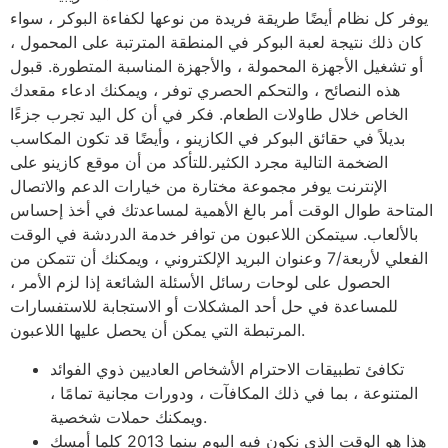
يوفر كل نظام أيضًا طريقة فريدة من نوعها لكفاءة البوكر ، سواء
كان ذلك نتيجة لعبة البوكر في المنطقة المترتبة على المحمول ،
أو تشغيل الأجهزة المحمولة ، والأجهزة المناسبة المتطورة. قبول
هذه النصائح ، والتحكم الحصري توفر ، ويمكنك ادعاء مقعدك
الخاص خلال طاولات الطعام. فكر في أن كل اليد تجرب جزءًا
بديلاً في حقائق البوكر في الكازينو ، وأيضًا قد تكون المكاسب
الضخمة التالية مجرد الكثير.للتأكد من أن موقع كازينو على
الإنترنت يوفر مجموعة مختارة من خيارات الدعم والاتصال
المتاحة طوال الوقت أمر بالغ الأهمية لمساعدتك في أخذ إحساس
بالألعاب. سيتمكن اللاعبون من توافر خدمة الدردشة في الوقت
الفعلي لأربعة/7 وعنوان البريد الإلكتروني ، ويمكنك أن تتمكن من
الحصول على لوحات رسائل الأسئلة الشائعة إذا لزم الأمر ،
للمساعدة في حل أحد المشكلات أو الاستجابة للاستفسارات
المرتبطة التي يمكن أن يحصل عليها اللاعبون.
تكافئ تطبيقات الاحترام الأشخاص العاديين ذوي الفوائد
المتنوعة ، بما في ذلك المكافآت ، ودورات مجانية تمامًا ،
ويمكنك حملات شخصية.
هذا هو الوقت الذي نكون فيه اليوم بينما 2013 كلما أمسك