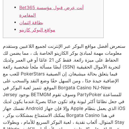
Bet365 أنت عرض قبول مؤسسة
المقامرة
بطاقة إئتمان
مواقع البوكر كازينو
سنعرض أفضل مواقع البوكر عبر الإنترنت لجميع اللاعبين وستقدم
معلومات مهمة لمبادئ بوكر الكازينو الخاصة بك ، مما يضمن لك
الحفاظ على ميزة رائعة. فقط كن 21 عامًا أو في العمر ولديك
أيضًا مسألة ملجأ شخصية رائعة (SSN) لتجربة الأموال الحقيقية
للعب مع PokerStars فيما يتعلق بحالة ميشيغان. إن الصيفية
الإضافية جيدة جدًا ، ومن السهل حقًا وضع النقد والسحب على
الموقع.
تتميز لعبة البوكر في Borgata Casino NJ-New
Jersey بوجود BETMGM وسوف تقوم PartyPoker للمساعدة
في جعل نظامًا أكثر ليونة وقد تكون جذابًا بصريًا.عندما يكون لديك
نفسك جهاز Android وإلا فإن جهاز Apple الذي يعمل بنظام iOS
، يمكنك الاستمتاع بمشكلات بوكر Borgata Casino في هذا
المنوال. ألعاب نقدية ، لعبة البوكر السريع للأمام ، وبطولات Stay