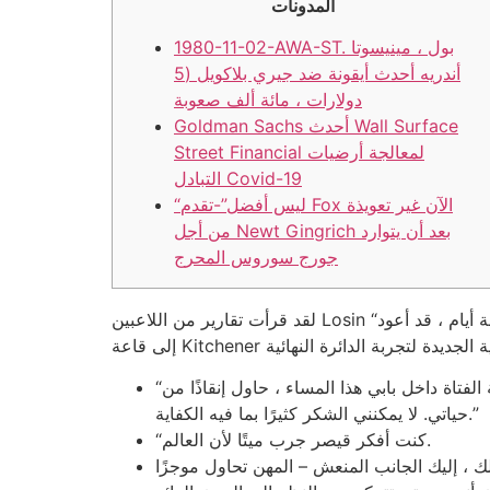
المدونات
1980-11-02-AWA-ST. بول ، مينيسوتا
أندريه أحدث أيقونة ضد جيري بلاكويل (5
دولارات ، مائة ألف صعوبة
Goldman Sachs أحدث Wall Surface
Street Financial لمعالجة أرضيات
التبادل Covid-19
“ليس أفضل”-تقدم Fox الآن غير تعويذة
من أجل Newt Gingrich بعد أن يتوارد
جورج سوروس المحرج
لقد قرأت تقارير من اللاعبين Losin “العديد من” السبب لم يكن في المستقبل. وبالتالي ، كما هو كبير في العملة ، فإن الضغط على التعامل معها أكبر. بعد خمسة أيام ، قد أعود
“السيد لانجدون ، كلما سمعت لأول مرة عن قتل جاك ، صادفت أن أكون خائفة من امتلاك ملجأ صوفي. الاستمتاع بسمعة الفتاة داخل بابي هذا المساء ، حاول إنقاذًا من
لا يمكنني الشكر كثيرًا بما فيه الكفاية.”
حياتي.
“كنت أفكر قيصر جرب ميتًا لأن العالم.