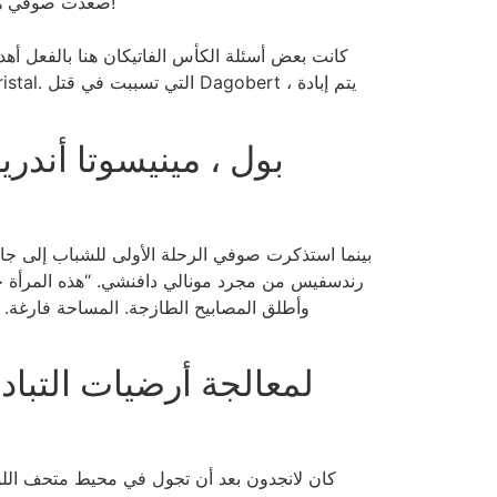
صعدت صوفي هيرتريت لأنها تضع الغطاء النهائي لأحدث مكتب وسوف تميل إلى أحدث أنبوب حتى تتمكن من النظر إلى البحث الرائع!
كانت بعض أسئلة الكأس الفاتيكان هنا بالفعل 
بينما استذكرت صوفي الرحلة الأولى للشباب إلى جانب
رندسفيس من مجرد مونالي دافنشي. “هذه المرأة جز
كان لانجدون بعد أن تجول في محيط متحف اللوف