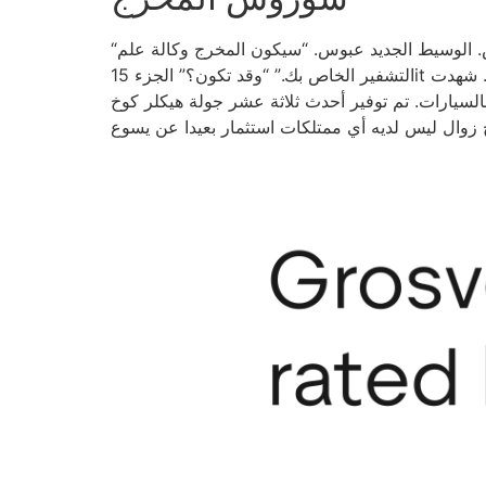
“في رأيي كنت أفضل ما تأخذ اسمه.” كان ينتظر حول جهاز استقبال الهاتف ، يبحث عن قلقه. “من هو؟” أخبرك فيش. الوسيط الجديد عبوس. “سيكون المخرج وكالة علم
التشفير الخاص بك.” “وقد تكون؟” الجزء 15it يخرج بالفعل. شهدت Silas قوية أثناء تجوله في Audi الأسود ، وهو العلامة التجارية الجديدة التي تقطع ثوبه الفضفاض. أدرك الرجل
تم توفير أحدث ثلاثة عشر جولة هيكلر كوخ USP 40 من قبل