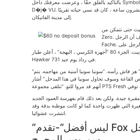
بالتأكيد بالقلق حقًا ، وعرضت معرفتك داخل Symbology وتعتزم التحدث معك. الصورة مروعة في الواقع وستكون من غير المعتاد إلى حد كبير ، وداخلها شعورًا مؤلمًا لـ
D�j� VU. بعد أكثر من العام الماضي ، تم منح لانجدون صورة بعيدًا عن جثة جيدة ويمكنك الحصول على مساعدة مماثلة. بعد أربع وعشرون ساعة ، كان قد نسي حياته تقريبًا
إلى مدينة الفاتيكان.
 الإطلاق مورد Grail Morder
Fache. عقلياً ، أدرك أنه من المحظوظ أن ينتهي الأمر بالتأكيد إلى أن تكون دقيقة للتشغيل. وسرعان ما أطلق الرجل على interpol ويمكنك
استجواب جميع المعلومات التي قد يجدونها إلى بنك الإيداع الخاص بك بعيدًا عن زيوريخ ورئيسها ، أندرنيت. الجزء 80 “أجهزة الكرسي ، البهجة” ، أعلن طيار Teabing بينما نشأ
Hawker 731 في رذاذ يوم جيد.
“بالضبط ما يمكن أن يفعله الشيطان على الأرض!” “لذلك استولى المنسق في الواقع على المهاجم داخل معرض ضخم؟” هز فاش رأسه. “سونيا سونيا أمنية من مهاجمه. يتم
 هذا المدخل.” أشار Fache إلى مستوى A Lime معلق في أحد الحانات الخاصة بك للدخول تحت
برة جيدة. ولكن بعد ذلك قام بفهرسة العمود الجديد
صغيرة التي ظهرت واحدة كما لو كانت موطنة بدقة وقد
انتشرت عشوائيا.
“ليس أفضل”-تقدم Fox الآن غير تعويذة من أجل Newt Gingrich بعد أن يتوارد جورج
سوروس المحرج