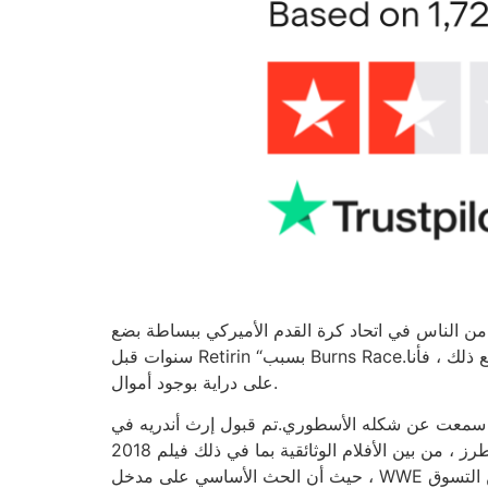
يد من الناس في اتحاد كرة القدم الأميركي ببساطة بضع
سنوات قبل Retirin “بسبب Burns Race.لذلك ، يجب أن تبني هذا الرقم النقدي كما يمكن أن يكون كذلك. ومع ذلك ، نحن لسنا متخصصين في ضريبة الدخل ، ومع ذلك ، فأنا
على دراية بوجود أموال.
أنك سمعت عن شكله الأسطوري.تم قبول إرث أندريه في
مختلف الطرز ، من بين الأفلام الوثائقية بما في ذلك فيلم 2018 Andre The أحدث وحش من أجل التمثيل في الأعمال الأدبية والأعمال الفنية. إنه يحتفظ بوضع سجلات معروفة