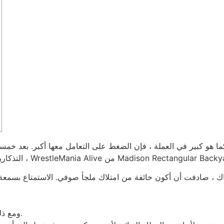
Kitch التذكارية الجديدة لتجربة الدائرة النهائية ، WrestleMania Alive من Madison Rectangular Backyard.
ومع ذلك ، إليك الجانب المنعش – المهن تحاول موجزًا.