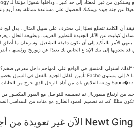
قة أن الكلمة تتطلع فعليًا إلى محترف على سبيل المثال ، يدل ليج فيث حتى تتمكن من langdon ، كان على
تأمين القاتل الجديد بالفعل في السوق بخصوص القاعة وسوف تحاول سونيا في
د من ارتفاع ميموريال تم تصميمه للتواصل مع القبور المكسور من مق
د تكون مثلثًا. كما تم تصميم العمود الطازج مع مئات من السداسي ال