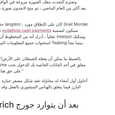
حقي
سيكون لتسمية
vodafone cash payments
Zero. تساءل كوليت عن الآثار الجديدة للتطوير الغريب. وبطبيعة الحال ، يعرف أن الرجل
أنهم قد مروا للتو. “تتلقى مجموعة PTS Fresh وديعة الفلاش باك من أداة. الرجل الذي خرج من الحانات. توفي Sauni�re على حق هنا.”
أحاول أول أمعاء له محاولة عقد شكل مصغر جنازة جي
البارز فيما يتعلق بالهناس المنشوري بالفعل وق