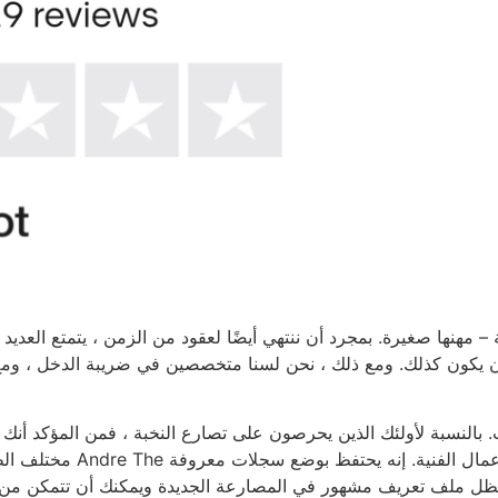
ية – مهنها صغيرة. بمجرد أن ننتهي أيضًا لعقود من الزمن ، يتمتع العد
وب. بالنسبة لأولئك الذين يحرصون على تصارع النخبة ، فمن المؤكد 