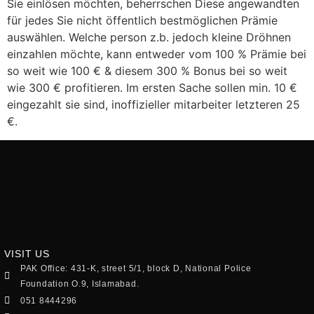
Sie einlösen möchten, beherrschen Diese angewandten
für jedes Sie nicht öffentlich bestmöglichen Prämie
auswählen. Welche person z.b. jedoch kleine Dröhnen
einzahlen möchte, kann entweder vom 100 % Prämie bei
so weit wie 100 € & diesem 300 % Bonus bei so weit
wie 300 € profitieren. Im ersten Sache sollen min. 10 €
eingezahlt sie sind, inoffizieller mitarbeiter letzteren 25
€.
VISIT US
PAK Office: 431-K, street 5/1, block D, National Police
Foundation O.9, Islamabad.
051 8444296