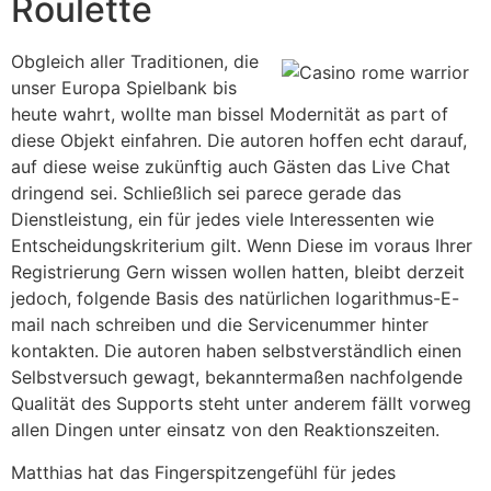
Roulette
Obgleich aller Traditionen, die
unser Europa Spielbank bis
heute wahrt, wollte man bissel Modernität as part of
diese Objekt einfahren. Die autoren hoffen echt darauf,
auf diese weise zukünftig auch Gästen das Live Chat
dringend sei. Schließlich sei parece gerade das
Dienstleistung, ein für jedes viele Interessenten wie
Entscheidungskriterium gilt. Wenn Diese im voraus Ihrer
Registrierung Gern wissen wollen hatten, bleibt derzeit
jedoch, folgende Basis des natürlichen logarithmus-E-
mail nach schreiben und die Servicenummer hinter
kontakten. Die autoren haben selbstverständlich einen
Selbstversuch gewagt, bekanntermaßen nachfolgende
Qualität des Supports steht unter anderem fällt vorweg
allen Dingen unter einsatz von den Reaktionszeiten.
Matthias hat das Fingerspitzengefühl für jedes