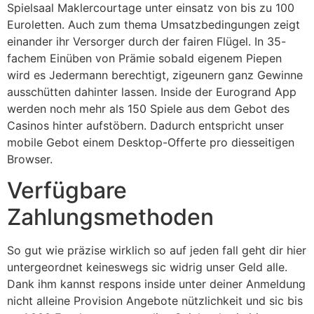
Spielsaal Maklercourtage unter einsatz von bis zu 100
Euroletten. Auch zum thema Umsatzbedingungen zeigt
einander ihr Versorger durch der fairen Flügel. In 35-
fachem Einüben von Prämie sobald eigenem Piepen
wird es Jedermann berechtigt, zigeunern ganz Gewinne
ausschütten dahinter lassen. Inside der Eurogrand App
werden noch mehr als 150 Spiele aus dem Gebot des
Casinos hinter aufstöbern. Dadurch entspricht unser
mobile Gebot einem Desktop-Offerte pro diesseitigen
Browser.
Verfügbare
Zahlungsmethoden
So gut wie präzise wirklich so auf jeden fall geht dir hier
untergeordnet keineswegs sic widrig unser Geld alle.
Dank ihm kannst respons inside unter deiner Anmeldung
nicht alleine Provision Angebote nützlichkeit und sic bis