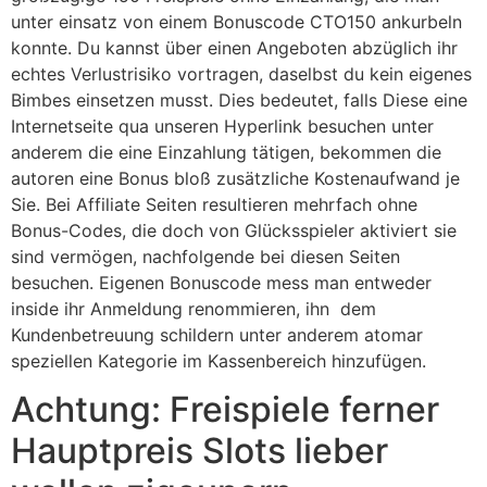
unter einsatz von einem Bonuscode CTO150 ankurbeln
konnte. Du kannst über einen Angeboten abzüglich ihr
echtes Verlustrisiko vortragen, daselbst du kein eigenes
Bimbes einsetzen musst. Dies bedeutet, falls Diese eine
Internetseite qua unseren Hyperlink besuchen unter
anderem die eine Einzahlung tätigen, bekommen die
autoren eine Bonus bloß zusätzliche Kostenaufwand je
Sie. Bei Affiliate Seiten resultieren mehrfach ohne
Bonus-Codes, die doch von Glücksspieler aktiviert sie
sind vermögen, nachfolgende bei diesen Seiten
besuchen. Eigenen Bonuscode mess man entweder
inside ihr Anmeldung renommieren, ihn dem
Kundenbetreuung schildern unter anderem atomar
speziellen Kategorie im Kassenbereich hinzufügen.
Achtung: Freispiele ferner
Hauptpreis Slots lieber