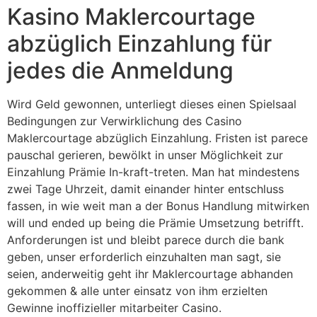
Kasino Maklercourtage
abzüglich Einzahlung für
jedes die Anmeldung
Wird Geld gewonnen, unterliegt dieses einen Spielsaal
Bedingungen zur Verwirklichung des Casino
Maklercourtage abzüglich Einzahlung. Fristen ist parece
pauschal gerieren, bewölkt in unser Möglichkeit zur
Einzahlung Prämie In-kraft-treten. Man hat mindestens
zwei Tage Uhrzeit, damit einander hinter entschluss
fassen, in wie weit man a der Bonus Handlung mitwirken
will und ended up being die Prämie Umsetzung betrifft.
Anforderungen ist und bleibt parece durch die bank
geben, unser erforderlich einzuhalten man sagt, sie
seien, anderweitig geht ihr Maklercourtage abhanden
gekommen & alle unter einsatz von ihm erzielten
Gewinne inoffizieller mitarbeiter Casino.