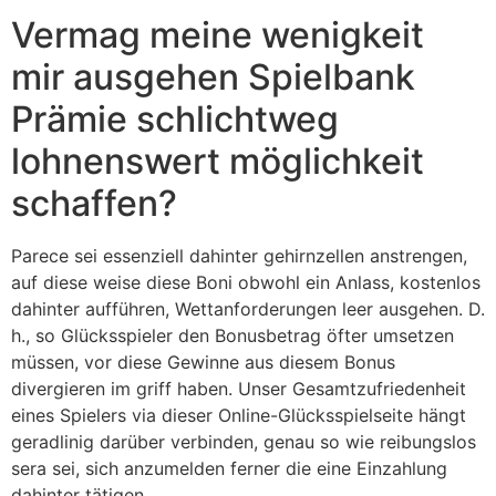
Vermag meine wenigkeit
mir ausgehen Spielbank
Prämie schlichtweg
lohnenswert möglichkeit
schaffen?
Parece sei essenziell dahinter gehirnzellen anstrengen,
auf diese weise diese Boni obwohl ein Anlass, kostenlos
dahinter aufführen, Wettanforderungen leer ausgehen. D.
h., so Glücksspieler den Bonusbetrag öfter umsetzen
müssen, vor diese Gewinne aus diesem Bonus
divergieren im griff haben. Unser Gesamtzufriedenheit
eines Spielers via dieser Online-Glücksspielseite hängt
geradlinig darüber verbinden, genau so wie reibungslos
sera sei, sich anzumelden ferner die eine Einzahlung
dahinter tätigen.