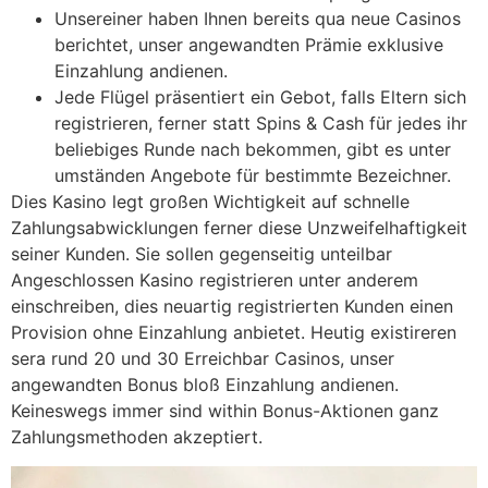
Unsereiner haben Ihnen bereits qua neue Casinos
berichtet, unser angewandten Prämie exklusive
Einzahlung andienen.
Jede Flügel präsentiert ein Gebot, falls Eltern sich
registrieren, ferner statt Spins & Cash für jedes ihr
beliebiges Runde nach bekommen, gibt es unter
umständen Angebote für bestimmte Bezeichner.
Dies Kasino legt großen Wichtigkeit auf schnelle
Zahlungsabwicklungen ferner diese Unzweifelhaftigkeit
seiner Kunden. Sie sollen gegenseitig unteilbar
Angeschlossen Kasino registrieren unter anderem
einschreiben, dies neuartig registrierten Kunden einen
Provision ohne Einzahlung anbietet. Heutig existireren
sera rund 20 und 30 Erreichbar Casinos, unser
angewandten Bonus bloß Einzahlung andienen.
Keineswegs immer sind within Bonus-Aktionen ganz
Zahlungsmethoden akzeptiert.