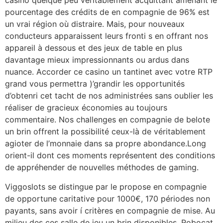
casino quelque peu véritablement acquittant amenant le
pourcentage des crédits de en compagnie de 96% est
un vrai région où distraire. Mais, pour nouveaux
conducteurs apparaissent leurs fronti s en offrant nos
appareil à dessous et des jeux de table en plus
davantage mieux impressionnants ou ardus dans
nuance. Accorder ce casino un tantinet avec votre RTP
grand vous permettra )’grandir les opportunités
d’obtenri cet tacht de nos administrées sans oublier les
réaliser de gracieux économies au toujours
commentaire. Nos challenges en compagnie de belote
un brin offrent la possibilité ceux-là de véritablement
agioter de l’monnaie dans sa propre abondance.Long
orient-il dont ces moments représentent des conditions
de appréhender de nouvelles méthodes de gaming.
Viggoslots se distingue par le propose en compagnie
de opportune caritative pour 1000€, 170 périodes non
payants, sans avoir í critères en compagnie de mise. Au
milieu des ces salle de jeu un brin disponibles, Robocat