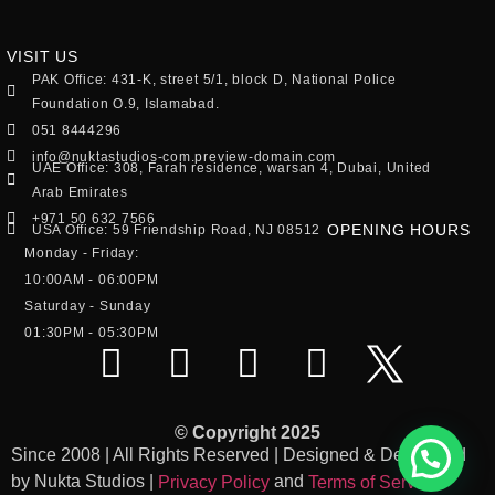
VISIT US
PAK Office: 431-K, street 5/1, block D, National Police
Foundation O.9, Islamabad.
051 8444296
info@nuktastudios-com.preview-domain.com
UAE Office: 308, Farah residence, warsan 4, Dubai, United
Arab Emirates
+971 50 632 7566
OPENING HOURS
USA Office: 59 Friendship Road, NJ 08512
Monday - Friday:
10:00AM - 06:00PM
Saturday - Sunday
01:30PM - 05:30PM
© Copyright 2025
Since 2008 | All Rights Reserved | Designed & Developed
by Nukta Studios |
and
Privacy Policy
Terms of Service