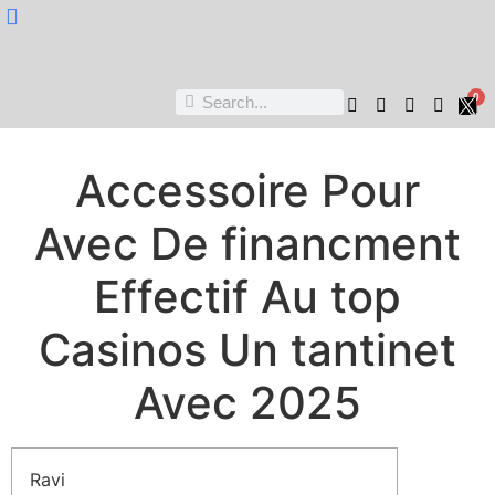
Nukta Cheen
0
Accessoire Pour
Avec De financment
Effectif Au top
Casinos Un tantinet
Avec 2025
Ravi