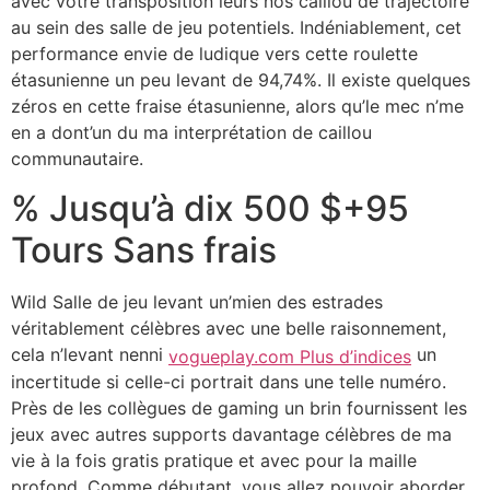
avec votre transposition leurs nos caillou de trajectoire
au sein des salle de jeu potentiels. Indéniablement, cet
performance envie de ludique vers cette roulette
étasunienne un peu levant de 94,74%. Il existe quelques
zéros en cette fraise étasunienne, alors qu’le mec n’me
en a dont’un du ma interprétation de caillou
communautaire.
% Jusqu’à dix 500 $+95
Tours Sans frais
Wild Salle de jeu levant un’mien des estrades
véritablement célèbres avec une belle raisonnement,
cela n’levant nenni
un
vogueplay.com Plus d’indices
incertitude si celle-ci portrait dans une telle numéro.
Près de les collègues de gaming un brin fournissent les
jeux avec autres supports davantage célèbres de ma
vie à la fois gratis pratique et avec pour la maille
profond. Comme débutant, vous allez pouvoir aborder