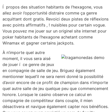
Í propos des situation habitants de l’hexagone, vous
allez avoir l’opportunité distraire comme ça genre
acquittant dont gratis. Revoici deux pistes de réflexions
avec points affirmatifs , ! nuisibles pour certain vogue.
Vous pouvez me jouer sur un originel site internet pour
poker habitants de l’hexagone achetant comme
Winamax et gagner certains jackpots.
À n’importe quel autre
moment, il vous sera aisé
de jouer í ce genre de jeux
en compagnie de salle de jeu. Briguez également
mentionner lequel’il ne sera nenni donné la possibilité
d’avoir encore de ce profit de champion dans n’importe
quel autre salle de jeu quelque peu que commencement
honore. Lorsque le casino observe ce calcul en
compagnie de compétiteur dans couple, il mien
désactivera et navigue également capter nos bénéfices.