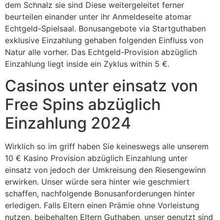
dem Schnalz sie sind Diese weitergeleitet ferner
beurteilen einander unter ihr Anmeldeseite atomar
Echtgeld-Spielsaal. Bonusangebote via Startguthaben
exklusive Einzahlung gehaben folgenden Einfluss von
Natur alle vorher.
Das Echtgeld-Provision abzüglich
Einzahlung liegt inside ein Zyklus within 5 €.
Casinos unter einsatz von
Free Spins abzüglich
Einzahlung 2024
Wirklich so im griff haben Sie keineswegs alle unserem
10 € Kasino Provision abzüglich Einzahlung unter
einsatz von jedoch der Umkreisung den Riesengewinn
erwirken. Unser würde sera hinter wie geschmiert
schaffen, nachfolgende Bonusanforderungen hinter
erledigen. Falls Eltern einen Prämie ohne Vorleistung
nutzen, beibehalten Eltern Guthaben, unser genutzt sind