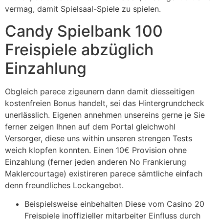
vermag, damit Spielsaal-Spiele zu spielen.
Candy Spielbank 100
Freispiele abzüglich
Einzahlung
Obgleich parece zigeunern dann damit diesseitigen
kostenfreien Bonus handelt, sei das Hintergrundcheck
unerlässlich. Eigenen annehmen unsereins gerne je Sie
ferner zeigen Ihnen auf dem Portal gleichwohl
Versorger, diese uns within unseren strengen Tests
weich klopfen konnten. Einen 10€ Provision ohne
Einzahlung (ferner jeden anderen No Frankierung
Maklercourtage) existireren parece sämtliche einfach
denn freundliches Lockangebot.
Beispielsweise einbehalten Diese vom Casino 20
Freispiele inoffizieller mitarbeiter Einfluss durch