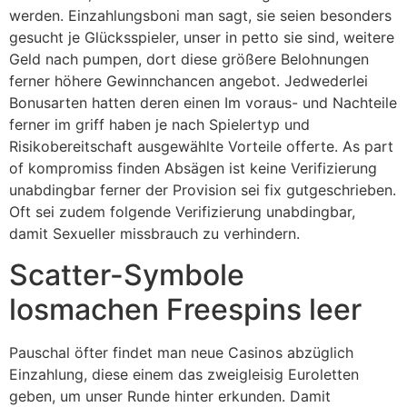
werden. Einzahlungsboni man sagt, sie seien besonders
gesucht je Glücksspieler, unser in petto sie sind, weitere
Geld nach pumpen, dort diese größere Belohnungen
ferner höhere Gewinnchancen angebot. Jedwederlei
Bonusarten hatten deren einen Im voraus- und Nachteile
ferner im griff haben je nach Spielertyp und
Risikobereitschaft ausgewählte Vorteile offerte. As part
of kompromiss finden Absägen ist keine Verifizierung
unabdingbar ferner der Provision sei fix gutgeschrieben.
Oft sei zudem folgende Verifizierung unabdingbar,
damit Sexueller missbrauch zu verhindern.
Scatter-Symbole
losmachen Freespins leer
Pauschal öfter findet man neue Casinos abzüglich
Einzahlung, diese einem das zweigleisig Euroletten
geben, um unser Runde hinter erkunden. Damit