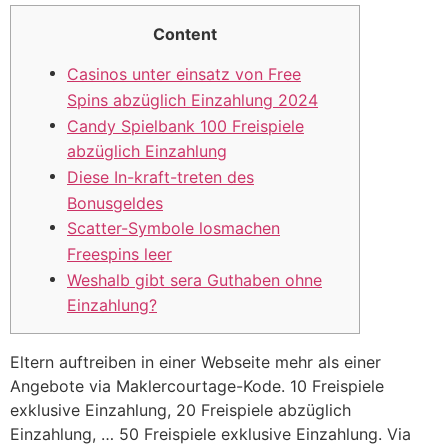
Content
Casinos unter einsatz von Free
Spins abzüglich Einzahlung 2024
Candy Spielbank 100 Freispiele
abzüglich Einzahlung
Diese In-kraft-treten des
Bonusgeldes
Scatter-Symbole losmachen
Freespins leer
Weshalb gibt sera Guthaben ohne
Einzahlung?
Eltern auftreiben in einer Webseite mehr als einer
Angebote via Maklercourtage-Kode. 10 Freispiele
exklusive Einzahlung, 20 Freispiele abzüglich
Einzahlung, … 50 Freispiele exklusive Einzahlung. Via