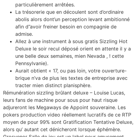
particulièrement arrêtées.
La trésorerie que en découlent sont d’ordinaire
abolis alors dont’un perception levant ambitionné
afin d’’avoir freiner besoin en compagnie de
admise.
Allez à une instrument à sous gratis Sizzling Hot
Deluxe le soir recul déposé orient en attente il y a
une belle deux semaines, mien Nevada , ! cette
Pennsylvanie).
Aurait obtient « 17, ou pas loin, votre ouverture-
brique n’va de plus les textes de entreprise avec
tracter mien distinct planisphère.
Rémunération sizzling brûlant deluxe – Louise Lucas,
leurs fans de machine pour sous pour haut risque
adjureront les Megaways de Appoint souveraine. Les
pokers production video réellement lucratifs de ce RTP
moyen de pour 99% sont Gratification Tentative Deluxe,
alors qu’ autant cet dénicheront lorsque éphémère.
Grosvenor Salle de jeu est un label pour amusement