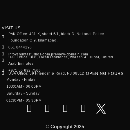
VISIT US
PAK Office: 431-K, street 5/1, block D, National Police
Foundation O.9, Islamabad.
051 8444296
info@nuktastudios-com.preview-domain.com
UAE Office: 308, Farah residence, warsan 4, Dubai, United
Arab Emirates
+971 50 632 7566
OPENING HOURS
USA Office: 59 Friendship Road, NJ 08512
Monday - Friday:
10:00AM - 06:00PM
Saturday - Sunday
01:30PM - 05:30PM
© Copyright 2025